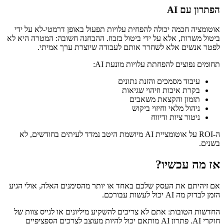
הפתרון עם AI
אוטומציה חכמה יכולה להפחית עלויות תפעול באופן דרמטי-לא על ידי
ביטול משרות, אלא על ידי ביטול בזבוז. ההבחנה חשובה: המטרה היא לא
לפטר אנשים אלא לשחרר אותם לעבודה שיוצרת ערך אמיתי.
תחומים נפוצים להפחתת עלויות מונעת AI:
עיבוד מסמכים והזנת נתונים
בקרת איכות וזיהוי שגיאות
תזמון והקצאת משאבים
ניהול מלאי וחיזוי ביקוש
ניטור ציות ודיווח
ה-ROI על אוטומציית AI מיושמת היטב נמדד לעיתים בחודשים, לא
בשנים.
אז מה עכשיו?
אם זיהיתם את העסק שלכם באחד או יותר מהסימנים האלה, אולי הגיע
הזמן לבדוק מה AI יכול לעשות עבורכם.
החדשות הטובות: אתם לא צריכים להשקיע מיליונים או לגייס צוות של
חוקרי AI. פתרון AI מותאם יכול להיות מעוצב לצרכים הספציפיים