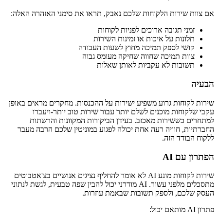
אם צוות שירות הלקוחות שלכם נאבק, תראו את סימני האזהרה האלה:
זמני תגובה ארוכים לפניות לקוחות
תלונות על איכות או זמינות השירות
קושי לספק תמיכה מחוץ לשעות העבודה
צוות תמיכה שחווה שחיקה מעומס גבוה
תשובות לא עקביות לאותן שאלות
הבעיה
שירות לקוחות גרוע משפיע ישירות על ההכנסות. מחקרים מראים באופן
עקבי שלקוחות מוכנים לשלם יותר עבור שירות טוב יותר-ויעברו
למתחרים כששירות מאכזב. בעידן הביקורות המקוונות והרשתות
החברתיות, חוויה רעה אחת יכולה לפגוע במוניטין שלכם הרבה מעבר
ללקוח הבודד הזה.
הפתרון עם AI
שירות לקוחות מונע AI לא אומר להחליף נציגים אנושיים בצ'אטבוטים
מתסכלים מלפני עשור. AI מודרני יכול להבין שפה טבעית, לגשת לנתוני
העסק שלכם, ולספק תשובות שבאמת עוזרות.
פתרון AI מותאם יכול: