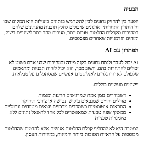
הבעיה
הפער בין להחזיק נתונים לבין להשתמש בנתונים ביעילות הוא המקום שבו
חי היתרון התחרותי. ארגונים שיכולים לחלץ תובנות מהנתונים שלהם
במהירות מקבלים החלטות טובות יותר, מגיבים מהר יותר לשינויים בשוק,
ומזהים הזדמנויות שאחרים מפספסים.
הפתרון עם AI
AI יכול לעבד ולנתח נתונים בקנה מידה ובמהירות שבני אדם פשוט לא
יכולים להתחרות בהם. חשוב מכך, הוא יכול לזהות תבניות ומתאמים
שלעולם לא יהיו גלויים לאנליסטים אנושיים שמסתכלים על טבלאות.
יישומים מעשיים כוללים:
דשבורדים בזמן אמת שמדגישים חריגות ומגמות
מודלים חזויים שמנבאים ביקוש, נטישה או צורכי תחזוקה
התראות אוטומטיות כשמדדים מרכזיים יוצאים מטווחים נורמליים
ממשקי שפה טבעית שמאפשרים לכל אחד לתשאל נתונים ללא
מיומנויות טכניות
המטרה היא לא להחליף קבלת החלטות אנושית אלא להבטיח שהחלטות
מבוססות על הראיות הטובות ביותר הזמינות, במהירות העסק.