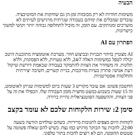
הבעיה
משימות חוזרות לא רק מבזבזות זמן-הן גם שוחקות את המוטיבציה.
עובדים שמבלים את ימיהם בעבודה שגרתית מרגישים לעיתים לא
מוערכים ומנותקים. עם הזמן, זה מוביל לתחלופה גבוהה יותר וקושי למשוך
כישרונות.
הפתרון עם AI
AI מצטיין בזיהוי תבניות ובביצוע חוזר. מערכת אוטומציה מתוכננת היטב
יכולה לטפל במשימות האלה 24/7, ללא טעויות, ללא הפסקות, וללא
תלונות. זה משחרר את הצוות להתמקד בעבודה שבאמת דורשת שיקול
דעת אנושי: פתרון בעיות מורכבות, בניית קשרים, חשיבה יצירתית
והחלטות אסטרטגיות.
החשבון פשוט: אם עובד מקדיש 3 שעות ביום למשימות שניתן לאוטומט,
זה 15 שעות בשבוע-כמעט מחצית מזמן העבודה שלו. הכפילו את זה על
פני הצוות, וההשפעה הפוטנציאלית נהיית ברורה.
סימן 2: שירות הלקוחות שלכם לא עומד בקצב
לקוחות היום מצפים לתגובות מיידיות. כשהם שולחים הודעה בשעה
22:00, לחכות עד הבוקר מרגיש כמו נצח. כשיש להם שאלה פשוטה על
סטטוס ההזמנה, הם לא רוצים לחכות בתור טלפוני.