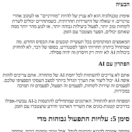
הבעיה
אימוץ טכנולוגיה הוא לא עניין של להיות "מודרניים" או לעקוב אחרי
טרנדים. זו שאלה של הישרדות תחרותית. כשמתחרים יכולים לשרת
לקוחות טוב יותר, לפעול ביעילות גבוהה יותר, או לנוע מהר יותר ממה
שאתם יכולים, הפער מצטבר עם הזמן.
המאמצים המוקדמים בכל תעשייה קובעים את הבסיס החדש. מה
שמתחיל כיתרון תחרותי הופך לסטנדרט. בסופו של דבר, לא להחזיק
ביכולות AI לא יהיה רק חיסרון-זה יהיה פסילה.
הפתרון עם AI
אתם לא צריכים להשתוות לכל יוזמת AI של מתחרה. אתם צריכים לזהות
איפה AI יכול ליצור את הערך הגדול ביותר למצב העסקי הספציפי שלכם.
לפעמים זה שירות לקוחות, לפעמים זה תפעול, לפעמים זה תמיכה
במכירות.
המפתח הוא להתחיל. הארגונים שמתחילים להתנסות ב-AI עכשיו-אפילו
בדרכים קטנות-בונים את השריר הארגוני והידע שיצטברו עם הזמן.
סימן 5: עלויות התפעול גבוהות מדי
צמיחה אמורה להביא יתרונות לגודל. אבל עבור עסקים רבים, צמיחה