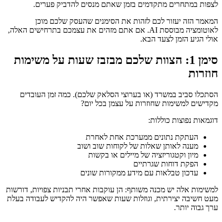
לצפות במתחרים מתקדמים בזמן שאתם מנסים להדביק פערים.
המאמר הזה יעזור לכם לזהות את הסימנים שהעסק שלכם מוכן
לאוטומציה מבוססת AI. אם אתם מזהים את עצמכם בתרחישים האלה,
אולי הגיע הזמן לצעד הבא.
סימן 1: הצוות שלכם מבזבז שעות על משימות
חוזרות
הסתכלו סביב במשרד (או בערוצי הסלאק שלכם). כמה זמן העובדים
מקדישים למשימות שחוזרות על עצמן בכל יום?
דוגמאות נפוצות כוללות:
העתקת נתונים ממערכת אחת לאחרת
מענה לאותן שאלות של לקוחות שוב ושוב
מיון וקטגוריזציה של מיילים או בקשות
הפקת דוחות שגרתיים
עדכון טבלאות עם מידע ממקורות שונים
למשימות אלה יש מכנה משותף: הן עוקבות אחרי תבניות צפויות, דורשות
מעט חשיבה יצירתית, וגוזלות שעות שאפשר היה להקדיש לעבודה בעלת
ערך גבוה יותר.