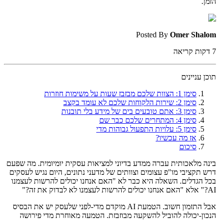
הזמן.
Posted By
Omer Shalom
7
דקות קריאה
תוכן עניינים
סימן 1: הצוות שלכם מבזבז שעות על משימות חוזרות
סימן 2: שירות הלקוחות שלכם לא עומד בקצב
סימן 3: אתם טובעים בים של מידע בלי תובנות
סימן 4: המתחרים שלכם כבר שם
סימן 5: עלויות התפעול גבוהות מדי
אז מה עכשיו?
סיכום
בינה מלאכותית עברה ממדע בדיוני למציאות עסקית יומיומית. מה שפעם
דרש תקציבי מו"פ עצומים וצוותים של מדעני נתונים, היום נגיש לעסקים
בכל הגדלים. השאלה היא כבר לא "האם אנחנו יכולים להרשות לעצמנו
AI?" אלא "האם אנחנו יכולים להרשות לעצמנו לא לבדוק את זה?"
אבל התזמון חשוב. הטמעת AI מוקדם מדי-לפני שלעסק יש את הבסיס
הנכון-יכולה להוביל להשקעה מבוזבזת. הטמעה מאוחרת מדי פירושה