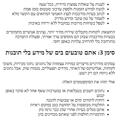
לענות על שאלות נפוצות מיידית, בכל שעה
לגשת למידע הזמנות ולספק עדכוני סטטוס בזמן אמת
לנתב בעיות מורכבות לנציג האנושי המתאים עם הקשר מלא
לשמור על טון עקבי ומידע מדויק
לטפל בשיחות מרובות במקביל ללא ירידה באיכות
התוצאה: לקוחות מקבלים שירות מהיר יותר, נציגים אנושיים מתמקדים
בבעיות מורכבות שבהן הם מוסיפים ערך אמיתי, ופעולת התמיכה
מתרחבת בלי להרחיב עלויות באופן יחסי.
סימן 3: אתם טובעים בים של מידע בלי תובנות
עסקים מודרניים מייצרים כמויות עצומות של נתונים: נתוני מכירות, משובי
לקוחות, אנליטיקס של האתר, מדדים תפעוליים, מגמות שוק. אבל נתונים
ללא ניתוח הם רק רעש.
אולי תזהו את הסימפטומים האלה:
נתונים יושבים בטבלאות או במערכות שאף אחד לא סוקר באופן
קבוע
דוחות לוקחים ימים או שבועות להכנה
החלטות מבוססות על תחושת בטן במקום ראיות
אתם מגלים בעיות אחרי שהן כבר גרמו נזק
הזדמנויות חולפות לפני שאתם מבחינים בהן