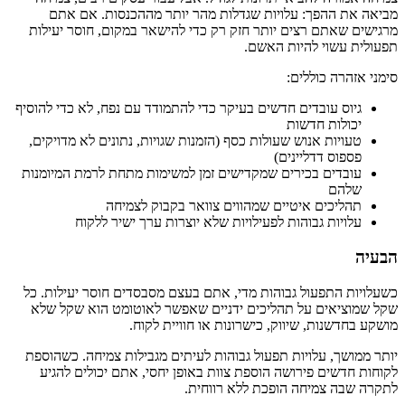
מביאה את ההפך: עלויות שגדלות מהר יותר מההכנסות. אם אתם
מרגישים שאתם רצים יותר חזק רק כדי להישאר במקום, חוסר יעילות
תפעולית עשוי להיות האשם.
סימני אזהרה כוללים:
גיוס עובדים חדשים בעיקר כדי להתמודד עם נפח, לא כדי להוסיף
יכולות חדשות
טעויות אנוש שעולות כסף (הזמנות שגויות, נתונים לא מדויקים,
פספוס דדליינים)
עובדים בכירים שמקדישים זמן למשימות מתחת לרמת המיומנות
שלהם
תהליכים איטיים שמהווים צוואר בקבוק לצמיחה
עלויות גבוהות לפעילויות שלא יוצרות ערך ישיר ללקוח
הבעיה
כשעלויות התפעול גבוהות מדי, אתם בעצם מסבסדים חוסר יעילות. כל
שקל שמוציאים על תהליכים ידניים שאפשר לאוטומט הוא שקל שלא
מושקע בחדשנות, שיווק, כישרונות או חוויית לקוח.
יותר ממושך, עלויות תפעול גבוהות לעיתים מגבילות צמיחה. כשהוספת
לקוחות חדשים פירושה הוספת צוות באופן יחסי, אתם יכולים להגיע
לתקרה שבה צמיחה הופכת ללא רווחית.