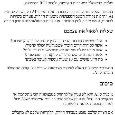
שלכם, להשתלב במערכות הקיימות, ולספק ROI במהירות.
המפתח הוא להתחיל עם בעיה ברורה. אל תטמיעו AI רק בשביל להחזיק
AI. זהו את נקודת הכאב הספציפית-משימות חוזרות, פערים בשירות
לקוחות, עומס מידע, לחץ תחרותי, או עלויות תפעול-ותכננו פתרון סביבה.
שאלות לשאול את עצמכם
אילו משימות צורכות הכי הרבה זמן יחסית לערך שהן יוצרות?
איפה לקוחות חווים חיכוך שטכנולוגיה יכולה להסיר?
איזה מידע יש לנו שאנחנו לא משתמשים בו ביעילות?
איפה המתחרים שלנו צוברים קרקע דרך טכנולוגיה?
מה היינו עושים עם 10 שעות נוספות לעובד בשבוע?
התשובות לשאלות האלה לעיתים מצביעות ישירות על נקודת ההתחלה
הנכונה ל-AI.
סיכום
מוכנות ל-AI היא לא עניין של להחזיק בטכנולוגיה הכי מתקדמת או
בתקציב הכי גדול. זה עניין של להחזיק בבעיות אמיתיות ש-AI יכול
לפתור-ובנכונות ארגונית להשתנות.
אם הצוות שלכם טובע בעבודה חוזרת, הלקוחות שלכם לא מקבלים