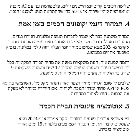
שלושה רכיבים קריטיים: חיישנים זולים, פלטפורמת ענן עם AI מובנה
ואינטגרציה ליומן שירות או Slack כדי שההתראה תגיע לטכנאי הנכון.
4. תמחור דינמי וקופונים חכמים בזמן אמת
תמחור משתנה כבר לא שמור לחברות תעופה ומלונות. חנויות בגדים,
מסעדות ואפילו חדרי כושר מאמצים אותו ורואים עלייה מוכחת. מחקר
אקדמי מ‑2024 מצא שמיטוב מחיר יומי העלה רווח גולמי במלונות בוטיק
בשבעה אחוזים בממוצע.
דוגמה קמעונאית: חנות משקאות משנה את מחיר הבירה המקומית בכל
יום חמישי בערב. בשעות העומס המחיר 12 ש״ח ובשעות השקטות 9
ש״ח. כך הלקוחות נהנים וגוף המלאי הוותיק מתפנה.
שלבים ליישום: הגדירו מחיר רצפה ואחוז הנחה מקסימלי, השתמשו בתוסף
POS או API פתוח ומדדו תגובת לקוחות. אם הירידה במחיר לא מעלָה
את הכמות - חזרו לאחור במהירות.
5. אוטומציה פיננסית וגבייה חכמה
ימי אשראי ארוכים פוגעים בתזרים. סקר אמריקאי מ‑2023 מצא
שעסקים קיצרו את ימי הגבייה הממוצעים בלפחות 15 ימים אחרי
אוטומציה בגבייה.