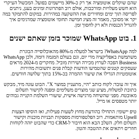
שהם שוקלים אוטומציה אך רק כ‑30% מיישמים בפועל. המכשול העיקרי
הוא חשש מעלויות ומורכבות, אולם רוב הפתרונות זמינים בענן, ניתנים
לפריסה תוך ימים ומחזירים את ההשקעה במהירות. במקום להתמקד במה
יקר או מסובך, מאמר זה מציג חמישה תחומי אוטומציה שמדגימים איך
להגדיל הכנסות ולא רק לחסוך זמן.
1. בוט WhatsApp שמוכר בזמן שאתם ישנים
למה WhatsApp? בישראל למעלה מ‑80% מהאוכלוסייה הבוגרת
משתמשת באפליקציה מדי יום, וגם בעולם המגמה דומה, ולכן WhatsApp
Business הפכה לערוץ מכירה ושירות מוביל. מחקרים מ‑2024 מראים
שעסקים קטנים שהטמיעו הודעות קבלת פנים ותשובות מהירות
אוטומטיות הגדילו את שיעור ההמרה בכ‑15% בתוך שלושה חודשים.
איך זה עובד: לקוח כותב “היי, מתעניין במוצר X”. הבוט עונה מיד, מבקש
כתובת למשלוח, מציע שני מוצרים משלימים ומפנה לקישור תשלום
מאובטח. מפני שהשיחה מרגישה אישית, שיעורי השלמת הקנייה גבוהים
יותר מטפסים או מייל.
טיפ יישומי: התחילו בהודעת מחוץ לשעות פעילות, ואז הוסיפו הצעות
Upsell מותאמות. רוב הפלטפורמות מספקות תבניות מוכנות וקישור
תשלום חלק. השלב הבא הוא חיבור ל‑CRM כדי שהבוט יזהה לקוחות
חוזרים ויתאים את ההטבה והטון.