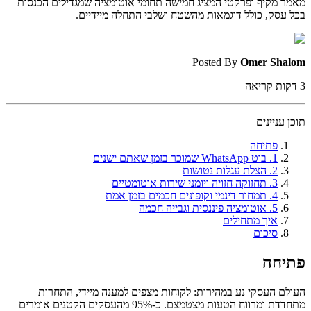
מאמר מקיף ופרקטי המציג חמישה תחומי אוטומציה שמגדילים הכנסות
בכל עסק, כולל דוגמאות מהשטח ושלבי התחלה מיידיים.
Posted By
Omer Shalom
3
דקות קריאה
תוכן עניינים
פתיחה
1. בוט WhatsApp שמוכר בזמן שאתם ישנים
2. הצלת עגלות נטושות
3. תחזוקה חזויה ויומני שירות אוטומטיים
4. תמחור דינמי וקופונים חכמים בזמן אמת
5. אוטומציה פיננסית וגבייה חכמה
איך מתחילים
סיכום
פתיחה
העולם העסקי נע במהירות: לקוחות מצפים למענה מיידי, התחרות
מתחדדת ומרווח הטעות מצטמצם. כ‑95% מהעסקים הקטנים אומרים