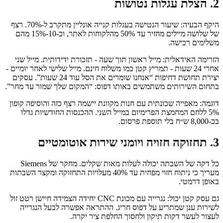
2. הצלת עגלות נטושות
היקף הבעיה: שיעור הנטישה בעגלות קנייה אונליין מתקרב ל‑70%. רצף
של שלושה מיילים מחזיר עד 50% מהלקוחות לאתר, וכ‑10‑15% מהם
משלימים רכישה.
הזרימה האידאלית: מייל ראשון תוך שעה - תזכורת ידידותית. מייל שני
אחרי 24 שעות - תמריץ קטן כמו משלוח חינם. מייל שלישי לאחר יומיים -
יצירת תחושת דחיפות “אנחנו שומרים את הסל עוד 24 שעות”. עסקים
בתחום השירותים משתמשים באותו דפוס: “המקום שלך שמור עד מחר”.
דוגמה: מאפייה שכונתית עם חנות מקוונת יישמה רצף כזה והוסיפה קופון
5% ללחם המחמצת הפרימיום במייל השני. ההכנסות החודשיות גדלו
בכ‑8,000 ש״ח בלי תוספת פרסום.
3. תחזוקה חזויה ויומני שירות אוטומטיים
כל דקה של השבתה יכולה לעלות מאות שקלים. מחקר של Siemens
מעריך כי ניתוח חזוי מפחית עד 40% מעלויות התחזוקה ומקצר השבתות
באופן דרמטי.
גם עסק קטן יכול: נגרייה עם מכונת CNC יחידה הצמידה חיישן רטט זול
לשירות ענן שמתריע על דפוס חריג. ההתראה אפשרה לבעל הנגרייה
לעצור לעשר דקות תיקון ולחסוך החלפת ציר יקרה.