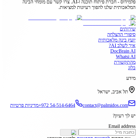
פלמידוס - חברת פיתוח תוכנה ו-AI. צרו קשר עם מומחי הבינה
המלאכותית שלנו להפוך רעיונות למציאות.
שירותים
סיפורי ההצלחה
יועץ בינה מלאכותית
איך לשלב AI?
DocBrain AI
Whatsi AI
מהתקשורת
בלוג
מידע
תל אביב, ישראל
contact@palmidos.com
+972 54-514-6464
מדיניות פרטיות
יש לך רעיון?
Email address