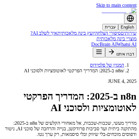
Skip to main content
English
עברית
שירותים
סיפורי הצלחה
יועץ בינה מלאכותית
איך לשלב AI?
מוצרי בינה מלאכותית
DocBrain AI
Whatsi AI
דברו איתנו
המגזין של פלמידוס
/
n8n ב-2025: המדריך הפרקטי לאוטומציות ולסוכני AI
JUNE 4, 2025
n8n ב-2025: המדריך הפרקטי
לאוטומציות ולסוכני AI
מדריך מעשי, שכבות-שכבות, אל מאחורי הקלעים של n8n ב-2025:
מהתקנה ביתית ועד סביבות פרודקשן, בנייה והרחבה של סוכני AI, ניטור
ודפוסים מוכחים-בלי שיווק ובלי סיסמאות, רק ערך נטו.