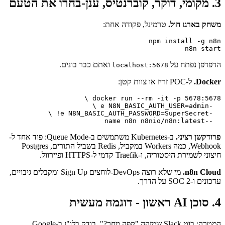
3. מקומי, דוקר, קוברנטיס, ענן-בחרו את הטעם
משחק בארגז חול.
טרמינל, פקודה אחת:
n8n start
הדפדפן נפתח על
ואתם כבר בונים.
localhost:5678
Docker.
ל-POC זריז או צוות קטן:
  --name n8n n8nio/n8n:latest
פרודקשן רציני.
ב-Kubernetes משתמשים ב-Queue Mode: פוד אחד ל-
Webhook, כמה Workers במקביל, Redis בשביל התורים, Postgres
חיצוני לשמירת היסטוריה, ו-Traefik קדמי ל-HTTPS ופיירוול.
n8n Cloud.
מי שלא רוצה DevOps-לוחצים Sign Up ומקבלים גיבויים,
עדכונים ו-SOC 2 על הדרך.
4. סוכן AI ראשון - דוגמה מעשית
המטרה: בוט Slack שמזהה "קפה מחר?", בודק בלו"ז ב-Google