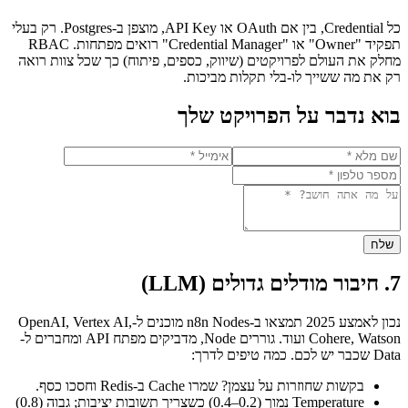
כל Credential, בין אם OAuth או API Key, מוצפן ב-Postgres. רק בעלי
תפקיד "Owner" או "Credential Manager" רואים מפתחות. RBAC
מחלק את העולם לפרויקטים (שיווק, כספים, פיתוח) כך שכל צוות רואה
רק את מה ששייך לו-בלי תקלות מביכות.
בוא נדבר על הפרויקט שלך
שלח
7. חיבור מודלים גדולים (LLM)
נכון לאמצע 2025 תמצאו ב-n8n Nodes מוכנים ל-OpenAI, Vertex AI,
Cohere, Watson ועוד. גוררים Node, מדביקים מפתח API ומחברים ל-
Data שכבר יש לכם. כמה טיפים לדרך:
בקשות שחוזרות על עצמן? שמרו Cache ב-Redis וחסכו כסף.
Temperature נמוך (0.2–0.4) כשצריך תשובות יציבות; גבוה (0.8)