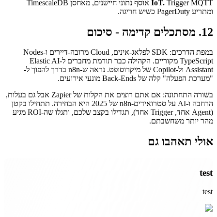
IoT.
Trigger MQTT אוסף נתוני חיישנים, מאחסן TimescaleDB
ומתריע PagerDuty כשיש חריגה.
12. מסתכלים קדימה - סיכום
במפת הדרכים: SDK לפלאג-אינים, Cloud מרובה-דיירים ו-Nodes
TypeScript מקוריים. הקהילה כבר תורמת מחברים ל-Elastic AI
Assistant ול-Copilot של מיקרוסופט. נראה ש-n8n בדרך להפוך ל-
"מערכת הפעלה" קלה של Back-Ends מונעי אירועים.
בשורה התחתונה: אם אתם רוצים את הקלות של Zapier אבל גם בעלות,
הרחבה ו-AI על סטרואידים-n8n של 2025 היא הבחירה. תתחילו בקטן
(Agent אחד, Trigger אחד), תגדילו בקצב שלכם, ותגלו שה-ROI מגיע
מהר יותר משחשבתם.
אולי תאהבו גם
test
test