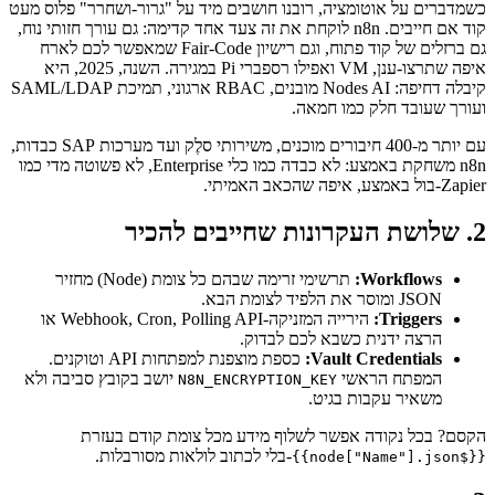
כשמדברים על אוטומציה, רובנו חושבים מיד על "גרור-ושחרר" פלוס מעט
קוד אם חייבים. n8n לוקחת את זה צעד אחד קדימה: גם עורך חזותי נוח,
גם ברזלים של קוד פתוח, וגם רישיון Fair-Code שמאפשר לכם לארח
איפה שתרצו-ענן, VM ואפילו רספברי Pi במגירה. השנה, 2025, היא
קיבלה דחיפה: Nodes AI מובנים, RBAC ארגוני, תמיכת SAML/LDAP
ועורך שעובד חלק כמו חמאה.
עם יותר מ-400 חיבורים מוכנים, משירותי סלֶק ועד מערכות SAP כבדות,
n8n משחקת באמצע: לא כבדה כמו כלי Enterprise, לא פשוטה מדי כמו
Zapier-בול באמצע, איפה שהכאב האמיתי.
2. שלושת העקרונות שחייבים להכיר
Workflows:
תרשימי זרימה שבהם כל צומת (Node) מחזיר
JSON ומוסר את הלפיד לצומת הבא.
Triggers:
הירייה המזניקה-Webhook, Cron, Polling API או
הרצה ידנית כשבא לכם לבדוק.
Vault Credentials:
כספת מוצפנת למפתחות API וטוקנים.
המפתח הראשי
יושב בקובץ סביבה ולא
N8N_ENCRYPTION_KEY
משאיר עקבות בגיט.
הקסם? בכל נקודה אפשר לשלוף מידע מכל צומת קודם בעזרת
-בלי לכתוב לולאות מסורבלות.
{{$node["Name"].json}}