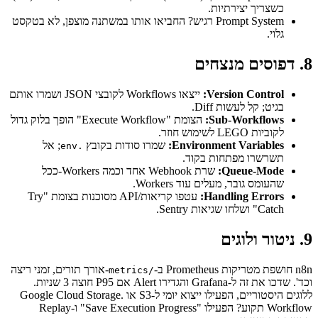
כשצריך יצירתיות.
Prompt System רגיש? החביאו אותו במשתנה מוצפן, לא בטקסט
גלוי.
8. דפוסים מנצחים
Version Control:
ייצאו Workflows לקובצי JSON ושמרו אותם
בגיט; קל לעשות Diff.
Sub-Workflows:
הצומת "Execute Workflow" הופך בלוק גדול
לקוביות LEGO לשימוש חוזר.
Environment Variables:
שמרו סודות בקובץ
; אל
.env
תשרשרו מפתחות בקוד.
Queue-Mode:
שרת Webhook אחד וכמה Workers-ככל
שהעומס גובר, מעלים עוד Workers.
Handling Errors:
עטפו קריאות/API מסוכנות בצומת "Try
Catch" ושלחו שגיאות Sentry.
9. ניטור ולוגים
n8n חושפת מטריקות Prometheus ב-
-אורך תורים, זמני ריצה
/metrics
וכד'. שדכו את זה ל-Grafana והגדירו Alert אם P95 חוצה 3 שניות.
ללוגים היסטוריים, הפעילו ייצוא יומי ל-S3 או Google Cloud Storage.
Workflow תקוע? הפעילו "Save Execution Progress" ו-Replay