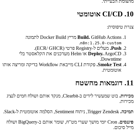
מהצומת הבעייתי.
10. CI/CD אוטומטי
צנרת טיפוסית:
GitHub Actions מריץ Docker Build לתמונה
Build.
.
n8n:1.25.0-custom
Push.
מעלים ל-Registry פרטי (ECR/ GHCR).
Deploy.
ArgoCD או Helm מעדכנים את הקלאסטר בלי
Downtime.
Smoke Test.
פקודת CLI מייבאת Workflow בדיקה ומריצה אותו
אוטומטית.
11. דוגמאות מהשטח
מכירות.
בוט שמעשיר לידים ב-Clearbit, מנקד אותם ושולח חמים לנציג
מכירות.
תמיכה.
Trigger Zendesk, ניתוח Sentiment, הסלמה אוטומטית ל-Slack.
פיננסים.
Cron יומי מושך שערי מט"ח, שומר אותם ב-BigQuery ושולח
מייל סיכום.