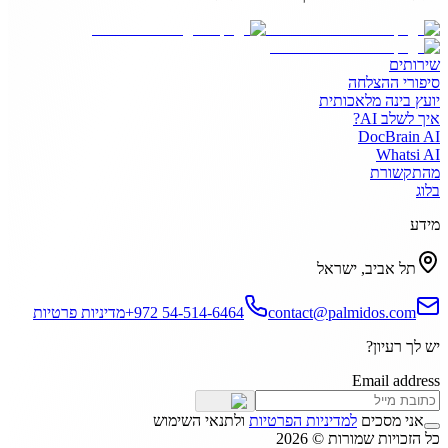
שירותים
סיפורי ההצלחה
יועץ בינה מלאכותית
איך לשלב AI?
DocBrain AI
Whatsi AI
מהתקשורת
בלוג
מידע
תל אביב, ישראל
contact@palmidos.com
+972 54-514-6464
מדיניות פרטיות
יש לך רעיון?
Email address
אני מסכים
למדיניות הפרטיות
ולתנאי השימוש
כל הזכויות שמורות © 2026