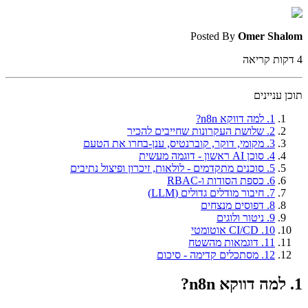
Posted By
Omer Shalom
4
דקות קריאה
תוכן עניינים
1. למה דווקא n8n?
2. שלושת העקרונות שחייבים להכיר
3. מקומי, דוקר, קוברנטיס, ענן-בחרו את הטעם
4. סוכן AI ראשון - דוגמה מעשית
5. סוכנים מתקדמים - לולאות, זיכרון ופיצול נתיבים
6. כספת הסודות ו-RBAC
7. חיבור מודלים גדולים (LLM)
8. דפוסים מנצחים
9. ניטור ולוגים
10. CI/CD אוטומטי
11. דוגמאות מהשטח
12. מסתכלים קדימה - סיכום
1. למה דווקא n8n?