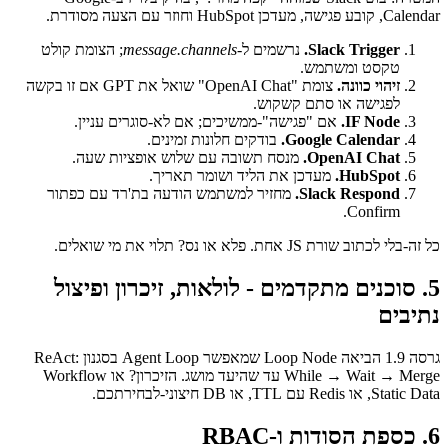
Calendar, קובע פגישה, מעדכן HubSpot וחוזר עם הצעה מסודרת.
Slack Trigger.
נרשמים ל-
message.channels
; הצומת קולט
טקסט ומשתמש.
זיהוי כוונה.
צומת "OpenAI Chat" שואל את GPT אם זו בקשה
לפגישה או סתם קשקוש.
IF Node.
אם "פגישה"-ממשיכים; אם לא-סוגרים עניין.
Google Calendar.
בודקים חלונות זמינים.
OpenAI Chat.
מנסח תשובה עם שלוש אופציות שעה.
HubSpot.
מעדכן את הליד ושומר תאריך.
Slack Respond.
מחזיר למשתמש הודעה בת'רד עם כפתור
Confirm.
כל זה-בלי לכתוב שורת JS אחת. פלא או נס? תלוי את מי שואלים.
5. סוכנים מתקדמים - לולאות, זיכרון ופיצול
נתיבים
גרסה 1.9 הביאה Loop Node שמאפשר Agent Loop בסגנון ReAct:
While → Wait → Merge עד שהיעד מושג. הזיכרון? או Workflow
Static Data, או Redis עם TTL, או DB חיצוני-לבחירתכם.
6. כספת הסודות ו-RBAC