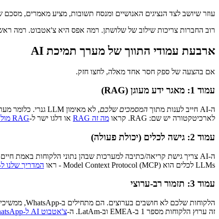
עוזר שיושב לצד הנציגים האנושיים ומנסח תשובות, מציע מאמרים, מסכם שיחות ארוכות, ומתרגם שפ
רוב החברות צריכות שילוב של שלושתן. רמה אפס היא צ'אטבוט. רמה ראשונה היא סוכן AI. רמה שנייה ומעלה היא אדם-עם-קופיילוט. מי שמוכר לכם "AI אחד שעושה הכל"
ארבעת עמודי התווך של מערך תמיכת AI
אם בהצעה של ספק חסר אחד מאלה, לחצו חזק.
עמוד 1: מאגר ידע מעוגן (RAG)
ה-AI חייב לענות מתוך
המסמכים שלכם
לארכיטקטורה יש שם: RAG. קראו
מה זה RAG
או דלגו ישר ל-
RAG מול fine-tuning מול long context
עמוד 2: גישה לכלים (יכולת פעולה)
LLMs לכלים הוא Model Context Protocol (MCP) - ראו
המדריך שלנו ל-MCP
עמוד 3: תזמור רב-ערוצי
זה ערוץ הלקוחות מספר 1 ב-EMEA וב-LatAm. ה-
צ'אטבוט AI ל-WhatsApp