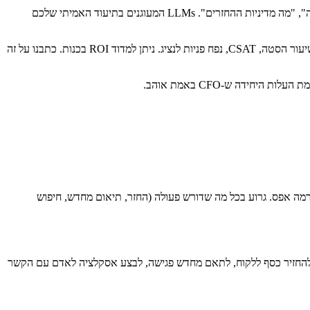
60–80% מהפניות הנכנסות בחברות B2C ו-B2B SaaS מתחלקות ל-20 תבניות: "איפה ההזמנה שלי", "איך מאפסים סיסמה", "מה מדיניות ההחזרים". LLMs המעוגנים בתיעוד האמיתי שלכם
בניגוד ל-"AI לשיווק" או "AI לפרודוקטיביות", לתמיכת לקוחות יש מדדי בסיס נקיים: זמן טיפול ממוצע, זמן תגובה ראשון, שיעור הסטה, CSAT, נפח פניות לנציג. ניתן למדוד ROI בכנות. כתבנו על זה
 באימון או במאגר ידע קטן. טוב להסטה ברמה אפס. גרוע בכל מה שדורש פעולה (החזר, תיאום מחדש, חיפוש
ל להחזיר כסף ללקוח, לתאם מחדש פגישה, לבצע אסקלציה לאדם עם הקשר