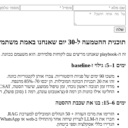
שלח
תוכנית ההטמעה ל-30 יום שאנחנו באמת משתמשים בה
זה ה-playbook שאנחנו מריצים עם לקוחות פלמידוס. הוא משעמם בכוונה. משעמם זה מה שמשתחרר.
ימים 1–5: גילוי ו-baseline
משכו 90 ימים של פניות היסטוריות. צברו אותן לקטגוריות כוונה.
זהו את 20 תבניות הכוונה המובילות. הן יכסו 70–85% מהנפח.
מדדו זמן תגובה ראשון נוכחי, זמן טיפול ממוצע, שיעור הסטה, CSAT.
החליטו אילו כוונות הן רמה 0 (צ'אטבוט עונה), רמה 1 (סוכן פועל), רמה 2+ (אדם בלבד).
ימים 6–15: בנו את שכבת ההסטה
הזרימו את מרכז העזרה + 50 הנהלים המובילים למערכת RAG.
חברו את ה-LLM לערוץ שיחה אחד (התחילו ב-web או WhatsApp).
הגדירו כללי אסקלציה וספי ביטחון.