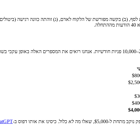
ת לסף, (ב) בקשה מפורשת של הלקוח לאדם, (ג) זוהתה כוונה רגישה (ביטו
ה.
י
לא
כלול. כיסינו את אותו דפוס ב-
ChatGPT מול פתרון AI מ