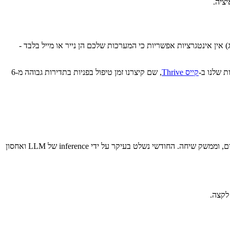
ים כנים: (א) פחות מ-200 פניות לחודש - המתמטיקה לא עובדת, (ב) אין מדיניות מתועדת - אין על מה ל-RAG להתעגן, (ג) אין אינטגרציות אפשריות כי המערכות שלכם הן נייר או מייל בלבד -
קייס Thrive
, שם קיצרנו זמן טיפול בפניות בתדירות גבוהה מ-6
לעסק בינוני עם 2,000–10,000 פניות חודשיות, צפו ל-$10,000–$30,000 הקמה ו-$700–$4,000 לחודש. ההקמה כוללת הטמעת RAG, אינטגרציות כלים, וממשק שיחה. החודשי נשלט בעיקר על ידי inference של LLM ואחסון