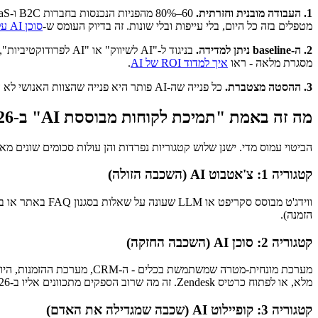
1. העבודה מובנית וחזרתית.
מטפלים בזה כל היום, בלי עייפות ובלי שונות. זה בדיוק העומס ש-
סוכן AI על מאגר ידע
2. ה-baseline ניתן למדידה.
מסגרת מלאה - ראו
איך למדוד ROI של AI
.
3. ההסטה מצטברת.
כל פנייה שה-AI פותר היא פנייה שהצוות האנושי לא היה צריך לאייש. כשהנפח גדל, מספר העובדים האנושיים נשאר קבוע. זו עקומת העלות היחידה ש-CFO באמת אוהב.
מה זה באמת "תמיכת לקוחות מבוססת AI" ב-2026
הביטוי עמוס מדי. ישנן שלוש קטגוריות נפרדות והן עולות סכומים שונים מאו
קטגוריה 1: צ'אטבוט AI (השכבה הזולה)
הזמנה).
קטגוריה 2: סוכן AI (השכבה החזקה)
מערכת מונחית-מטרה שמשתמשת בכלים - ה-CRM, מערכת ההזמנות, היומן, שער התשלומים - כדי לבצע
מלא, או לפתוח כרטיס Zendesk. זה מה שרוב הספקים מתכוונים אליו ב-2026. סקרנו את הארכיטקטורה ב-
קטגוריה 3: קופיילוט AI (שכבה שמגדילה את האדם)