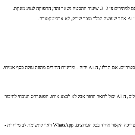
פוקה לנציג מזנקת.
, לא מאימון LLM גנרי. כלומר מערכת אחזור על מרכז העזרה, נהלים פנימיים, גיליונות מפרט מוצר וכרטיסים היסטוריים. אם תדלגו, ה-AI יהזה - ומדיניות החזרים מהוזה עולה כסף אמיתי.
ה-AI צריך גישת קריאה/כתיבה למערכות שבהן נתוני הלקוחות באמת חיים - Shopify, Salesforce, Zendesk, מערכת החיוב, יומן הפגישות. בלי גישה לכלים, ה-AI יכול לתאר החזר אבל לא לבצע אותו. הסטנדרט הנוכחי לחיבור
הלקוחות שלכם לא חושבים בערוצים. הם מתחילים ב-WhatsApp, ממשיכים במייל, מתעצבנים ומתקשרים, ואז שולחים DM באינסטגרם. שכבת ה-AI צריכה הקשר אחיד בכל הערוצים. WhatsApp ראוי לתשומת לב מיוחדת -