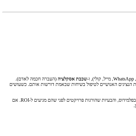
, ו-
שכבת אסקלציה
(העברה חכמה לאדם).
ת מ-60 שניות, מסיטים 60–85% מהפניות ברמה הראשונה, ומשחררים את הנציגים האנושיים לטיפול בשיחות שבאמת דורשות אותם. כשעושים
המדריך הזה עובר על ארבעת עמודי התווך של מערך AI לתמיכה, מספרי עלות אמיתיים ל-2026, תוכנית הטמעה ל-30 יום שאנחנו מריצים עם לקוחות בפלמידוס, והבעיות שהורגות פרויקטים לפני שהם מגיעים ל-ROI. אם