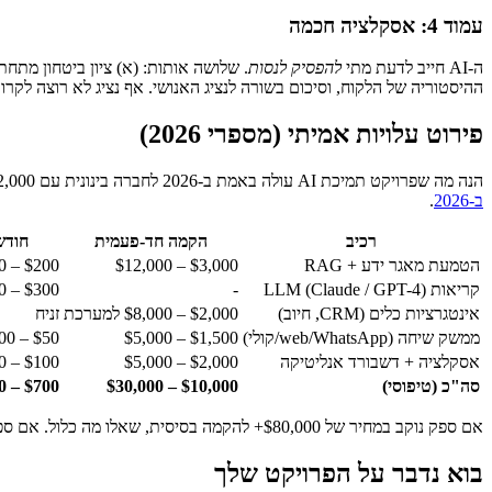
עמוד 4: אסקלציה חכמה
ה-AI חייב לדעת מתי
להפסיק לנסות
. שלושה אותות: (א) ציון ביטחון מתח
ההיסטוריה של הלקוח, וסיכום בשורה לנציג האנושי. אף נציג לא רוצה לקרוא 40 הודעות מההתחל
פירוט עלויות אמיתי (מספרי 2026)
הנה מה שפרויקט תמיכת AI עולה באמת ב-2026 לחברה בינונית עם 2,000–10,000 פניות חודשיות. אנחנו רואים את המספרים האלה באופן עקבי בשוק. להקשר רחב יותר על מחירי פיתוח AI, ראו
ב-2026
.
רכיב
הקמה חד-פעמית
חודש
הטמעת מאגר ידע + RAG
$3,000 – $12,000
$200 – $800
קריאות LLM (Claude / GPT-4)
-
$300 – $2,500
אינטגרציות כלים (CRM, חיוב)
$2,000 – $8,000 למערכת
זניח
ממשק שיחה (web/WhatsApp/קולי)
$1,500 – $5,000
$50 – $300
אסקלציה + דשבורד אנליטיקה
$2,000 – $5,000
$100 – $400
סה"כ (טיפוסי)
$10,000 – $30,000
$700 – $4,000
אם ספק נוקב במחיר של $80,000+ להקמה בסיסית, שאלו מה כלול. אם ספק נוקב מתחת ל-$5,000, שאלו מה
בוא נדבר על הפרויקט שלך