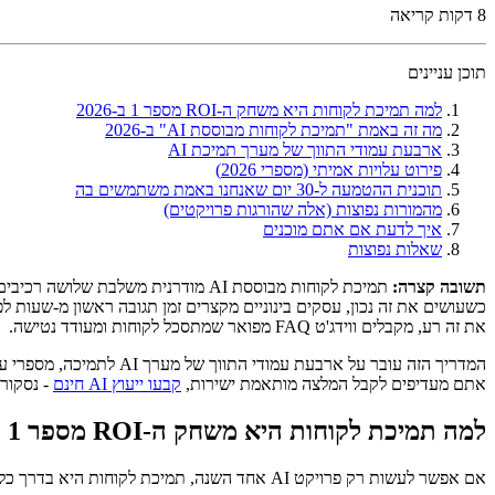
8
דקות קריאה
תוכן עניינים
למה תמיכת לקוחות היא משחק ה-ROI מספר 1 ב-2026
מה זה באמת "תמיכת לקוחות מבוססת AI" ב-2026
ארבעת עמודי התווך של מערך תמיכת AI
פירוט עלויות אמיתי (מספרי 2026)
תוכנית ההטמעה ל-30 יום שאנחנו באמת משתמשים בה
מהמורות נפוצות (אלה שהורגות פרויקטים)
איך לדעת אם אתם מוכנים
שאלות נפוצות
תשובה קצרה:
תמיכת לקוחות מבוססת AI מודרנית משלבת שלושה רכיבים -
את זה רע, מקבלים ווידג'ט FAQ מפואר שמתסכל לקוחות ומעודד נטישה.
אתם מעדיפים לקבל המלצה מותאמת ישירות,
קבעו ייעוץ AI חינם
- נסקור את
למה תמיכת לקוחות היא משחק ה-ROI מספר 1 ב-2026
אם אפשר לעשות רק פרויקט AI אחד השנה, תמיכת לקוחות היא בדרך כלל הימור הביטחון הגבוה ביותר. שלוש סיבות.