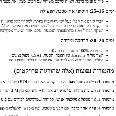
פיילוט פנימי בלבד. הצוות שלכם משוחח עם הבוט. מצאו את מצבי הכ
ימים 16–25: הוסיפו את שכבת הפעולה
חברו קודם את הכלי בעל המינוף הגבוה ביותר. למסחר אלקטרוני זה חיפוש הזמנה + החזר. ל-SaaS זה סטטוס חשבון + 
בדקו את קריאות הכלי בסביבת sandbox. לעולם אל תאפשרו ל-AI לא בדוק לכתוב לנתוני production.
השקה רכה ל-10% מהתעבורה הנכנסת. עקבו אחרי שיעור אסקלציה ו-CSAT.
ימים 26–30: הרחבה ומדידה
הרחיבו ל-100% מתעבורת רמה 0.
השוו מול ה-baseline: זמן תגובה, הסטה, CSAT, ניצול נציגים.
החליטו מה נכנס ל-v2 - לרוב עוד אינטגרציות כלים וערוץ נוסף.
מהמורות נפוצות (אלה שהורגות פרויקטים)
מהמורה 1: דילוג על baseline.
כל פרויקט שכשל להוכיח ROI כשל כי לא מדד baseline לפני ההשקה. כיסינו זאת ב-
מהמורה 2: תשובות מהוזות על מדיניות.
אם ה-AI עונה מאימון LLM גנרי במקום ממסמכי המדיניות שלכם, הוא ימציא דברים. לפעמים רווחיים ("כן, מגיע לך החזר מלא"). RAG הוא חובה.
מהמורה 3: אין מסלול אסקלציה אנושי.
לקוחות שמרגישים לכודים עם בוט נוטשים בקצב פי 2–3 מלקוחות שמקבלים העברה מהירה. ת
מהמורה 4: ערוץ אחד בלבד.
אם תבנו צ'אטבוט יפה ב-web ותתעלמו מ-WhatsApp, פתרתם 30% מהבעיה. כיסוי ערוצים חשוב יותר מליטוש ערוץ.