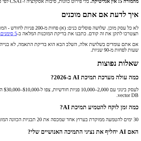
מהמורה 5: אין אנליטיקה.
בלי פירוט כוונות, סיבות אסקלציה ו-CSAT לפי כוונה, אתם טסים בעיניים עצומות. שיפורי v2 באים מאנליטיקה, לא מאינטואיציה.
איך לדעת אם אתם מוכנים
תצטרכו לתקן את זה קודם. כתבנו את בדיקת המוכנות המלאה ב-
5 סימנים שהעסק שלכם מוכן ל-AI
אם אתם עומדים בשלושת אלה, השלב הבא הוא בדיקת התאמה, לא בנייה. אנחנו עושים זאת ללקוחות ב-60 דקות -
שעות לפחות מ-90 שניות.
שאלות נפוצות
כמה עולה מערכת תמיכת AI ב-2026?
vector DB.
כמה זמן לוקח להטמיע תמיכת AI?
30 ימים להטמעה ממוקדת בערוץ אחד שמכסה את 20 תבניות הכוונה המובילות. הטמעות רב-ערוציות ורב-כליות לוקחות בדרך כלל 60–90 ימים מקצה לקצה.
האם AI יחליף את נציגי התמיכה האנושיים שלי?