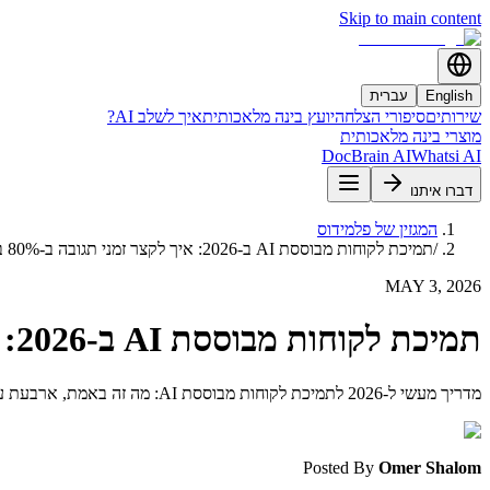
Skip to main content
English
עברית
שירותים
סיפורי הצלחה
יועץ בינה מלאכותית
איך לשלב AI?
מוצרי בינה מלאכותית
DocBrain AI
Whatsi AI
דברו איתנו
המגזין של פלמידוס
/
תמיכת לקוחות מבוססת AI ב-2026: איך לקצר זמני תגובה ב-80% בלי לאבד את המגע האנושי
MAY 3, 2026
תמיכת לקוחות מבוססת AI ב-2026: איך לקצר זמני תגובה ב-80% בלי לאבד את המגע האנושי
מדריך מעשי ל-2026 לתמיכת לקוחות מבוססת AI: מה זה באמת, ארבעת עמודי התווך של מערך המוצר, מספרי עלות אמיתיים, תוכנית הטמעה ל-30 יום, והשאלות שלקוחות שואלים לפני שהם חותמים.
Posted By
Omer Shalom