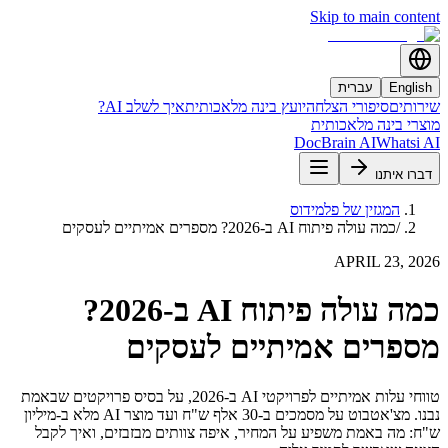
Skip to main content
English
עברית
שירותים
סיפורי הצלחה
יועץ בינה מלאכותית
איך לשלב AI?
מוצרי בינה מלאכותית
DocBrain AI
Whatsi AI
דברו איתנו
המגזין של פלמידוס
/
כמה עולה פיתוח AI ב-2026? מספרים אמיתיים לעסקים
APRIL 23, 2026
כמה עולה פיתוח AI ב-2026?
מספרים אמיתיים לעסקים
טווחי עלות אמיתיים לפרויקטי AI ב-2026, על בסיס פרויקטים שבאמת
נבנו. מצ'אטבוט על מסמכים ב-30 אלף ש"ח ועד מוצר AI מלא ב-מיליון
ש"ח: מה באמת משפיע על המחיר, איפה צוותים מבזבזים, ואיך לקבל