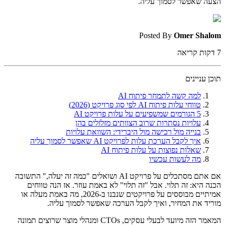
הצעה שאפשר לסמוך עליה.
Posted By
Omer Shalom
7
דקות קריאה
תוכן עניינים
למה קשה לתמחר פיתוח AI
טווחי עלות פיתוח AI לפי סוג פרויקט (2026)
5 הגורמים שמשפיעים על עלות פרויקט AI
עלויות נסתרות שרוב הצוותים מזלזלים בהן
בנייה מול רכישה מול היברידי: השוואת עלויות
איך לקבל הערכת עלות לפרויקט AI שאפשר לסמוך עליה
שאלות נפוצות על עלות פיתוח AI
מה לעשות עכשיו
אם אתם מסתכלים על פרויקט AI ושואלים "כמה זה יעלה," התשובה
הכנה היא: זה תלוי. אבל "זה תלוי" לא באמת עוזר. אז הנה טווחים
אמיתיים מבוססים על פרויקטים שנבנו ב-2026, מה באמת מעלה או
מוריד את המחיר, ואיך לקבל הערכה שאפשר לסמוך עליה.
המאמר הזה מיועד לבעלי עסקים, CTOs ומנהלי מוצר שרוצים תמונה