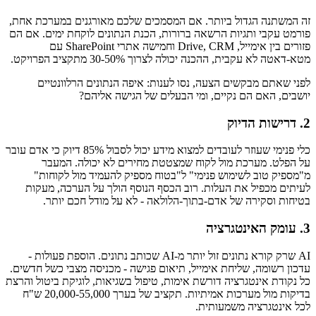
זה המשתנה הגדול ביותר. אם המסמכים שלכם מאורגנים במערכת אחת,
פורמט עקבי ותגיות הרשאה ברורות, הכנת הנתונים לוקחת ימים. אם הם
פזורים בין אימייל, Drive, CRM וחמישה אתרי SharePoint עם
מטא-דאטה לא עקבית, ההכנה יכולה לצרוך 30-50% מתקציב הפרויקט.
לפני שאתם מבקשים הצעה, נסו לענות: איפה הנתונים הרלוונטיים
יושבים, האם הם נקיים, ומי הבעלים של הגישה אליהם?
2. דרישות הדיוק
כלי פנימי שעוזר לעובדים למצוא מידע יכול לסבול 85% דיוק כי אדם עובר
על הפלט. מערכת מול לקוח שמצטטת מחירים לא יכולה. המעבר
מ"מספיק טוב לשימוש פנימי" ל"בטוח מספיק להעמיד מול לקוחות"
לעיתים מכפיל את העלות. רוב הכסף הנוסף הולך על הערכה, מעקות
בטיחות וסקירה של אדם-בתוך-הלולאה - לא על מודל חכם יותר.
3. עומק האינטגרציה
AI שרק קורא נתונים זול יותר מ-AI שכותב נתונים. הוספת פעולות -
עדכון רשומה, שליחת אימייל, תיאום פגישה - מכניסה מצבי כשל חדשים.
כל נקודת אינטגרציה דורשת אימות, טיפול בשגיאות, לוגיקת ביטול והרצת
בדיקות מול מערכות אמיתיות. תקציב של בערך 20,000-55,000 ש"ח
לכל אינטגרציה משמעותית.