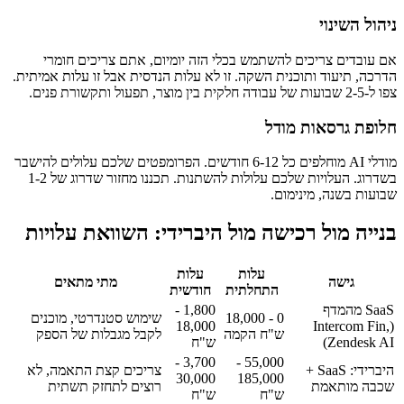
ניהול השינוי
אם עובדים צריכים להשתמש בכלי הזה יומיום, אתם צריכים חומרי
הדרכה, תיעוד ותוכנית השקה. זו לא עלות הנדסית אבל זו עלות אמיתית.
צפו ל-2-5 שבועות של עבודה חלקית בין מוצר, תפעול ותקשורת פנים.
חלופת גרסאות מודל
מודלי AI מוחלפים כל 6-12 חודשים. הפרומפטים שלכם עלולים להישבר
בשדרוג. העלויות שלכם עלולות להשתנות. תכננו מחזור שדרוג של 1-2
שבועות בשנה, מינימום.
בנייה מול רכישה מול היברידי: השוואת עלויות
עלות
עלות
גישה
מתי מתאים
התחלתית
חודשית
SaaS מהמדף
1,800 -
0 - 18,000
שימוש סטנדרטי, מוכנים
18,000
(Intercom Fin,
ש"ח הקמה
לקבל מגבלות של הספק
Zendesk AI)
ש"ח
3,700 -
55,000 -
היברידי: SaaS +
צריכים קצת התאמה, לא
30,000
185,000
שכבה מותאמת
רוצים לתחזק תשתית
ש"ח
ש"ח