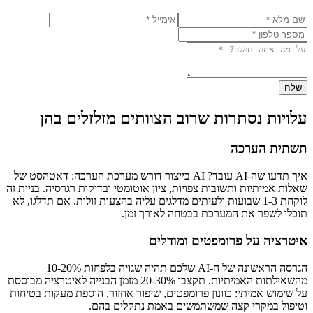
שלח
עלויות נסתרות שרוב הצוותים מזלזלים בהן
תשתית הערכה
איך תדעו שה-AI עובד? AI בייצור דורש מערכת הערכה: דאטהסט של
שאלות אמיתיות ותשובות צפויות, ציון אוטומטי ובדיקות רגרסיה. בניית זה
לוקחת 1-3 שבועות ולעיתים מדלגים עליה בהצעות זולות. אם תדלגו, לא
תוכלו לשפר את המערכת בבטחה לאורך זמן.
איטרציה על פרומפטים ומודלים
הגרסה הראשונה של ה-AI שלכם תהיה שגויה בלפחות 10-20%
מהשאילתות האמיתיות. תקצבו 20-30% מזמן הבנייה לאיטרציה מבוססת
על שימוש אמיתי: כוונון פרומפטים, שיפור אחזור, הוספת מעקות בטיחות
וטיפול במקרי קצה שמשתמשים באמת נתקלים בהם.