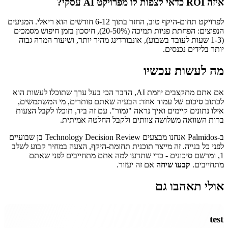
איזה ROI כדאי לצפות לו מפרויקט AI עסקי?
לפרויקט תחום-היקף טוב, החזר בתוך 6-12 חודשים הוא ריאלי. המניעים
הנפוצים: הפחתת פניות תמיכה (20-50%), חיסכון בזמן חיפוש מסמכים
(1-3 שעות לעובד בשבוע), אונבורדינג מהיר יותר, ושיעור המרה גבוה
יותר בלידים נכנסים.
מה לעשות עכשיו
אם אתם מתקצבים יוזמת AI, הדבר הכי בעל ערך שתוכלו לעשות הוא
לכתוב סיכום של עמוד אחד: הבעיה שאתם פותרים, מי המשתמשים,
אילו נתונים קיימים ואיך נראה "גמור". עם זה ביד, תוכלו לקבל הצעות
ברות השוואה משלושה צוותים ולקבל החלטה אמיתית.
ב-Palmidos אנחנו מבצעים Technology Decision Review בן שבועיים
לפני כל בנייה. זה מייצר תוכנית תחומת-היקף, הצעה במחיר קבוע לשלב
1, ומרשם סיכונים - כדי שתדעו למה אתם מתחייבים לפני שאתם
מתחייבים.
קבעו שיחה
אם זה יעזור.
אולי תאהבו גם
test