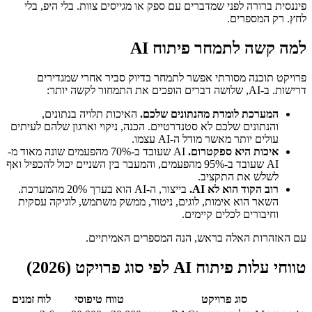
פיננסית ברורה לפני שמדברים עם ספק או מגייסים צוות. בלי היפ, בלי
לחץ. רק המספרים.
למה קשה לתמחר פיתוח AI
פרויקט תוכנה מסורתי אפשר לתמחר בדיוק סביר אחרי שמגדירים
דרישות. ב-AI, שלושה דברים הופכים את התמחור לקשה יותר:
המערכת לומדת מהנתונים שלכם.
האיכות תלויה בנתונים,
והנתונים שלכם לא סטנדרטיים. הכנה, ניקוי וארגון שלהם לעיתים
עולים יותר מאשר מודל ה-AI עצמו.
איכות היא ספקטרום.
AI שעובד ב-70% מהפעמים שונה מאוד מ-
AI שעובד ב-95% מהפעמים, והמעבר בין השניים יכול להכפיל ואף
לשלש את התקציב.
רוב הקוד הוא לא AI.
בייצור, ה-AI הוא בערך 20% מהמערכת.
השאר הוא אימות, לוגים, ניטור, ממשק משתמש, לוגיקה עסקית
וחיבורים לכלים קיימים.
עם האזהרות האלה בראש, הנה המספרים האמיתיים.
טווחי עלות פיתוח AI לפי סוג פרויקט (2026)
סוג פרויקט
טווח טיפוסי
לוח זמנים