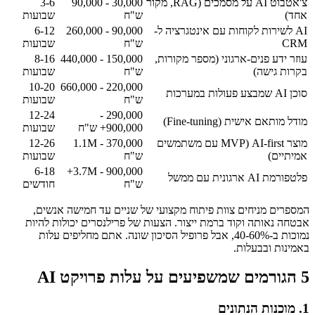
צ'אטבוט AI על מסמכים (RAG, מקור
30,000 - 90,000
3-6
אחד)
ש"ח
שבועות
AI לשירות לקוחות עם אינטגרציה ל-
90,000 - 260,000
6-12
CRM
ש"ח
שבועות
עוזר ידע פנים-ארגוני (מספר מקורות,
150,000 - 440,000
8-16
בקרות גישה)
ש"ח
שבועות
10-20
220,000 - 660,000
סוכן AI שמבצע פעולות במערכות
ש"ח
שבועות
12-24
290,000 -
מודל מותאם אישית (Fine-tuning)
900,000+ ש"ח
שבועות
מוצר AI-first (MVP עם משתמשים
370,000 - 1.1M
12-26
אמיתיים)
ש"ח
שבועות
6-18
900,000 - 3.7M+
פלטפורמת AI ארגונית עם ממשל
ש"ח
חודשים
המספרים מניחים צוות פיתוח מקצועי של שניים עד חמישה אנשים,
אבטחה נאותה וקוד ברמת ייצור. הצעות של פרילנסרים יכולות להיות
נמוכות ב-40-60%, אבל פרופיל הסיכון שונה. אתם מחליפים עלות
באמינות ובבעלות.
5 הגורמים שמשפיעים על עלות פרויקט AI
1. מוכנות הנתונים