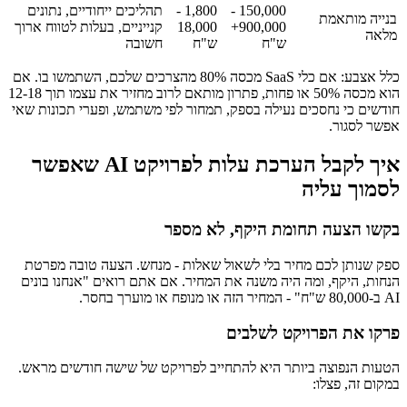
150,000 -
1,800 -
תהליכים ייחודיים, נתונים
בנייה מותאמת
900,000+
18,000
קנייניים, בעלות לטווח ארוך
מלאה
ש"ח
ש"ח
חשובה
כלל אצבע: אם כלי SaaS מכסה 80% מהצרכים שלכם, השתמשו בו. אם
הוא מכסה 50% או פחות, פתרון מותאם לרוב מחזיר את עצמו תוך 12-18
חודשים כי נחסכים נעילה בספק, תמחור לפי משתמש, ופערי תכונות שאי
אפשר לסגור.
איך לקבל הערכת עלות לפרויקט AI שאפשר
לסמוך עליה
בקשו הצעה תחומת היקף, לא מספר
ספק שנותן לכם מחיר בלי לשאול שאלות - מנחש. הצעה טובה מפרטת
הנחות, היקף, ומה היה משנה את המחיר. אם אתם רואים "אנחנו בונים
AI ב-80,000 ש"ח" - המחיר הזה או מנופח או מוערך בחסר.
פרקו את הפרויקט לשלבים
הטעות הנפוצה ביותר היא להתחייב לפרויקט של שישה חודשים מראש.
במקום זה, פצלו: