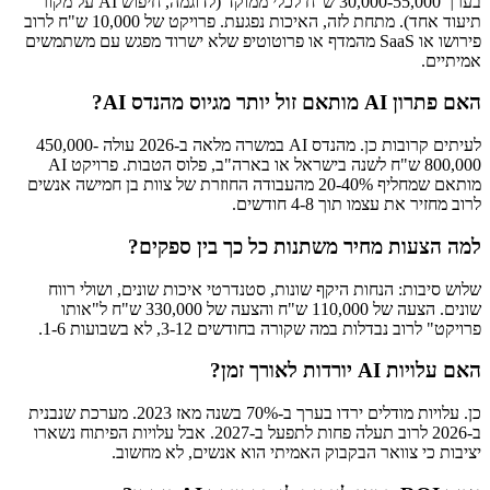
בערך 30,000-55,000 ש"ח לכלי ממוקד (לדוגמה, חיפוש AI על מקור
תיעוד אחד). מתחת לזה, האיכות נפגעת. פרויקט של 10,000 ש"ח לרוב
פירושו או SaaS מהמדף או פרוטוטיפ שלא ישרוד מפגש עם משתמשים
אמיתיים.
האם פתרון AI מותאם זול יותר מגיוס מהנדס AI?
לעיתים קרובות כן. מהנדס AI במשרה מלאה ב-2026 עולה 450,000-
800,000 ש"ח לשנה בישראל או בארה"ב, פלוס הטבות. פרויקט AI
מותאם שמחליף 20-40% מהעבודה החוזרת של צוות בן חמישה אנשים
לרוב מחזיר את עצמו תוך 4-8 חודשים.
למה הצעות מחיר משתנות כל כך בין ספקים?
שלוש סיבות: הנחות היקף שונות, סטנדרטי איכות שונים, ושולי רווח
שונים. הצעה של 110,000 ש"ח והצעה של 330,000 ש"ח ל"אותו
פרויקט" לרוב נבדלות במה שקורה בחודשים 3-12, לא בשבועות 1-6.
האם עלויות AI יורדות לאורך זמן?
כן. עלויות מודלים ירדו בערך ב-70% בשנה מאז 2023. מערכת שנבנית
ב-2026 לרוב תעלה פחות לתפעל ב-2027. אבל עלויות הפיתוח נשארו
יציבות כי צוואר הבקבוק האמיתי הוא אנשים, לא מחשוב.