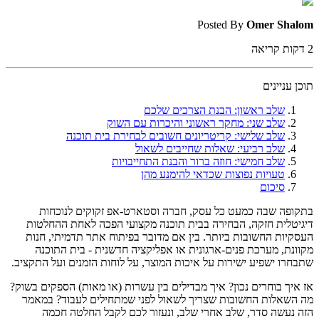
Posted By
Omer Shalom
2
דקות קריאה
תוכן עניינים
שלב ראשון: הבנת הצרכים שלכם
שלב שני: מחקר ראשוני והיכרות עם השוק
שלב שלישי: קריטריונים חשובים לבחירת בית תוכנה
שלב רביעי: שאלות שחייבים לשאול
שלב חמישי: חוזה ברור והבנת התחייבויות
טעויות נפוצות שכדאי להימנע מהן
סיכום
בתקופה שבה כמעט כל עסק, חברה וסטארט-אפ זקוקים לנוכחות
דיגיטלית חזקה, הבחירה בבית תוכנה מקצועי הפכה לאחת ההחלטות
העסקיות החשובות ביותר. בין אם מדובר בפיתוח אתר תדמיתי, חנות
מקוונת, מערכת פנים-ארגונית או אפליקציה חדשנית - בית התוכנה
שתבחרו ישפיע ישירות על איכות המוצר, על לוחות הזמנים ועל התקציב.
אז איך בוחרים נכון? איך מבדילים בין עשרות (או מאות) הספקים בשוק?
מה השאלות החשובות שצריך לשאול לפני שמתחילים לעבוד? במאמר
הזה נעשה סדר, שלב אחרי שלב, ונעזור לכם לקבל החלטה חכמה