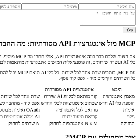
שלח
MCP מול אינטגרציות API מסורתיות: מה ההבדל?
כלי AI ועשרה שירותים, זה פוטנציאלית חמישים אינטגרציות מותאמות לבנות ולתחזק.
כל השרתים הקיימים מיד - אפס קוד נוסף.
היבט
אינטגרציית API מסורתית
מאמץ אינטגרציה
קוד מותאם לכל זוג AI-שירות
שרת אחד לכל שירות, ע
הוספת כלי AI חדש
שכתוב אינטגרציות לכלי החדש
אפס קוד - מתחבר לשר
אימות
מותאם לכל אינטגרציה
OAuth ואימות מבוסס טוקנים סטנדרטי
גילוי
קריאת תיעוד ידנית
AI מגלה אוטומטית כלים ומשאבים זמינים
תחזוקה
N x M אינטגרציות לתחזק
N שרתים לתחזק
איך מתחילים עם MCP?