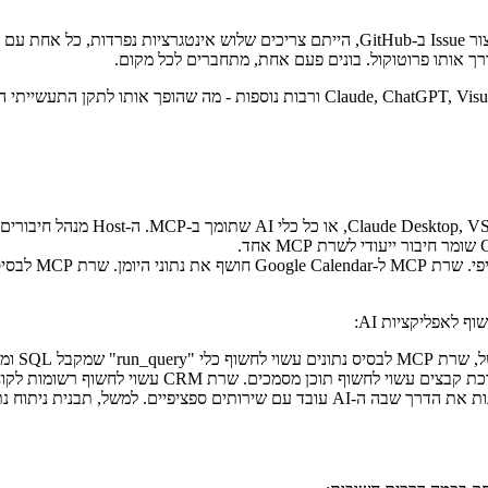
רת CRM עשוי לחשוף רשומות לקוחות. משאבים נותנים ל-AI מידע לחשוב עליו.
ית ניתוח נתונים שכוללת דוגמאות ליצירת SQL.