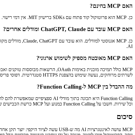
האם MCP בחינם?
כן. MCP הוא פרוטוקול קוד פתוח עם SDKs ברישיון MIT. אין דמי רישוי. אפשר לבנות שרתי ולקוחות MCP ללא עלות מעבר לזמן הפיתוח שלכם.
האם MCP עובד עם ChatGPT, Claude ומודלים אחרים?
AI.
האם MCP מאובטח מספיק לשימוש ארגוני?
לשרתים מרוחקים, נעשה שימוש בהצפנת HTTPS סטנדרטית. דפוסי פריסה ארגוניים מתועדים היטב במפרט.
מה ההבדל בין MCP ל-Function Calling?
וכל שירות. חשבו על Function Calling כמנוע ועל MCP כרשת הכבישים שמחברת הכל ביחד.
סיכום