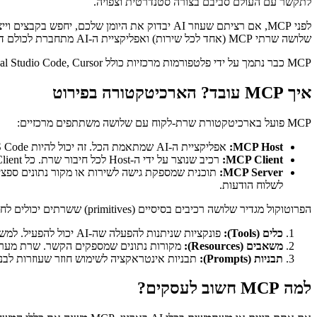
לתקשר עם העולם סביבם בצורה סטנדרטית וצפויה.
שלושה שרתי MCP (אחד לכל שירות) ואפליקציית ה-AI מתחברת לכולם דרך אותו פרוטוקול. בונים פעם אחת, מתחברים לכל מקום.
MCP כבר נתמך על ידי פלטפורמות מרכזיות כולל Claude, ChatGPT, Visual Studio Code, Cursor ורבות נוספות - מה שהופך אותו לתקן התעשייתי המתפתח לאינטגרציות AI.
איך MCP עובד? הארכיטקטורה בפירוט
MCP פועל בארכיטקטורת שרת-לקוח עם שלושה משתתפים מרכזיים:
MCP Host:
אפליקציית ה-AI שמתאמת הכל. זה יכול להיות Claude Desktop, VS Code, או כל כלי AI שתומך ב-MCP. ה-Host מנהל חיבורים למספר שרתי MCP.
MCP Client:
רכיב שנוצר על ידי ה-Host לכל חיבור שרת. כל Client שומר חיבור ייעודי לשרת MCP אחד.
MCP Server:
לשלוח הודעות.
הפרוטוקול מגדיר שלושה רכיבים בסיסיים (primitives) ששרתים יכולים לחשוף לאפליקציות AI:
כלים (Tools):
פונקציות שניתנות להפעלה שה-AI יכול להפעיל. למשל, שרת MCP לבסיס נתונים עשוי לחשוף כלי "run_query" שמקבל SQL ומחזיר תוצאות. שרת Slack עשוי לחשוף כלי "send_message".
משאבים (Resources):
מקורות נתונים שמספקים הקשר. שרת מערכת קבצים עשוי לחשוף תוכן מסמכים. ש
תבניות (Prompts):
תבניות אינטראקציה לשימוש חוזר שעוזרות לבנות את הדרך שבה ה-AI עובד עם שירותים ספציפיים. למשל, תבנ
למה MCP חשוב לעסקים?