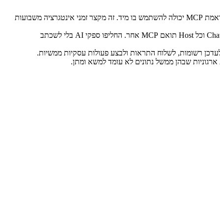
במקום לבנות אינטגרציות מותאמות לכל שילוב AI-שירות, מפתחים כותבים שרת MCP אחד לכל שירות. כל אפליקציית AI תואמת MCP יכולה להשתמש בו מיד. זה מקצר זמני אינטגרציה משבועות
מכיוון ש-MCP הוא תקן פתוח, אתם לא נעולים בספק AI אחד. שרת MCP שבניתם ל-Claude עובד גם עם ChatGPT, VS Code וכל Host תואם MCP אחר. החליפו ספקי AI בלי לשכתב