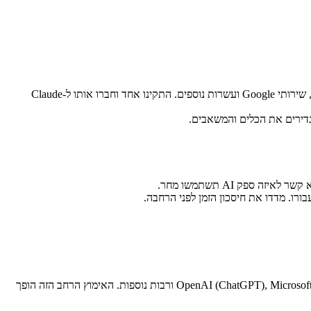
גלשו בספרייה הגדלה של שרתי MCP בקוד פתוח ב-GitHub. יש שרתים למערכות קבצים, בסיסי נתונים, GitHub, Slack, שירותי Google ועשרות נוספים. התקינו אחד וחברו אותו ל-Claude
MCP נוצר על ידי Anthropic (החברה מאחורי Claude) ושוחרר כתקן קוד פתוח. הוא נתמך כיום על ידי פלטפורמות מרכזיות כולל OpenAI (ChatGPT), Microsoft (VS Code), Cursor ורבות נוספות. האימוץ הרחב הזה הופך