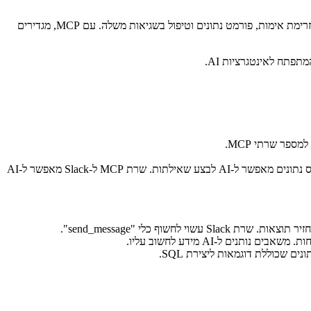
לפני MCP, אם רציתם שעוזר AI יבדוק את היומן שלכם, יחפש בקבצים וייצור Issue ב-GitHub, הייתם צריכים שלוש אינטגרציות נפרדות, כל אחת עם זרימת אימות, פורמט נתונים וטיפול בשגיאות משלה. עם MCP, מגדירים
תוכנית שמספקת גישה לשירות או מקור נתונים ספציפי. שרת MCP ל-Google Calendar חושף את נתוני היומן. שרת MCP לבסיס נתונים מאפשר ל-AI לבצע שאילתות. שרת MCP ל-Slack מאפשר ל-AI