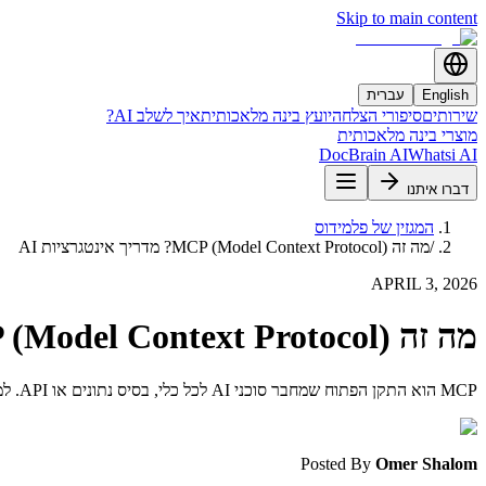
Skip to main content
English
עברית
שירותים
סיפורי הצלחה
יועץ בינה מלאכותית
איך לשלב AI?
מוצרי בינה מלאכותית
DocBrain AI
Whatsi AI
דברו איתנו
המגזין של פלמידוס
/
מה זה MCP (Model Context Protocol)? מדריך אינטגרציות AI
APRIL 3, 2026
מה זה MCP (Model Context Protocol)? מדריך אינטגרציות AI
MCP הוא התקן הפתוח שמחבר סוכני AI לכל כלי, בסיס נתונים או API. למדו איך Model Context Protocol עובד ולמה עסקים מאמצים אותו.
Posted By
Omer Shalom