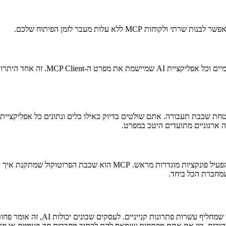
כן. MCP אגנוסטי למודלים. הוא עובד 
MCP עושה לאינטגרציות AI מה ש-SB