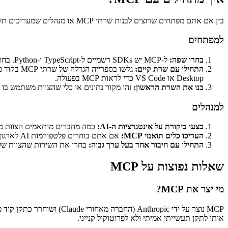
בין אם אתם מפתחים שרוצים לבנות שרתי MCP או מנהלים שמעריכים תשתית AI, כך מתחילים:
למפתחים
בחרו שפה:
ל-MCP יש SDKs רשמיים ל-TypeScript ו-Python. בחרו לפי המומחיות של הצוות.
התחילו עם שרת קיים:
Desktop או VS Code כדי לראות MCP בפעולה.
בנו את השרת הראשון:
זהו מקור נתונים או כלי שהצוות משתמש בו יומיום. בנו שרת MCP שחושף אותו. ה-SDK מטפל בפרוטוקול -
למנהלים
בצעו ביקורת על אינטגרציות ה-AI:
כמה מחברים מותאמים הצוות מתחזק? MCP יכול לאחד אותם לשרתים
העריכו כלים תואמי MCP:
אם אתם בוחרים פלטפורמות AI לארגון, העדיפו כאלה עם תמיכת MCP. זה מגן על השקעת האינטגרציה שלכם ללא קשר לאיזה ספק AI תשתמשו מחר.
התחילו עם חיבור אחד בעל ערך גבוה:
בחרו את השירות שהצוות שלכם מרבה לתשאל - CRM, בסיס נתונים, תיעוד - ובנו או 
שאלות נפוצות על MCP
מי יצר את MCP?
אותו לתקן תעשייתי אמיתי ולא לפרוטוקול קנייני.