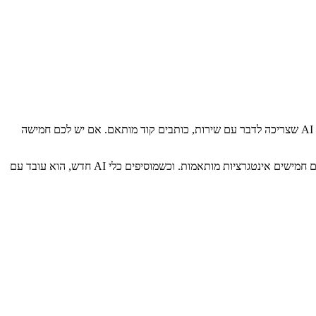
אם הצוות שלכם כבר בונה אינטגרציות API, אולי תתהו מה MCP מוסיף. הנה ההבדל המרכזי: אינטגרציות מסורתיות הן נקודה-לנקודה. לכל אפליקציית AI שצריכה לדבר עם שירות, כותבים קוד מותאם. אם יש לכם חמישה
עם MCP, כותבים שרת אחד לכל שירות. כל כלי AI תואם MCP יכול להתחבר אליו. חמישה כלי AI ועשרה שירותים אומרים עשרה שרתי MCP במקום חמישים אינטגרציות מותאמות. וכשמוסיפים כלי AI חדש, הוא עובד עם