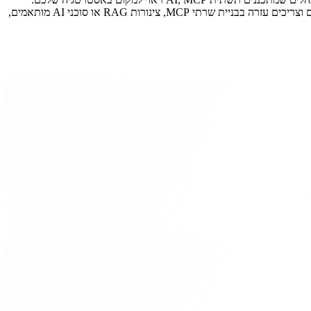
החברות שמאמצות תקנים פתוחים מוקדם הן אלה שנעות הכי מהר כשהטכנולוגיה מבשילה. אם אתם מתכננים את אסטרטגיית אינטגרציית ה-AI שלכם וצריכים עזרה בבניית שרתי MCP, צינורות RAG או סוכני AI מותאמים,