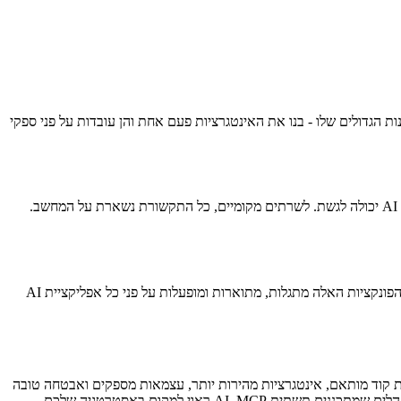
עם Claude, ChatGPT, מודלים מקומיים וכל אפליקציית AI שמיישמת את מפרט ה-MCP Client. זה אחד היתרונות הגדולים שלו - בנו את האינטגרציות פעם אחת והן עובדות על פני ספקי
MCP כולל תמיכה מובנית באימות OAuth, הרשאות מבוססות טוקנים ואבטחת שכבת תעבורה. אתם שולטים בדיוק באילו כלים ונתונים כל אפליקציית AI יכולה לגשת. לשרתים מקומיים, כל התקשורת נשארת על המחשב.
Function Calling היא תכונה בתוך מודלי AI ספציפיים שמאפשרת להם להפעיל פונקציות מוגדרות מראש. MCP הוא שכבת הפרוטוקול שמתקנת איך הפונקציות האלה מתגלות, מתוארות ומופעלות על פני כל אפליקציית AI
U עשה לציוד היקפי: יוצר תקן אחד שמחליף עשרות פתרונות קנייניים. לעסקים שבונים יכולות AI, זה אומר פחות קוד מותאם, אינטגרציות מהירות יותר, עצמאות מספקים ואבטחה טובה
יותר. הפרוטוקול מוכן לייצור, מגובה על ידי שחקני תעשייה מרכזיים וגדל במהירות. בין אם אתם מפתחים שנמאס להם לכתוב מחברים חד-פעמיים או מנהלים שמתכננים תשתית AI, MCP ראוי למקום באסטרטגיה שלכם.