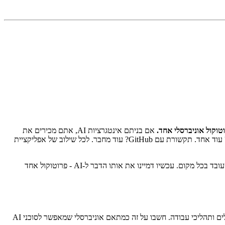
אם בניתם אינטגרציות AI, אתם מכירים את
הכאב: כל כלי, כל פלטפורמה וכל שירות דורשים מחבר מותאם משלהם. רוצים שה-AI יקרא מ-Google Calendar? בנו מחבר. שאילתות בבסיס נתונים? עוד אחד. תקשורת עם GitHub? עוד מחבר. לכל שילוב של אפליקציית
זו בדיוק הבעיה ש-USB פתר לחומרה לפני עשרות שנים. לפני USB, כל מדפסת, מקלדת ועכבר היו צריכים כבל ודרייבר ייעודיים. USB יצר תקן אחד שעובד בכל מקום. עכשיו דמיינו את אותו הדבר ל-AI - פרוטוקול אחד
. זהו תקן קוד פתוח שנוצר על ידי Anthropic לחיבור אפליקציות AI למקורות נתונים חיצוניים, כלים ותהליכי עבודה. חשבו על זה כמתאם אוניברסלי שמאפשר לסוכני AI