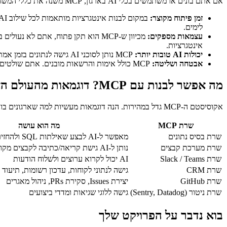
אם אתם בונים או משתמשים בכלי AI בארגון, MCP משנה את כללי המשחק בכמה דרכים חשובות:
זמן פיתוח מקוצר:
לימים.
עצמאות מספקים:
אינטגרציות.
יכולות AI טובות יותר:
MCP נותן לסוכני AI גישה לנתונים בזמן אמת ופעולות אמיתיות. במקום AI שרק מדבר, מקבלים AI שיכול לבדוק מלאי, לעדכן רשומות, לשלוח התראות ולבצע פעולות עסקיות ממשיות.
אבטחה ושליטה:
MCP כולל אימות והרשאות מובנים. אתם שולטים בדיוק באילו כלים ונתונים כל אפליקציית AI יכולה לגשת. זה קריטי לפריסות ארגוניות שבהן ממשל נתונים לא עומד למשא ומתן.
מה אפשר לבנות עם MCP? דוגמאות מהעולם האמיתי
אקוסיסטם ה-MCP גדל במהירות. הנה דוגמאות מעשיות למה שארגונים בונים:
שרת MCP
מה הוא עושה
שרת בסיס נתונים
מאפשר ל-AI לבצע שאילתות SQL ולהחזיר תוצאות מובנות
שרת מערכת קבצים
נותן ל-AI גישת קריאה/כתיבה לקבצים מקומיים או בענן
שרת Slack / Teams
AI יכול לקרוא ערוצים ולשלוח הודעות
שרת CRM
גישה לנתוני לקוחות, עדכון רשומות, תיעוד
שרת GitHub
יצירת Issues, סקירת PRs, ניהול מאגרים
שרת ניטור (Sentry, Datadog)
גישה ללוגי שגיאות ומדדי ביצועים
בוא נדבר על הפרויקט שלך