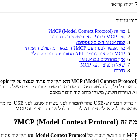
7
דקות קריאה
תוכן עניינים
מה זה MCP (Model Context Protocol)?
איך MCP עובד? הארכיטקטורה בפירוט
למה MCP חשוב לעסקים?
מה אפשר לבנות עם MCP? דוגמאות מהעולם האמיתי
MCP מול אינטגרציות API מסורתיות: מה ההבדל?
איך מתחילים עם MCP?
שאלות נפוצות על MCP
סיכום
MCP (Model Context Protocol) הוא תקן קוד פתוח שנוצר על ידי Anthropic לחיבור אפליקציות AI לכלים חיצוניים, בסיסי נתונים ו-APIs דרך פרוטוקול אוניברסלי אחד.
AI ושירות חיצוני, מישהו כותב קוד חיבור מאפס.
שמאפשר לכל אפליקציית AI להתחבר לכל שירות חיצוני. זה MCP.
מה זה MCP (Model Context Protocol)?
MCP הוא ראשי תיבות של
Model Context Protocol