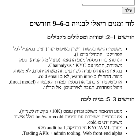
שלח
לוח זמנים ריאלי לבנייה ב-6–9 חודשים
חודשים 1–2: יסודות ומסלולים מקבילים
משפטי: הגישו בקשות רישיון בשיפוט יעד (רצים במקביל לכל
הפרויקט - התחילו ביום 1).
הנדסה: בחרו מסלול מנוע התאמה (פיצול מול קנייה), ספק
משמורת, חתמו עם KYC ו-Chainalysis.
בנקאות: התחילו פנייה לשותפים. זה משחק יחסים, לא משחק
מוצר. התחילו ב-warm intro, לא ב-cold email.
ארכיטקטורה: כתבו את מסמך עמדת האבטחה (threat model,
ניהול מפתחות, תגובה לאירועים). אל תדלגו.
חודשים 3–5: בנייה ליבה
מנוע התאמה משולב ובדוק עומס (10K+ בקשות לשנייה).
אינטגרציית משמורת עם זרימות hot/warm/cold כולל אישור
משיכה ידני מ-cold.
מערך KYC/AML חי בבדיקה, audit trail מלא.
Trading APIs + admin tooling. Web front-end alpha.