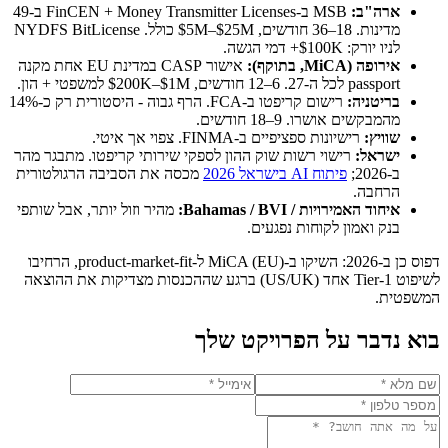
ארה"ב:
MSB ב-FinCEN + Money Transmitter Licenses ב-49
מדינות. 18–36 חודשים, $5M–$25M כולל. NYDFS BitLicense
לניו יורק: $100K+ דמי הגשה.
אירופה (MiCA, בתוקף):
אישור CASP במדינת EU אחת מקנה
passport לכל ה-27. 6–12 חודשים, $200K–$1M למשפטי + הון.
בריטניה:
רישום קריפטו ב-FCA. הרף גבוה - היסטורית רק כ-14%
מהמבקשים אושרו. 9–18 חודשים.
שוויץ:
רישיונות ספציפיים ב-FINMA. צפוי אך איטי.
ישראל:
רישוי רשות שוק ההון לספקי שירותי קריפטו. מתבגר מהר
ב-2026;
פיתוח AI בישראל 2026
מכסה את הסביבה הרגולטורית
הרחבה.
איחוד האמירויות / Bahamas / BVI:
מהיר וזול יותר, אבל שותפי
בנק ואמון לקוחות נפגעים.
דפוס כן ב-2026: השיקו ב-MiCA (EU) ל-product-market-fit, הרחיבו
לשיפוט Tier-1 אחד (US/UK) ברגע שההכנסות מצדיקות את ההוצאה
המשפטית.
בוא נדבר על הפרויקט שלך