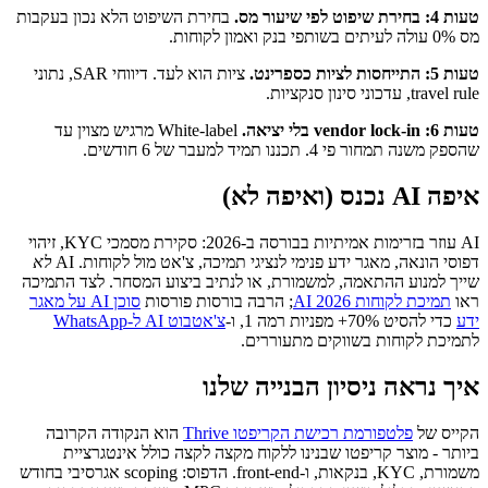
טעות 4: בחירת שיפוט לפי שיעור מס.
בחירת השיפוט הלא נכון בעקבות
מס 0% עולה לעיתים בשותפי בנק ואמון לקוחות.
טעות 5: התייחסות לציות כספרינט.
ציות הוא לעד. דיווחי SAR, נתוני
travel rule, עדכוני סינון סנקציות.
טעות 6: vendor lock-in בלי יציאה.
White-label מרגיש מצוין עד
שהספק משנה תמחור פי 4. תכננו תמיד למעבר של 6 חודשים.
איפה AI נכנס (ואיפה לא)
AI עוזר בזרימות אמיתיות בבורסה ב-2026: סקירת מסמכי KYC, זיהוי
דפוסי הונאה, מאגר ידע פנימי לנציגי תמיכה, צ'אט מול לקוחות. AI
לא
שייך למנוע ההתאמה, למשמורת, או לנתיב ביצוע המסחר. לצד התמיכה
ראו
תמיכת לקוחות AI 2026
; הרבה בורסות פורסות
סוכן AI על מאגר
ידע
כדי להסיט 70%+ מפניות רמה 1, ו-
צ'אטבוט AI ל-WhatsApp
לתמיכת לקוחות בשווקים מתעוררים.
איך נראה ניסיון הבנייה שלנו
הקייס של
פלטפורמת רכישת הקריפטו Thrive
הוא הנקודה הקרובה
ביותר - מוצר קריפטו שבנינו ללקוח מקצה לקצה כולל אינטגרציית
משמורת, KYC, בנקאות, ו-front-end. הדפוס: scoping אגרסיבי בחודש