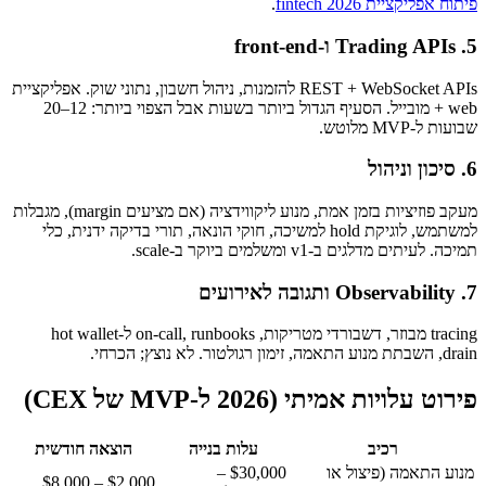
פיתוח אפליקציית fintech 2026
.
5. Trading APIs ו-front-end
REST + WebSocket APIs להזמנות, ניהול חשבון, נתוני שוק. אפליקציית
web + מובייל. הסעיף הגדול ביותר בשעות אבל הצפוי ביותר: 12–20
שבועות ל-MVP מלוטש.
6. סיכון וניהול
מעקב פוזיציות בזמן אמת, מנוע ליקווידציה (אם מציעים margin), מגבלות
למשתמש, לוגיקת hold למשיכה, חוקי הונאה, תורי בדיקה ידנית, כלי
תמיכה. לעיתים מדלגים ב-v1 ומשלמים ביוקר ב-scale.
7. Observability ותגובה לאירועים
tracing מבוזר, דשבורדי מטריקות, on-call, runbooks ל-hot wallet
drain, השבתת מנוע התאמה, זימון רגולטור. לא נוצץ; הכרחי.
פירוט עלויות אמיתי (2026 ל-MVP של CEX)
רכיב
עלות בנייה
הוצאה חודשית
מנוע התאמה (פיצול או
$30,000 –
$2,000 – $8,000