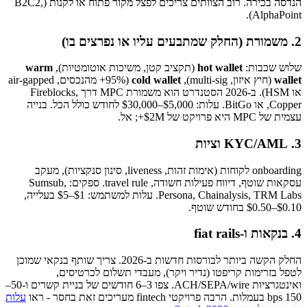
הנדסה בכירה. רוב הצוותים צריכים לפצל מקור פתוח או לקנות (B2C2,
AlphaPoint).
2. משמורת (החלק שמתבעים עליו או נפרצים בו)
שלוש שכבות:
hot wallet
(תקציב קטן, משיכות אוטומטיות),
warm
wallet
(חיץ איזון, multi-sig),
cold wallet
(95%+ מהנכסים, air-gapped
או HSM). ב-2026 הסטנדרט הוא משמורת MPC דרך Fireblocks,
Copper, או BitGo. עלות: $5,000–$30,000 לחודש כולל הכל. בנייה
עצמית של MPC היא פרויקט של $2M+; אל.
3. KYC/AML וציות
onboarding לקוחות (אימות זהות, liveness, סינון סנקציות), מעקב
עסקאות שוטף, דיווח פעילות חשודה, travel rule. ספקים: Sumsub,
Persona, Chainalysis, TRM Labs. עלות למשתמש: $1–$5 בעלייה,
$0.10–$0.50 בחודש שוטף.
4. בנקאות ו-fiat rails
החלק הקשה ביותר לבורסות חדשות ב-2026. צריך שותף בנקאי שמוכן
לטפל בזרימות קריפטו (נדיר ויקר), מעבדי תשלום לכרטיסים,
ואינטגרציות ACH/SEPA/wire. צפו 3–6 חודשים של בניית קשרים ו-50–
150 bps בעמלות. הרבה פרויקטי fintech מעריכים זאת בחסר - ראו
עלות