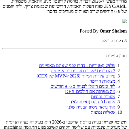
מדריך מעשי ל-2026 לבניית בורסת קריפטו: מנוע התאמה, משמורת,
KYC/AML, טווח העלות האמיתי, הרישיונות שבאמת צריך, ולוח הזמנים
של 6-9 חודשים שרוב הצוותים מעריכים בחסר.
Posted By
Omer Shalom
8
דקות קריאה
תוכן עניינים
שלוש קטגוריות - בחרו לפני שאתם מאפיינים
7 הרכיבים של בורסה ריכוזית אמיתית
פירוט עלויות אמיתי (2026 ל-MVP של CEX)
מציאות הרישוי
לוח זמנים ריאלי לבנייה ב-6–9 חודשים
מה משתנה אם הולכים DEX
טעויות נפוצות
איפה AI נכנס (ואיפה לא)
איך נראה ניסיון הבנייה שלנו
שאלות נפוצות
תשובה קצרה:
בניית בורסת קריפטו ב-2026 היא בעיקרה בעיה הנדסית
של מערכות פיננסיות עם שלושה חלקים קשים: מנוע התאמה (matching