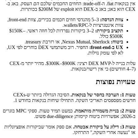
אין בנקאות fiat. ה-trade-off: החוזים החכמים שלכם
הם
העסק. באג ב-
CEX הוא באג; באג ב-DEX הוא exploit של $200M בכותרות.
צוות הנדסה:
3–5 מהנדסי חוזים חכמים בכירים, צוות front-end,
צוות אינטגרציות ל-wallets/RPC.
תקציב ביקורת:
2–3 ביקורות נפרדות לכל חוזה ראשי. $150K–
$500K כולל.
ביטוח:
Nexus Mutual, Sherlock, או רזרבת treasury.
UX ב-front-end:
החפיר. רוב משתמשי DEX בוחרים לפי UX,
לא לפי עומק נזילות.
עלות בנייה ל-DEX MVP רציני: $300K–$900K. מהיר יותר מ-CEX
(4–7 חודשים) כי אין רישוי/בנקאות.
טעויות נפוצות
טעות 1: הערכה בחסר של בנקאות.
הסיבה הגדולה ביותר ש-CEXs
חדשים מפספסים תאריכי השקה. התחילו שיחות בנקאות בחודש 1.
טעות 2: בניית משמורת מותאמת.
כמעט תמיד טעות. ספקי MPC בוגרים
ב-2026; אפשרויות ביטוח קיימות; due-diligence פשוט.
טעות 3: דילוג על ביקורת אבטחה.
אם ספק אומר שביקורות אופציונליות
או "נעשה אחרי השקה," התרחקו.