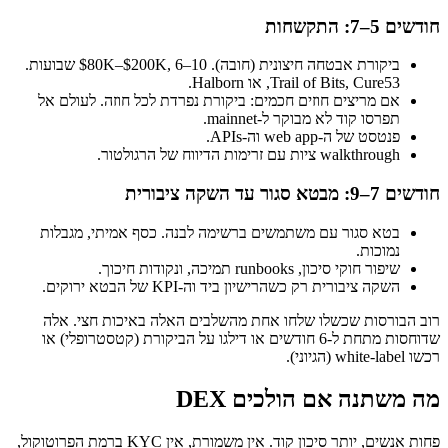
חודשים 5–7: התקשחות
ביקורת אבטחה חיצונית (חובה). $80K–$200K, 6–10 שבועות.
Trail of Bits, Cure53, או Halborn.
אם מריצים חוזים חכמים: ביקורת נפרדת לכל חוזה. לעולם אל
תפרסו קוד לא מבוקר ל-mainnet.
פנטסט של ה-web app וה-APIs.
walkthrough ציות עם זרימות הדיווח של הרגולטור.
חודשים 7–9: מבטא סגור עד השקה ציבורית
בטא סגור עם משתמשים ברשימה לבנה. כסף אמיתי, מגבלות
נמוכות.
שיפור חוקי סיכון, runbooks תמיכה, ונקודות חיכוך.
השקה ציבורית רק כשהרישיון ביד וה-KPI של הבטא ירוקים.
רוב הבורסות שכשלו שלחו אחת מהשלבים האלה באיכות חצי. אלה
שדוחסות מתחת ל-6 חודשים או דילגו על הביקורת (קטסטרופלי) או
רכשו white-label (הגיוני).
מה משתנה אם הולכים DEX
פחות אנשים, יותר סיכון קוד. אין משמורת, אין KYC ברמת הפרוטוקול,