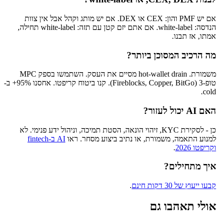
אם יש PMF והון: CEX או DEX. אם יש מותג וקהל אבל אין צוות
הנדסה: white-label. אם אתם יזם קטן עם תזה: white-label תחילה,
אמתו, אז תבנו.
מה הרכיב המסוכן ביותר?
משמורת. hot-wallet drain מסיים את העסק. השתמשו בספק MPC
טופ-3 (Fireblocks, Copper, BitGo). קנו ביטוח קריפטו. אחסנו 95%+ ב-
cold.
האם AI יכול לעזור?
כן - לסקירת KYC, זיהוי הונאה, הסטת תמיכה, וניהול ידע פנימי. לא
למנוע התאמה, משמורת, או נתיב ביצוע מסחר. ראו
AI ב-fintech
וקריפטו 2026
.
איך מתחילים?
קבעו ייעוץ של 30 דקות חינם
.
אולי תאהבו גם