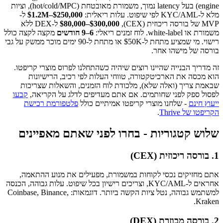
engine) בעל latency נמוך, משמורת מאובטחת (hot/cold/MPC), וציות
מלא ל-KYC/AML לפי שיפוט. עלות ריאלית:
$250,000–$1.2M
ל-
MVP של בורסה ריכוזית (CEX),
$80,000–$300,000
ל-DEX ללא
משמורת או white-label. לוח זמנים ריאלי:
6–9 חודשים
מקצה לקצה כולל
רישוי. מי שמציע מתחת ל-$50K או מתחת ל-90 ימים מוכר ממשק על גבי
בורסה של מישהו אחר.
זה מדריך הבנייה שהיינו רוצים שיהיה כשהתחלנו לפרוס מוצרי קריפטו.
הוא מכסה את הארכיטקטורה, טווחי העלות לפי רכיב, הרישיונות
שבאמת צריך (ואלה שלא), מלכודת לוח הזמנים, והשאלות שצריכות
לפסול ספק לפני שחותמים. אם אתם מעדיפים לדלג על הקריאה,
קבעו
ייעוץ חינם
- שלחנו מוצרי קריפטו אמיתיים כולל
פלטפורמת רכישת
הקריפטו של Thrive
.
שלוש קטגוריות - בחרו לפני שאתם מאפיינים
1. בורסה ריכוזית (CEX)
אתם מחזיקים נכסי לקוחות במשמורת, מפעילים את מנוע ההתאמה,
אחראים ל-KYC/AML, וצריכים רישיון בכל שיפוט. עלות גבוהה, הכנסה
למשתמש גבוהה, נטל ציות הקשה ביותר. דוגמאות: Coinbase, Binance,
Kraken.
2. בורסה מבוזרת (DEX)