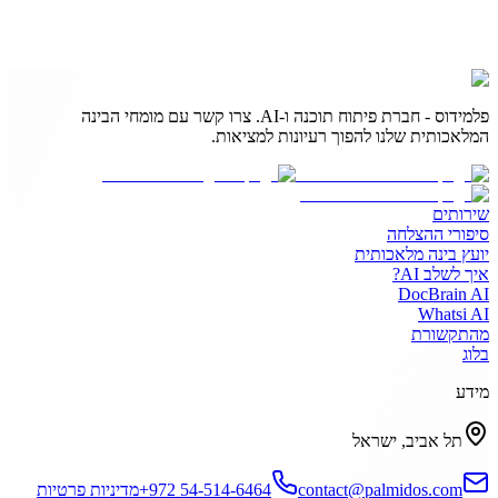
פלמידוס - חברת פיתוח תוכנה ו-AI. צרו קשר עם מומחי הבינה
המלאכותית שלנו להפוך רעיונות למציאות.
שירותים
סיפורי ההצלחה
יועץ בינה מלאכותית
איך לשלב AI?
DocBrain AI
Whatsi AI
מהתקשורת
בלוג
מידע
תל אביב, ישראל
contact@palmidos.com
+972 54-514-6464
מדיניות פרטיות