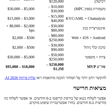
רכישה)
$120,000
$10,000 –
משמורת (ספק MPC)
$5,000 – $30,000
$30,000
$15,000 –
$3,000 – $15,000
KYC/AML + Chainalysis
$40,000
$2,000 – $8,000 +
$30,000 –
אינטגרציית בנק
bps
$80,000
$80,000 –
$500 – $2,000
Web + iOS + Android
$250,000
$30,000 –
סיכון וכלי ניהול
$500 – $2,000
$90,000
$50,000 –
ציות + משפטי
$5,000 – $30,000
$250,000
$250,000 –
סה"כ MVP
$18,000 – $95,000
$1.2M
להקשר רחב יותר על תמחור תוכנה מותאמת ראו
עלות פיתוח AI 2026
.
מציאות הרישוי
אפשר לשלוח בטא של בורסת קריפטו ב-6 חודשים. אי אפשר לשלוח כזו
מורשית
ב-6 חודשים. בחרו אסטרטגיית שיפוט מוקדם.