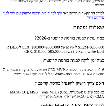
הראשון, מסלול רישוי במקביל, משמורת MPC, השקה בשיפוט יחיד
תחילה.
למודל ההתקשרות הרחב ראו
איך לבחור בית תוכנה
ו-
ייעוץ טכנולוגי לפני
פרויקט גדול
.
שאלות נפוצות
כמה עולה לבנות בורסת קריפטו ב-2026?
$250,000–$1.2M ל-MVP של CEX, $80,000–$300,000 ל-DEX או
white-label. הוצאה חודשית ל-CEX: $18,000–$95,000.
כמה זמן לוקח לבנות בורסת קריפטו?
6–9 חודשים מקצה לקצה ל-CEX MVP מורשה כולל ביקורת ובטא. 4–7
חודשים ל-DEX רציני. White-label יכול לעלות תוך 2–4 חודשים.
האם צריך רישיון להפעיל בורסת קריפטו?
כן, בכל שיפוט משמעותי. MiCA (EU), MSB + state MTLs (US),
FCA (UK), CMA (ישראל), FINMA (שוויץ).
לבנות CEX, DEX, או white-label?