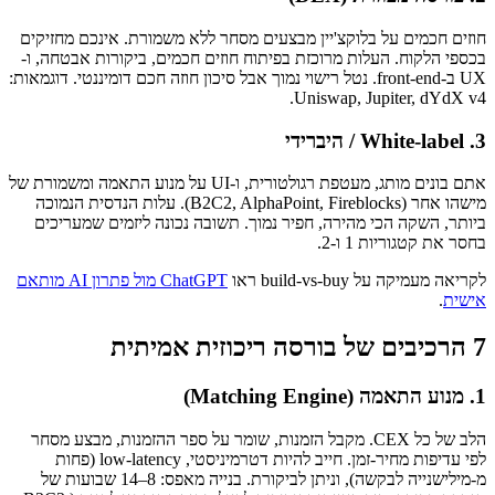
חוזים חכמים על בלוקצ'יין מבצעים מסחר ללא משמורת. אינכם מחזיקים
בכספי הלקוח. העלות מרוכזת בפיתוח חוזים חכמים, ביקורות אבטחה, ו-
UX ב-front-end. נטל רישוי נמוך אבל סיכון חוזה חכם דומיננטי. דוגמאות:
Uniswap, Jupiter, dYdX v4.
3. White-label / היברידי
אתם בונים מותג, מעטפת רגולטורית, ו-UI על מנוע התאמה ומשמורת של
מישהו אחר (B2C2, AlphaPoint, Fireblocks). עלות הנדסית הנמוכה
ביותר, השקה הכי מהירה, חפיר נמוך. תשובה נכונה ליזמים שמעריכים
בחסר את קטגוריות 1 ו-2.
לקריאה מעמיקה על build-vs-buy ראו
ChatGPT מול פתרון AI מותאם
אישית
.
7 הרכיבים של בורסה ריכוזית אמיתית
1. מנוע התאמה (Matching Engine)
הלב של כל CEX. מקבל הזמנות, שומר על ספר ההזמנות, מבצע מסחר
לפי עדיפות מחיר-זמן. חייב להיות דטרמיניסטי, low-latency (פחות
מ-מילישנייה לבקשה), וניתן לביקורת. בנייה מאפס: 8–14 שבועות של