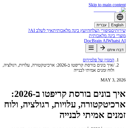
Skip to main content
English
עברית
שירותים
סיפורי הצלחה
יועץ בינה מלאכותית
איך לשלב AI?
מוצרי בינה מלאכותית
DocBrain AI
Whatsi AI
דברו איתנו
המגזין של פלמידוס
/
איך בונים בורסת קריפטו ב-2026: ארכיטקטורה, עלויות, רגולציה,
ולוח זמנים אמיתי לבנייה
MAY 3, 2026
איך בונים בורסת קריפטו ב-2026:
ארכיטקטורה, עלויות, רגולציה, ולוח
זמנים אמיתי לבנייה