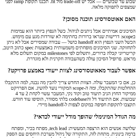
שבוע עד שבועיים — אבל יש trade-off מול fit. תכננו תקופת ramp לפני
שמצפים לתפוקה מלאה.
האם אאוטסורסינג תוכנה מסוכן?
הסיכונים אמיתיים אבל ניתנים לניהול. כשל הנפוץ ביותר הוא עמימות
בscope: דרישות שנראו ברורות בחתימה לא שורדות מגע עם מימוש.
הכשל השני הנפוץ הוא handoff כושל — עבודה שמסירים אבל לא ניתן
לתחזוקה. שני הסיכונים מופחתים משמעותית באמצעות spec כתוב היטב,
קריטריוני קבלה ברורים, ותשלום לפי milestones במקום תשלום מלא
מראש. פרופיל הסיכון עולה כשהעבודה חקרנית ולא מוגדרת.
אפשר לעבור מאאוטסורסינג לצוות ייעודי באמצע פרויקט?
כן, אם כי המעבר עולה. הצוות החדש צריך להבין מה נבנה, למה התקבלו
ההחלטות שהתקבלו, ומה ה-scope המקורי נועד להשיג. אם הפרויקט
ממיקור החוץ הניב תיעוד טוב וקוד נקי, המעבר עשוי לקחת 2 עד 4
שבועות. אם התיעוד דל והcodebase בלתי מסודר, הוסיפו עוד חודש.
תקצבו לתקופת חפיפה במקום לצפות ל-handoff מיידי.
מה הגודל המינימלי שהופך מודל ייעודי לכדאי?
שלושה אנשים הוא הרצפה המעשית: tech lead, מפתח בכיר, ומפתח
ברמה בינונית. מתחת לזה, התקורה של ניהול מערכת היחסים עם הספק