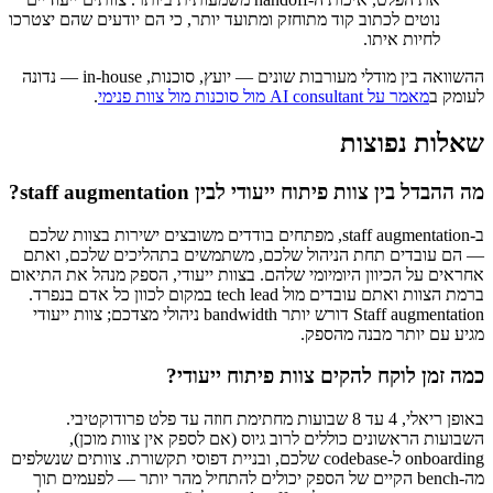
נוטים לכתוב קוד מתוחזק ומתועד יותר, כי הם יודעים שהם יצטרכו
לחיות איתו.
ההשוואה בין מודלי מעורבות שונים — יועץ, סוכנות, in-house — נדונה
לעומק ב
מאמר על AI consultant מול סוכנות מול צוות פנימי
.
שאלות נפוצות
מה ההבדל בין צוות פיתוח ייעודי לבין staff augmentation?
ב-staff augmentation, מפתחים בודדים משובצים ישירות בצוות שלכם
— הם עובדים תחת הניהול שלכם, משתמשים בתהליכים שלכם, ואתם
אחראים על הכיוון היומיומי שלהם. בצוות ייעודי, הספק מנהל את התיאום
ברמת הצוות ואתם עובדים מול tech lead במקום לכוון כל אדם בנפרד.
Staff augmentation דורש יותר bandwidth ניהולי מצדכם; צוות ייעודי
מגיע עם יותר מבנה מהספק.
כמה זמן לוקח להקים צוות פיתוח ייעודי?
באופן ריאלי, 4 עד 8 שבועות מחתימת חוזה עד פלט פרודוקטיבי.
השבועות הראשונים כוללים לרוב גיוס (אם לספק אין צוות מוכן),
onboarding ל-codebase שלכם, ובניית דפוסי תקשורת. צוותים שנשלפים
מה-bench הקיים של הספק יכולים להתחיל מהר יותר — לפעמים תוך