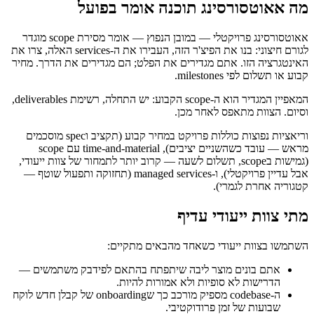
מה אאוטסורסינג תוכנה אומר בפועל
אאוטסורסינג פרויקטלי — במובן הנפוץ — אומר מסירת scope מוגדר
לגורם חיצוני: בנו את הפיצ'ר הזה, העבירו את ה-services האלה, צרו את
האינטגרציה הזו. אתם מגדירים את הפלט; הם מגדירים את הדרך. מחיר
קבוע או תשלום לפי milestones.
המאפיין המגדיר הוא ה-scope הקבוע: יש התחלה, רשימת deliverables,
וסיום. הצוות מתאפס לאחר מכן.
וריאציות נפוצות כוללות פרויקט במחיר קבוע (תקציב וspec מוסכמים
מראש — עובד כשהשניים יציבים), time-and-material עם scope
(גמישות בscope, תשלום לשעה — קרוב יותר לתמחור של צוות ייעודי,
אבל עדיין פרויקטלי), ו-managed services (תחזוקה ותפעול שוטף —
קטגוריה אחרת לגמרי).
מתי צוות ייעודי עדיף
השתמשו בצוות ייעודי כשאחד מהבאים מתקיים:
אתם בונים מוצר ליבה שיתפתח בהתאם לפידבק משתמשים —
הדרישות לא סופיות ולא אמורות להיות.
ה-codebase מספיק מורכב כך שonboarding של קבלן חדש לוקח
שבועות של זמן פרודוקטיבי.