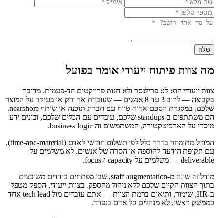
שלח
מה צוות פיתוח ייעודי אומר בפועל
צוות ייעודי הוא לא פרילנסר ולא חנות פרויקטים חד-פעמית. מדובר
בקבוצה — לרוב 3 עד 8 אנשים — שעובדת אך ורק או בעיקר על המוצר
שלכם, במסגרת הסכם ארוך-טווח עם חברת תוכנה או שותף nearshore.
הם משתתפים ב-standups שלכם, עובדים עם הכלים שלכם, ובונים ידע
מוסדי על הארכיטקטורה, המשתמשים וה-business logic.
המודל מתומחר בדרך כלל לפי תשלום חודשי לאדם (time-and-material),
עם תקופת הודעה להוספה או הסרה של אנשים. לא משלמים על
deliverable — משלמים על capacity ו-focus.
מודל זה שונה מ-staff augmentation, שבו מפתחים בודדים משובצים
בתוך הצוות הקיים שלכם ללא ניהול מהספק. בצוות ייעודי, הספק מטפל
ב-HR, שימור, ותיאום ברמת הצוות — אתם עובדים מול tech lead אחד
כממשק ראשי, לא מנהלים כל אדם בנפרד.