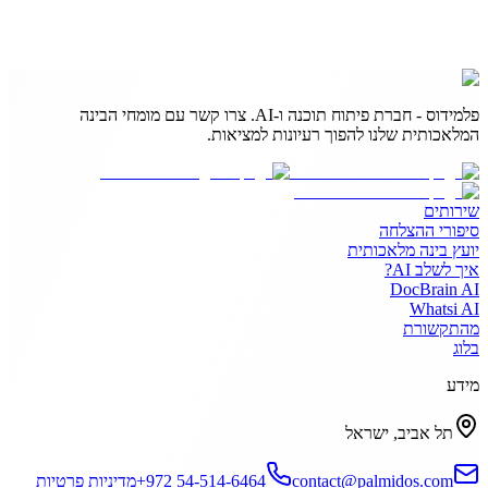
פלמידוס - חברת פיתוח תוכנה ו-AI. צרו קשר עם מומחי הבינה
המלאכותית שלנו להפוך רעיונות למציאות.
שירותים
סיפורי ההצלחה
יועץ בינה מלאכותית
איך לשלב AI?
DocBrain AI
Whatsi AI
מהתקשורת
בלוג
מידע
תל אביב, ישראל
contact@palmidos.com
+972 54-514-6464
מדיניות פרטיות