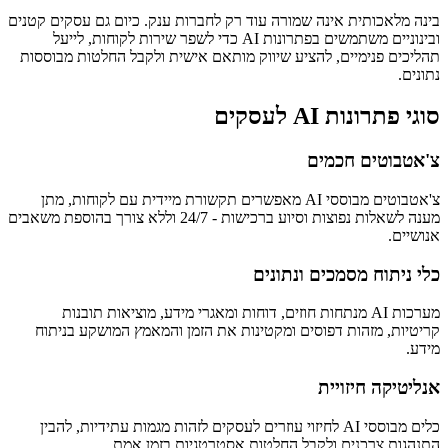
בינה מלאכותית אינה שמורה עוד רק לחברות ענק. כיום גם עסקים קטנים
ובינוניים משתמשים בפתרונות AI כדי לשפר שירות לקוחות, לייעל
תהליכים פנימיים, להציע שיווק מותאם אישית ולקבל החלטות מבוססות
נתונים.
סוגי פתרונות AI לעסקים
צ'אטבוטים חכמים
צ'אטבוטים מבוססי AI מאפשרים תקשורת מיידית עם לקוחות, מתן
מענה לשאלות נפוצות וסיוע ברכישות - 24/7 וללא צורך בהוספת משאבים
אנושיים.
כלי ניתוח מסמכים ונתונים
מערכות AI מנתחות חוזים, דוחות ומאגרי מידע, מוציאות תובנות
קריטיות, מזהות דפוסים ומקטינות את הזמן והמאמץ המושקע בניתוח
מידע.
אנליטיקה חיזויית
כלים מבוססי AI לחיזוי עוזרים לעסקים לזהות מגמות עתידיות, להבין
התנהגות צרכנים ולקבל החלטות אסטרטגיות בזמן אמת.