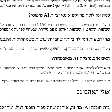
לא בהכרח. הסכמי API ארגוניים כוללים בדרך כלל תנאי ע
עצמאית (Llama 3, Mistral), Azure OpenAI עם מגורי נתונים אירופאיים, או רמת הארגון של Anthropic. הבחירה הנכונה תלויה בדרישות הציות שלך.
כמה זמן לוקח פרויקט אינטגרציית AI טיפוסי?
שבועות. הוסף 2–4 שבועות לארגונים עם סקירת אבטחה קפדנית או מערכות מורשת מורכבות.
מהי הטעות הגדולה ביותר שחברות עושות כשמתחילות אינטגרציי
ניסיון לעשות יותר מדי בפרויקט הראשון. השנייה בגודלה: התחלה עם AI לפני שתהליך העבודה הבסיסי מתועד. אינך יכול לאוטומט או לשלב משהו שלא נעשה בצורה עקבית. הגדר את תהליך העבודה, כתוב אותו, ואז שלב.
האם אינטגרציית AI מאובטחת?
עם כל שותף לפני שנכתבת שורת קוד ראשונה.
מוכן למפות איפה AI יכול להיות בעל ההשפעה הגדולה ביותר בעסק שלך?
ק
אולי תאהבו גם
בית תוכנה AI: מה זה, איך זה שונה מבית תוכנה רגיל, ומתי לבחור אחד (2026)