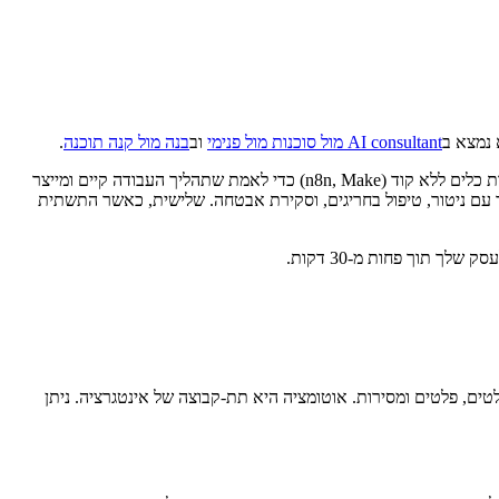
AI consultant מול סוכנות מול פנימי
וב
בנה מול קנה תוכנה
.
עבור רוב העסקים הקטנים והבינוניים הישראליים וחברות שלב-הצמיחה, גישה בת שלושה שלבים עובדת היטב. ראשית, הפעל הוכחת היתכנות באמצעות כלים ללא קוד (n8n, Make) כדי לאמת שתהליך העבודה קיים ומייצר
 עם ניטור, טיפול בחריגים, וסקירת אבטחה. שלישית, כאשר התשתית
וטומציה מבטלת שלב ידני; אינטגרציה פירושה ש-AI הוא כעת חלק ממערכת עם קלטים, פלטים ומסירות. אוטומציה היא תת-קבוצה של אינטגרציה. ניתן