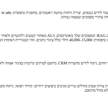
צ'אטבוט שעונה מהנתונים האמיתיים שלך — לא תגובות גנריות. משתמ