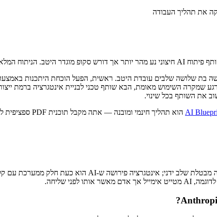
הניתוח המלא נמצא ב
גע שמקרה השימוש מאומת, הבא שותף טכני לבניית אינטגרציה ברמת ייצור
ב את השותף בכל שינוי.
הוא תהליך חינמי ומובנה — אתה מקבל תוכנית PDF ספציפית לעסק שלך תוך פחות מ-30 דקות.
הם משמשים לעיתים קרובות לסירוגין, אך ישנה הבחנה שימושית: א