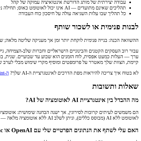
עבודה יצירתית של מותג הדורשת אינטואיציה עמוקה של קהל
תהליכים שאינם מתועדים — AI אינו יכול לאוטומט כאוס; תחילה נקה את תהליך העבודה
כל תהליך שבו עלות השגיאה עולה על חיסכון כוח העבודה
לבנות פנימית או לשכור שותף
ההשוואה הכנה: בנייה פנימית לוקחת יותר זמן אך מעניקה שליטה מלאה; שותף פיתוח AI חיצוני נע מהר יותר אך דורש סקופ מוגדר היטב. 
ערך — העלות כמעט אפסית, לוח הזמנים הוא שבוע עד שבועיים. שנית, בר
קיימת, הצוות שלך מאטרר על פרומפטים ומוסיף מקרי שימוש מבלי לערב שו
לא בטוח איך צריכה להיראות מפת הדרכים לאינטגרציית ה-AI שלך?
ה-AI Blueprint
שאלות ותשובות
מה ההבדל בין אינטגרציית AI לאוטומציה של AI?
לאוטומט ללא AI (מבוסס כללים), וניתן לשלב AI ללא אוטומציה מלאה — לדוגמה, AI מטייט אימייל אך אדם מאשר אותו לפני שליחה.
האם עלי לשתף את הנתונים הפרטיים שלי עם OpenAI או Anthropic?