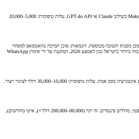
החלפת משימה ידנית חוזרת: ניתוב כרטיסי תמיכה, חילוץ נתונים מחוזים, כישור לידים נכנסים, יצירת דוחות טיוטה ראשוניים. מחסנית טיפוסית: n8n או Make בשילוב Claude או GPT-4o API. עלות טיפוסית: 5,000–20,000
ש ב-RAG: המסמכים שלך מאונדקסים, ה-AI מאחזר קטעים רלוונטיים ולאחר מכן מסנתז תשובה מבוססת. דוגמאות: סוכן תמיכה בוואטסאפ למסחר
אלקטרוני, מאגר ידע פנימי לצוות תפעול, בוט קבלה למשרד עורכי דין. עלות טיפוסית: 15,000–40,000 דולר כולל צינור נתונים. זוהי קטגוריית האימוץ הגבוה ביותר בישראל נכון לאמצע 2026, המונעת על ידי אימוץ WhatsApp
חילוץ, סיווג, או סיכום מידע בקנה מידה — ניתוח תגובות NPS, חילוץ סעיפי חוזים, ניקוד לידים מהערות CRM. מיושם לעיתים קרובות כצינור אצווה ולא אינטגרציה בזמן אמת. עלות טיפוסית: 10,000–30,000 דולר לצינור ייצור.
אימון מודל על הנתונים הקנייניים שלך לשיפור דיוק בתחום. שימושי לתעשיות צרות שבהן מודלים גנריים מניבים ביצועים ירודים: קידוד רפואי, ניתוח משפטי, מודלים פיננסיים. זה יקר (80,000–200,000 דולר+), איטי (חודשים),