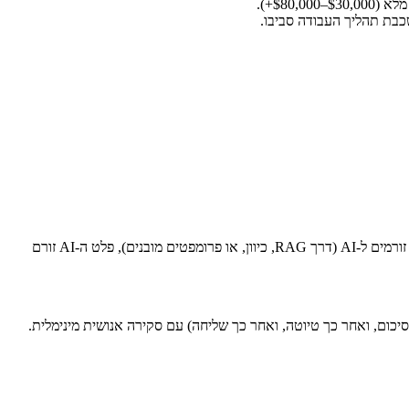
מנהלים רבים מתארים אינטגרציית AI כ“הוספת ChatGPT לאתר שלנו”. זו נקודת התחלה, לא אסטרטגיה. אינטגרציה אמיתית פירושה שהנתונים שלך זורמים ל-AI (דרך RAG, כיוון, או פרומפטים מובנים), פלט ה-AI זורם
 כך סיכום, ואחר כך טיוטה, ואחר כך שליחה) עם סקירה אנושית מינימלית.