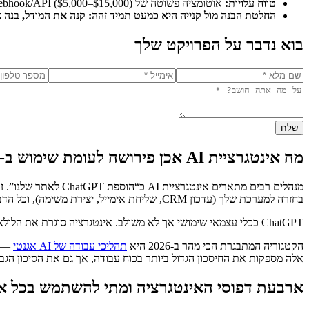
טווח עלויות:
אוטומציה פשוטה של webhook/API ($5,000–$15,000), סוכן RAG knowledge-base ($15,000–$40,000), תהליך עבודה אגנטי מלא ($30,000–$80,000+).
החלטת הבנה מול קנייה היא כמעט תמיד זהה: קנה את המודל, בנה 
בוא נדבר על הפרויקט שלך
שלח
מה אינטגרציית AI אכן פירושה לעומת שימוש ב-ChatGPT
בחזרה למערכת שלך (עדכון CRM, שליחת אימייל, יצירת משימה), וכל הדבר פועל ללא התערבות ידנית.
ChatGPT ככלי עצמאי שימושי אך לא משולב. אינטגרציה סוגרת את הלולאה: קלט, לאחר מכן AI, לאחר מכן פעולה, לאחר מכן תיעוד.
הקטגוריה המתבגרת הכי מהר ב-2026 היא
תהליכי עבודה של AI אגנטי
אלה מספקות את החיסכון הגדול ביותר בכוח עבודה, אך גם את הסיכון הגבו
ארבעת דפוסי האינטגרציה ומתי להשתמש בכל א