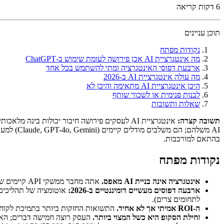
6
דקות קריאה
תוכן עניינים
נקודות מפתח
מה אינטגרציית AI אכן פירושה לעומת שימוש ב-ChatGPT
ארבעת דפוסי האינטגרציה ומתי להשתמש בכל אחד
מה עולה אינטגרציית AI ב-2026
היכן אינטגרציית AI מתאימה והיכן לא
לבנות פנימית או לשכור שותף
שאלות ותשובות
תשובה קצרה:
בהתאם למורכבות.
נקודות מפתח
אינטגרציה אינה בניית AI מאפס.
אתה מחבר ממשקי API קיימים של AI למערכת שלך — המודל מושכר, הערך הוא בתהליך העבודה.
ארבעה דפוסים מעשיים דומיננטיים ב-2026:
לתחומים צרים).
ה-ROI אמיתי אך לא אחיד.
התשואות החזקות ביותר בתמיכת לקוחות
זחילת הסקופ היא כשל המצוי ביותר.
העסק רוצה חמישה דברים; האינ