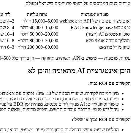
טווחים כנים המבוססים על דפוסי פרויקטים בישראל ובעולם:
סוג האינטגרציה
טווח עלויות
לוח זמ
אוטומציה פשוטה של API או webhook
5,000–15,000 דולר
2–4 שבועות
צ'אטבוט RAG knowledge-base
15,000–40,000 דולר
4–8 שבועות
סוכן וואטסאפ AI (ייצור)
20,000–50,000 דולר
4–10 שבועות
תהליך עבודה אגנטי מלא
30,000–80,000 דולר+
8–16 שבועות
כיוון מודל מותאם
80,000–200,000 דולר+
3–6 חודשים
עלויות שוטפות — שימוש ב-API, תשתית, תחזוקה — הן בדרך כלל 500–3,000 דולר לחודש בהתאם לנפח ובחירת המודל. ראה פירוט מלא ב
היכן אינטגרציית AI מתאימה והיכן לא
הקשרים עם ROI גבוה:
מיון תמיכת לקוחות: שיעורי הסטה של 40–70% נפוצים עם צ'אטבוטים ממוקדים היטב
עיבוד מסמכים: חוזים, חשבוניות, מסמכי ציות המחולצים במהירות פי 10 מסקירה ידנית
כישור וסיווג לידים: AI מנקד לידים נכנסים, מפחית זמן BDR על פנייה קרה
ניהול ידע פנימי: הדרכת עובדים חדשים, חיפוש מדיניות, שאלות תפע
הקשרים עם ROI נמוך או שלילי:
החלפת שיפוט אנושי בהחלטות סיכון גבוה (ייעוץ משפטי, רפואי, פיננ