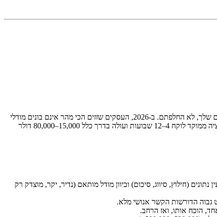
אינטגרציית AI לעסקים פירושה חיבור יכולות בינה מלאכותית — אוטומציה, מודלי שפה, ראיית מחשב, קול — לתהליכי העבודה הקיימים שלך, לא החלפתם. ב-2026, העסקים שזזים הכי מהר אינם בונים מודלי
AI משלהם; הם משלבים מודלים קיימים (Claude, GPT-4o, Gemini) למערכת ה-CRM, תמיכת הלקוחות או מחסנית הפעילות שלהם. פרויקט אינטגרציה ממוקד לוקח 4–12 שבועות ועולה בדרך כלל 15,000–80,000 דולר
תונים שלך), מודיעין נתונים (חילוץ, סיווג, סיכום) וכיוון מודל מותאם (נדיר, יקר, מוצדק רק
 גבוה הדורשות הקשר אנושי מלא.
, הוכח אותו, ואז הרחב.