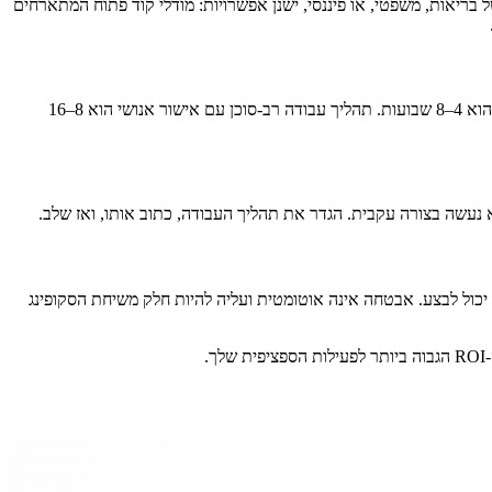
קשרים של בריאות, משפטי, או פיננסי, ישנן אפשרויות: מודלי קוד פתוח המתארחים
תהליך עבודה פשוט — webhook בתוספת LLM בתוספת כתיבה חזרה ל-CRM — לוקח 2–4 שבועות מסקופינג לייצור. צ'אטבוט RAG עם מאגר ידע הוא 4–8 שבועות. תהליך עבודה רב-סוכן עם אישור אנושי הוא 8–16
היא יכולה להיות, אך אבטחה דורשת מאמץ מכוון: קריאות API מוצפנות, ללא PII בפרומפטים, סינון פלט, רישום ביקורת ובקרות גישה לפעולות שה-AI יכול לבצע. אבטחה אינה אוטומטית ועליה להיות חלק משיחת הסקופינג
.