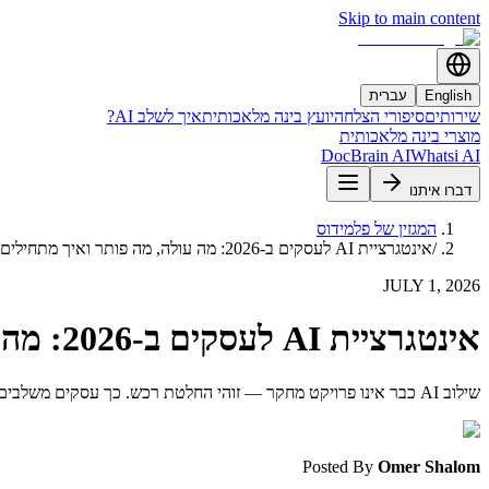
Skip to main content
English
עברית
שירותים
סיפורי הצלחה
יועץ בינה מלאכותית
איך לשלב AI?
מוצרי בינה מלאכותית
DocBrain AI
Whatsi AI
דברו איתנו
המגזין של פלמידוס
/
אינטגרציית AI לעסקים ב-2026: מה עולה, מה פותר ואיך מתחילים
JULY 1, 2026
אינטגרציית AI לעסקים ב-2026: מה עולה, מה פותר ואיך מתחילים
שילוב AI כבר אינו פרויקט מחקר — זוהי החלטת רכש. כך עסקים משלבים AI בתהליכי עבודה אמיתיים ב-2026, מה עולים הדפוסים הנפוצים ואיך מחליטים מאיפה להתחיל.
Posted By
Omer Shalom