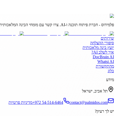
פלמידוס - חברת פיתוח תוכנה ו-AI. צרו קשר עם מומחי הבינה המלאכותית שלנו להפוך רעיונות למציאות.
שירותים
סיפורי ההצלחה
יועץ בינה מלאכותית
איך לשלב AI?
DocBrain AI
Whatsi AI
מהתקשורת
בלוג
מידע
תל אביב, ישראל
contact@palmidos.com
+972 54-514-6464
מדיניות פרטיות
יש לך רעיון?