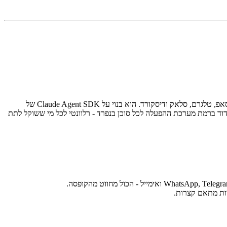
Nanoclaw הוא סוכן AI אישי בקוד פתוח ברישיון MIT, שמריץ כל סוכן בקונטיינר Docker משלו ומתחבר לאפליקציות מסרים כמו וואטסאפ, טלגרם, סלאק ודיסקורד. הוא בנוי על Claude Agent SDK של
קוד פתוח בפברואר 2026. הבחירה העיצובית שמגדירה אותו היא בידוד ברמת מערכת ההפעלה לכל סוכן בנפרד - רלוונטי לכל מי ששוקל לתת