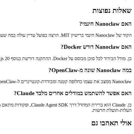
שאלות נפוצות
האם Nanoclaw חינמי?
הקוד של Nanoclaw חינמי ברישיון MIT. הרצה בפועל עדיין עולה כמה שעולה ה-API של המודל הבסיסי - כברירת מחדל מפתח Claude API או מנוי ב-Anthropic.
האם Nanoclaw דורש Docker?
כן. מודל הבידוד לכל סוכן מבוסס על Docker. ההתקנה דורשת בנוסף Node.js 20+ ו-pnpm 10+ על macOS, Linux או Windows (דרך WSL2).
במה Nanoclaw שונה מ-OpenClaw?
Nanoclaw ממצב את עצמו כחלופה קטנה ומבודדת-קונטיינרים ל-OpenClaw. הקוד קטן בכוונה, וכל סוכן רץ ב-sandbox של Docker משלו במקום להסתמך על בדיקות הרשאה ברמת האפליקציה.
האם אפשר להשתמש במודלים אחרים מלבד Claude?
כן. Claude הוא ברירת המחדל דרך Claude Agent SDK, ופקודות מתאם מוסיפות OpenAI, OpenRouter, Google, DeepSeek או Ollama מקומי.
העלות-תועלת חדשות.
אולי תאהבו גם