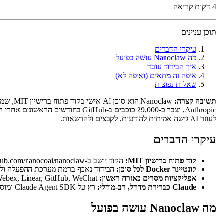
4
דקות קריאה
תוכן עניינים
עיקרי הדברים
מה Nanoclaw עושה בפועל
איך הבידוד עובד
איפה זה מתאים (ואיפה לא)
שאלות נפוצות
תשובה קצרה:
לעוזר AI גישה אמיתית להודעות, לקבצים ולהרשאות.
עיקרי הדברים
קוד פתוח ברישיון MIT:
הקוד יושב ב-github.com/nanocoai/nanoclaw וחופשי לבדיקה, ל-fork או להרצה עצמית.
קונטיינר Docker לכל סוכן:
הבידוד נאכף ברמת מערכת ההפעלה ולא
אפליקציות מסרים כאזרח ראשון:
WhatsApp, Telegram, Discord, Slack, Microsoft Teams, iMessage, Matrix, Google Chat, Webex, Linear, GitHub, WeChat ואימייל - הכול מחווט מהקופסה.
Claude כברירת מחדל, רב-מודלי:
רץ על Claude Agent SDK ומוסיף OpenAI, OpenRouter, Google, DeepSeek או Ollama מקומי דרך פקודות מתאם קצרות.
מה Nanoclaw עושה בפועל