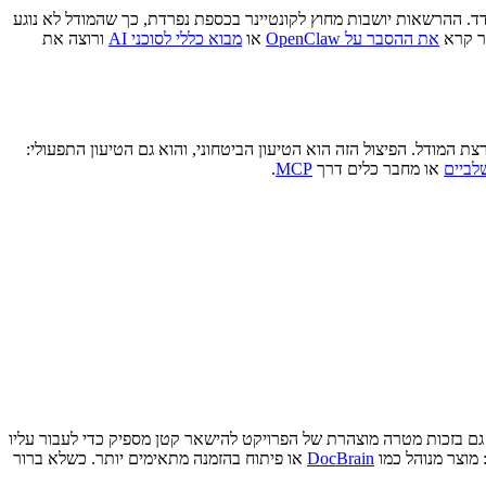
ב הודעות מאפליקציות הצ׳אט דרך תהליך Node.js יחיד אל מסדי נתונים לכל סשן, ואז מפעיל כל ריצת סוכן בתוך קונטיינר Docker מבודד. ההרשאות יושבות מחוץ לקונטיינר בכספת נפרדת, כך שהמודל לא נוגע
את ההסבר על OpenClaw
או
מבוא כללי לסוכני AI
ורוצה את
 המודל. הפיצול הזה הוא הטיעון הביטחוני, והוא גם הטיעון התפעולי:
לביים
או מחבר כלים דרך
MCP
.
אמינה להרצה עצמית, גם בזכות מטרה מוצהרת של הפרויקט להישאר קטן מספיק כדי לעבור עליו
מוצר מנוהל כמו
DocBrain
או פיתוח בהזמנה מתאימים יותר. כשלא ברור