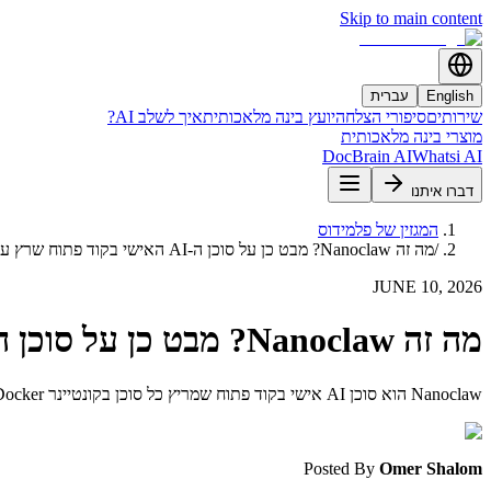
Skip to main content
English
עברית
שירותים
סיפורי הצלחה
יועץ בינה מלאכותית
איך לשלב AI?
מוצרי בינה מלאכותית
DocBrain AI
Whatsi AI
דברו איתנו
המגזין של פלמידוס
/
מה זה Nanoclaw? מבט כן על סוכן ה-AI האישי בקוד פתוח שרץ על Claude Agent SDK
JUNE 10, 2026
מה זה Nanoclaw? מבט כן על סוכן ה-AI האישי בקוד פתוח שרץ על Claude Agent SDK
Nanoclaw הוא סוכן AI אישי בקוד פתוח שמריץ כל סוכן בקונטיינר Docker משלו ומתחבר לוואטסאפ, טלגרם, סלאק ועוד אפליקציות מסרים. נסביר מה זה בדיוק ואיפה זה מתאים.
Posted By
Omer Shalom