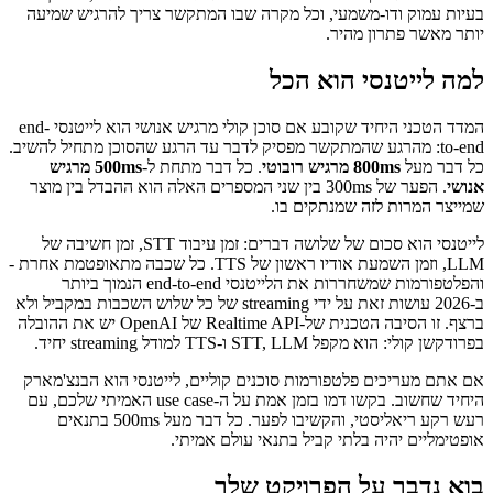
בעיות עמוק ודו-משמעי, וכל מקרה שבו המתקשר צריך להרגיש שמיעה
יותר מאשר פתרון מהיר.
למה לייטנסי הוא הכל
המדד הטכני היחיד שקובע אם סוכן קולי מרגיש אנושי הוא לייטנסי end-
to-end: מהרגע שהמתקשר מפסיק לדבר עד הרגע שהסוכן מתחיל להשיב.
כל דבר מעל
800ms מרגיש רובוטי
. כל דבר מתחת ל-
500ms מרגיש
אנושי
. הפער של 300ms בין שני המספרים האלה הוא ההבדל בין מוצר
שמייצר המרות לזה שמנתקים בו.
לייטנסי הוא סכום של שלושה דברים: זמן עיבוד STT, זמן חשיבה של
LLM, וזמן השמעת אודיו ראשון של TTS. כל שכבה מתאופטמת אחרת -
והפלטפורמות שמשחררות את הלייטנסי end-to-end הנמוך ביותר
ב-2026 עושות זאת על ידי streaming של כל שלוש השכבות במקביל ולא
ברצף. זו הסיבה הטכנית של-Realtime API של OpenAI יש את ההובלה
בפרודקשן קולי: הוא מקפל STT, LLM ו-TTS למודל streaming יחיד.
אם אתם מעריכים פלטפורמות סוכנים קוליים, לייטנסי הוא הבנצ'מארק
היחיד שחשוב. בקשו דמו בזמן אמת על ה-use case האמיתי שלכם, עם
רעש רקע ריאליסטי, והקשיבו לפער. כל דבר מעל 500ms בתנאים
אופטימליים יהיה בלתי קביל בתנאי עולם אמיתי.
בוא נדבר על הפרויקט שלך