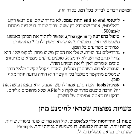
חמישה דברים לבדוק בכל דמו, בסדר הזה.
לייטנסי end-to-end תחת עומס.
לא בחדר שקט. עם רעש רקע
ריאליסטי, אחרי שהמודל רץ שעה. צריך לנחות בעקביות מתחת
ל-500ms.
טיפול בהפרעה ("barge-in").
אפשר לחתוך את הסוכן באמצע
משפט שיתאים בטבעיות? או שהוא ימשיך לדבר? מתקשרים
אמיתיים מפריעים כל הזמן.
גרדריילים נגד הזיות.
שאלו את הסוכן משהו מחוץ לסקופ שלו. הוא
צריך לנתב מחדש, לא להמציא. סוכנים גרועים ממציאים מדיניות;
טובים אומרים "אין לי את המידע הזה".
העברה לאדם.
כשהסוכן מסלים, האדם מקבל הקשר מלא? סוכן
שמסלים מתקשר מבולבל בלי הקשר הוא חוויה גרועה יותר מאף
סוכן.
אמינות tools.
אם הסוכן אמור לחפש הזמנה, הוא באמת עושה את
זה? הרבה סוכנים מתחזים לקרוא ל-APIs שלא מחווטים אליהם.
בדקו עם דאטה אמיתית של חשבון.
טעויות נפוצות שכדאי להימנע מהן
טעות 1: התייחסות אליו כצ'אטבוט.
קול הוא מדיום שונה ביסודו. שיחות
קצרות יותר, הפרעות קבועות, דו-משמעיות גבוהה יותר. Prompts
שעובדים בצ'אט נכשלים בקול.