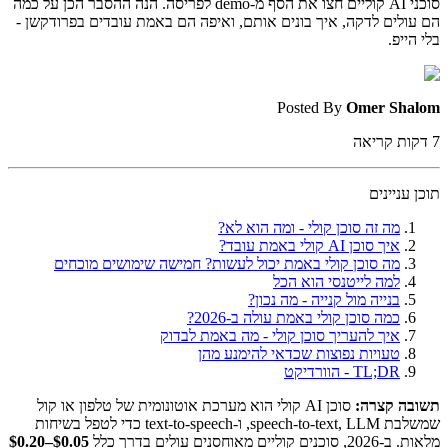
סוכני AI קוליים חצו את הסף מ-demo לפריסה. הנה ההסבר הכן על כמה
הם עולים לדקה, איך בונים אותם, ואיפה הם באמת עובדים בפרודקשן -
בלי הייפ.
Posted By
Omer Shalom
7
דקות קריאה
תוכן עניינים
מה זה סוכן קולי - ומה הוא לא?
איך סוכן AI קולי באמת עובד?
מה סוכן קולי באמת יכול לעשות? חמישה שימושים מוכחים
למה לייטנסי הוא הכל
בנייה מול קנייה - מה נכון?
כמה סוכן קולי באמת עולה ב-2026?
איך להעריך סוכן קולי - מה באמת לבדוק
טעויות נפוצות שכדאי להימנע מהן
TL;DR - הוורדיקט
תשובה קצרה:
סוכן AI קולי הוא מערכת אוטונומית של טלפון או קול
שמשלבת speech-to-text, LLM, ו-text-to-speech כדי לטפל בשיחות
מלאות. ב-2026, סוכנים קוליים מאוחסנים עולים בדרך כלל
$0.05–$0.20