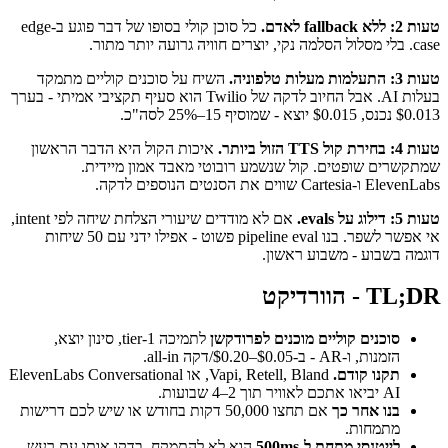
טעות 2: ללא fallback לאדם.
כל סוכן קולי בסופו של דבר פוגע ב-edge
case. בלי מסלול הסלמה נקי, יוצרים חוויה גרועה יותר מתור.
טעות 3: התעלמות מעלות טלפוניה.
השיח על סוכנים קוליים מתמקד
בעלות AI. אבל החיוב לדקה של Twilio הוא סעיף תקציבי אמיתי - בערך
$0.013 נכנס, $0.015 יוצא - שמוסיף 15–25% לסה"כ.
טעות 4: בחירת קול TTS הזול ביותר.
איכות הקול היא הדבר הראשון
שמתקשרים שופטים. קול שנשמע רובוטי מאבד אמון מיידית.
ElevenLabs ו-Cartesia שווים את הסנטים הנוספים לדקה.
טעות 5: דילוג על evals.
אם לא מודדים שיעורי הצלחת שיחה לפי intent,
אי אפשר לשפר. בנו pipeline eval פשוט - אפילו ידני עם 50 שיחות
דוגמה בשבוע - משבוע ראשון.
TL;DR - הוורדיקט
סוכנים קוליים מוכנים לפרודקשן
לתמיכה tier-1, סינון יוצא,
הזמנות, ו-AR - ב-$0.05–$0.20/דקה all-in.
תקנו קודם.
Vapi, Retell, Bland, או ElevenLabs Conversational
AI יביאו אתכם לאוויר תוך 2–4 שבועות.
בנו אחר כך
אם תחצו 50,000 דקות בחודש או שיש לכם דרישות
מתמחות.
לייטנסי מתחת ל-500ms
הוא לא להתמקח. בדקו אותו עם רעש