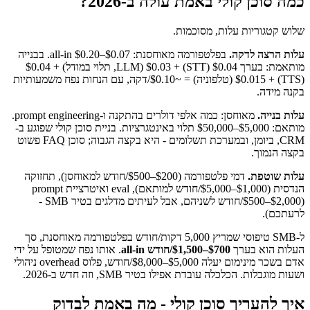
כמה סוכן קולי באמת עולה ב-2026?
שלוש קטגוריות עלות, מסוכמות.
עלות הרצה לדקה.
בפלטפורמה מאוחסנת: $0.07–$0.20 all-in. בבנייה
מותאמת: בערך $0.04 (STT) + $0.03 (LLM, תלוי במודל) + $0.04
(TTS) + $0.015 (טלפוניה) = ~$0.10/דקה, עם הנחות נפח משמעותיות
בקנה מידה.
עלות בנייה.
מאוחסן: כמה אלפי דולרים בהתקנה ו-prompt engineering.
מותאם: $5,000–$50,000 תלוי באינטגרציות. בניית סוכן קולי שפוגע ב-
CRM, ביומן, ובמערכת תשלומים - היא בקצה הגבוה; סוכן FAQ פשוט
בקצה הנמוך.
עלות שוטפת.
דמי פלטפורמה ($200–$500/חודש למאוחסן), תחזוקה
הנדסית ($1,000–$5,000/חודש למותאם), eval ואיטרציית prompt
($500–$2,000/חודש לשניהם, אבל לעיתים מדלגים בטיר SMB -
לרעתכם).
ל-SMB טיפוסי שמריץ 5,000 דקות/חודש בפלטפורמה מאוחסנת, סך
העלות הוא בערך
$700–$1,500/חודש all-in
. אותו נפח שמטופל על ידי
אדם בשכר מינימום יעלה $5,000–$8,000/חודש, פלוס overhead ניהולי
ושעות מוגבלות. הכלכלה עובדת אפילו בטיר SMB, וזה חדש ב-2026.
איך להעריך סוכן קולי - מה באמת לבדוק