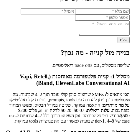
שלח
בנייה מול קנייה - מה נכון?
שלושה מסלולים, עם trade-offs ריאליסטיים.
מסלול 1: קניית פלטפורמה מאוחסנת (Vapi, Retell,
Bland, ElevenLabs Conversational AI)
הכי מתאים ל:
SMBs שרוצים סוכן קולי עובד תוך 2–4 שבועות.
מה
מקבלים:
סוכן ניתן להגדרה עם prompts, tools, בחירת קול ואנליטיקס.
על מה מוותרים:
התאמה עמוקה, שליטה במודל הבסיס, ומנופי תמחור
בנפח גבוה.
עלות ריאלית:
$0.07–$0.20 לדקה all-in, פלוס $200–
$500/חודש דמי פלטפורמה.
זמן השקה:
בדרך כלל 2–4 שבועות ל-use
case של tier-1, 4–8 שבועות למשהו עם אינטגרציות tools עמוקות.