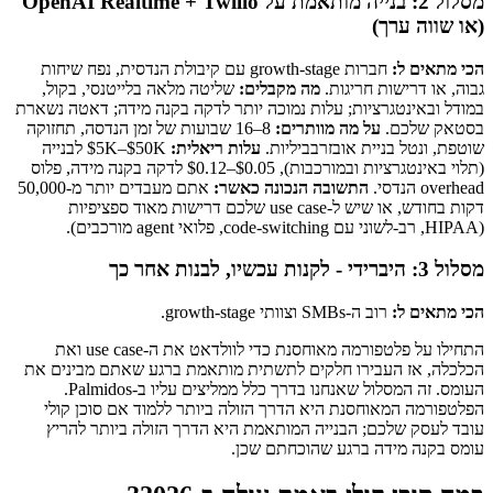
מסלול 2: בנייה מותאמת על OpenAI Realtime + Twilio
(או שווה ערך)
הכי מתאים ל:
חברות growth-stage עם קיבולת הנדסית, נפח שיחות
גבוה, או דרישות חריגות.
מה מקבלים:
שליטה מלאה בלייטנסי, בקול,
במודל ובאינטגרציות; עלות נמוכה יותר לדקה בקנה מידה; דאטה נשארת
בסטאק שלכם.
על מה מוותרים:
8–16 שבועות של זמן הנדסה, תחזוקה
שוטפת, ונטל בניית אובזרבביליות.
עלות ריאלית:
$5K–$50K לבנייה
(תלוי באינטגרציות ובמורכבות), $0.05–$0.12 לדקה בקנה מידה, פלוס
overhead הנדסי.
התשובה הנכונה כאשר:
אתם מעבדים יותר מ-50,000
דקות בחודש, או שיש ל-use case שלכם דרישות מאוד ספציפיות
(HIPAA, רב-לשוני עם code-switching, פלואי agent מורכבים).
מסלול 3: היברידי - לקנות עכשיו, לבנות אחר כך
הכי מתאים ל:
רוב ה-SMBs וצוותי growth-stage.
התחילו על פלטפורמה מאוחסנת כדי לוולדאט את ה-use case ואת
הכלכלה, אז העבירו חלקים לתשתית מותאמת ברגע שאתם מבינים את
העומס. זה המסלול שאנחנו בדרך כלל ממליצים עליו ב-Palmidos.
הפלטפורמה המאוחסנת היא הדרך הזולה ביותר ללמוד אם סוכן קולי
עובד לעסק שלכם; הבנייה המותאמת היא הדרך הזולה ביותר להריץ
עומס בקנה מידה ברגע שהוכחתם שכן.