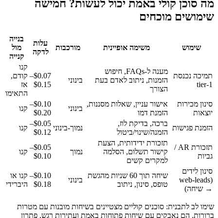
מה סוכן קולי באמת יכול לעשות? חמישה
שימושים מוכחים
בנייה
עלות
שימוש
משימה אופיינית
מורכבות
מול
לדקה
קנייה
קנו
מענה ל-FAQs, חיפוש
תמיכה נכנסת
$0.07–
קודם,
הזמנות, ניתוב לאדם בעת
בינוני
tier-1
$0.15
אז
הצורך
התאימו
סינון מכירות
אישור עניין, שאלות מסננות,
$0.10–
בינוני
קנו
יוצאות
הזמנת דמו
$0.20
ברכה, בדיקת לוז,
$0.05–
הזמנת פגישות
נמוך-בינוני
קנו
הזמנה/שינוי/ביטול
$0.12
תזכורת ידידותית, הצעת
תזכורת AR /
$0.05–
קישור תשלום, הסלמה
נמוך
קנו
גביות
$0.10
למקרים קשים
סינון לידים
שיחה תוך 60 שניות מהגשת
$0.10–
קנו או
(web-leads
בינוני
טופס, סינון, ניתוב
$0.18
היברידי
→ שיחה)
שימו לב לתבנית: סוכנים קוליים מצטיינים בשיחות מובנות עם מטרות
ברורות. הם נאבקים עם שיחות פתוחות באמת ועתירות רגש, פתרון