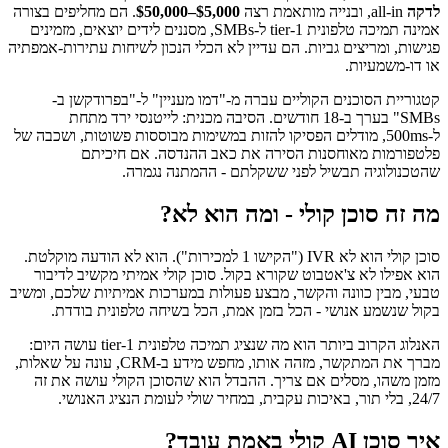
לדקה
all-in, ובנייה מותאמת רצה
$5,000–$50,000
. הם מחליפים בצורה
אמינה תמיכה טלפונית tier-1 ל-SMBs, מסננים לידים יוצאים, מזמינים
פגישות, ומריצים גביות. הם עדיין לא הכלי הנכון לשיחות עתירות-אמפתיה
או דו-משמעיות.
קטגוריית הסוכנים הקוליים עברה מ-"דמו מעניין" ל-"בפרודקשן ב-
SMBs" בערך ב-18 חודשים. הסיבה מכנית: לייטנסי ירד מתחת
ל-500ms, מודלים הפסיקו להזות במשימות מבוססות פשוטות, ושכבה של
פלטפורמות מאוחסנות הסירה את כאב ההנדסה. אם חיכיתם
שהטכנולוגיה תבשיל לפני ששקלתם - ההמתנה נגמרה.
מה זה סוכן קולי - ומה הוא לא?
סוכן קולי הוא לא IVR ("הקישו 1 למכירות"). הוא לא הודעה מוקלטת.
הוא אפילו לא צ'אטבוט שקורא בקול. סוכן קולי אמיתי מקשיב לדיבור
טבעי, מבין כוונה והקשר, מבצע פעולות במערכות אמיתיות שלכם, ומשיב
בקול שנשמע אנושי - הכל בזמן אמת, הכל בשיחה טלפונית בודדת.
האנלוג הקרוב ביותר הוא מה שנציג תמיכה טלפונית tier-1 עושה היום:
מברך את המתקשר, מזהה אותו, מחפש מידע ב-CRM, עונה על שאלות,
מזמן משהו, מסלים אם צריך. ההבדל הוא שהסוכן הקולי עושה את זה
24/7, בלי תור, באיכות עקבית, במחיר שולי לעומת הנציג האנושי.
איך סוכן AI קולי באמת עובד?