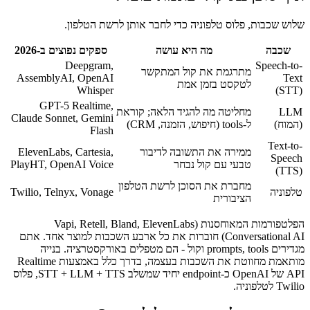
שלוש שכבות, פלוס טלפוניה כדי לחבר אותן לרשת הטלפון.
שכבה
מה היא עושה
ספקים נפוצים ב-2026
Deepgram,
Speech-to-
מתרגמת את קול המתקשר
AssemblyAI, OpenAI
Text
לטקסט בזמן אמת
Whisper
(STT)
GPT-5 Realtime,
LLM
מחליטה מה להגיד הלאה; קוראת
Claude Sonnet, Gemini
(המוח)
ל-tools (חיפוש, הזמנה, CRM)
Flash
Text-to-
ממירה את התשובה לדיבור
ElevenLabs, Cartesia,
Speech
טבעי עם קול נבחר
PlayHT, OpenAI Voice
(TTS)
מחברת את הסוכן לרשת הטלפון
טלפוניה
Twilio, Telnyx, Vonage
הציבורית
הפלטפורמות המאוחסנות (Vapi, Retell, Bland, ElevenLabs
Conversational AI) חוברות את כל ארבע השכבות למוצר אחד. אתם
מגדירים prompts, tools וקול - הם מטפלים באורקסטרציה. בנייה
מותאמת מחווטת את השכבות בעצמה, בדרך כלל באמצעות Realtime
API של OpenAI כ-endpoint יחיד שמשלב STT + LLM + TTS, פלוס
Twilio לטלפוניה.