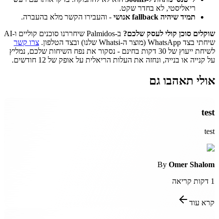
ריאליסטי, לא בחדר שקט.
תמיד שיהיה fallback אנושי
- והעבירו הקשר מלא בהעברה.
שוקלים סוכן קולי לעסק שלכם?
ב-Palmidos שיחררנו סוכנים קוליים ו-AI
שיחתי בצד WhatsApp (מוצר ה-Whatsi שלנו) ובצד הטלפון.
צרו קשר
לשיחת ייעוץ של 30 דקות בחינם - נסקור את נפח השיחות שלכם, נמליץ
על קנייה או בנייה, ונחזה את העלות הריאלית על אופק של 12 חודשים.
אולי תאהבו גם
test
test
By
Omer Shalom
1
דקות קריאה
קרא עוד