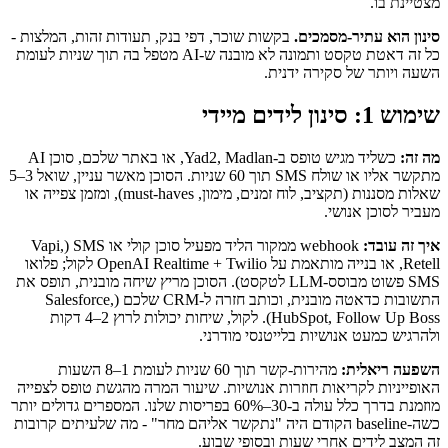
מצטיינת בו.
סינון הוא עתיר-מסמכים.
בקשות שוכר, דפי בנק, תעודות זהות, המלצות -
כל זה דאטת טקסט ותמונה לא מובנה ש-AI מטפל בה תוך שניות לעומת
השעה ויותר של סקירה ידנית.
שימוש 1: סינון לידים מיידי
מה זה:
כשליד מגיש טופס ב-Yad2, Madlan, או באתר שלכם, סוכן AI
מתקשר אליו או שולח SMS תוך 60 שניות. הסוכן מאשר עניין, שואל 3–5
שאלות מסננות (תקציב, לוח זמנים, מימון, must-haves), ומזמן צפייה או
מעביר לסוכן אנושי.
איך זה עובד:
webhook ממקור הליד מפעיל סוכן קולי או SMS (Vapi,
Retell, או בנייה מותאמת על OpenAI Realtime + Twilio לקול; פלואו
SMS פשוט מבוסס-LLM לטקסט). הסוכן מריץ שיחה מובנית, תופס את
התשובות כדאטה מובנית, וכותב חזרה ל-CRM שלכם (Salesforce,
HubSpot, Follow Up Boss). לקול, שיחות יכולות לרוץ 2–4 דקות
ולהרגיש כמעט אנושיות בלייטנסי מודרני.
השפעה ריאלית:
מהירות-קשר תוך 60 שניות לעומת 1–8 השעות
האופייניות לקריאות חוזרות אנושיות. שיעור המרה מהגשת טופס לצפייה
מוזמנת בדרך כלל עולה ב-30–60% בפריסות שלנו. המספרים גדולים יותר
כשה-baseline הקודם היה "נתקשר אליהם מחר" - מה שלעיתים קרובות
זה המצב לידים אחרי שעות ובסופי שבוע.