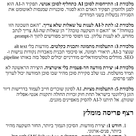
מלכודת 1: התייחסות לסוכן AI כתחליף לסוכן אנושי.
תפקיד ה-AI הוא
לסנן ולהזמין; תפקיד האדם הוא לסגור. סוכנויות שמנסות לאוטומט את
הסגירה נכשלות בשני המדדים.
מלכודת 2: לתת ל-AI לענות על שאלות שלא צריך.
"האם השכונה הזו
בטוחה?" או "האם זו השקעה טובה?" הן שאלות שה-AI צריך לנתב
מחדש, לא לענות עליהן. בנו דפוסי סירוב מפורשים לתוך ה-prompt.
מלכודת 3: התעלמות מתמונה ותכנית כקלטים.
מודעות בלי alt text
שנוצר ב-AI, תיאורי תמונה, או סיכומי תכנית מאבדות נקודות נגישות ו-
SEO. מודלים מולטימודאליים מודרניים יכולים לטפל בזה באותו pipeline.
מלכודת 4: יצירת מודעה חד-פעמית בלי איטרציה.
היצירה הראשונה לא
תמיד מושלמת. בנו שלב סקירת סוכן מהיר שבו סוכן המודעה יכול לערוך
לפני פרסום.
מלכודת 5: התעלמות מציות.
AI לסינון שוכרים חייב לעמוד בדרישות דיור
הוגן (רלוונטי בישראל תחת חוק זכויות החולה ותקנות אנטי-אפליה
שונות). אל תיתנו ל-AI להסיק מאפיינים מוגנים.
רצף פריסה מומלץ
חודש 1:
יצירת מודעות. הסיכון הנמוך ביותר, החזר השקעה מהיר
ביותר, פנים-ארגוני.