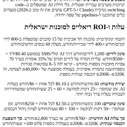
קרובות מערבים עברית ואנגלית. כלי חילוץ AI שמטפלים ב-code-
switching נטיבית (Claude ו-GPT-5 עושים את זה טוב ב-2026) מנצחים
כלים שתוכננו ל-pipelines של שפה יחידה.
עלות ו-ROI ריאליים לסוכנות ישראלית
דוגמה קונקרטית: סוכנות תל אביבית של 15 סוכנים שמטפלת ב-800 לידי
קונים/חודש ו-400 לידי שכירות/חודש, מעלה 60 נכסים חדשים/חודש.
סינון לידים:
1,200 לידים/חודש דרך AI קולי/SMS בממוצע $0.40/ליד =
~$500/חודש. עליית המרה על לידים חמים של 35% אומרת בערך 70
צפיות מוזמנות נוספות בחודש - קראו לזה 5–8 עסקאות סגורות
נוספות/שנה בהמרה אופיינית. בעמלה ממוצעת של ~₪40,000 לעסקה, זה
₪200K–₪320K הכנסה שנתית נוספת.
יצירת מודעות:
60 מודעות/חודש ב-$0.10 לכל אחת = $6/חודש בעלות
AI. זמן שנחסך: ~25 דקות למודעה × 60 = 25 שעות/חודש שמשוחררות
לעבודה בעלת ערך גבוה יותר.
סינון שוכרים:
100 בקשות/חודש ב-$2.50 לכל אחת = $250/חודש. זמן
שנחסך: ~50 דקות לבקשה × 100 = 80 שעות/חודש לצוות ניהול הנכסים.
סך עלות AI חודשית:
~$760/חודש, או בערך ₪2,800/חודש.
סך השפעת
הכנסה שנתית:
₪200K–₪320K בעמלות נוספות פלוס 100+ שעות/חודש