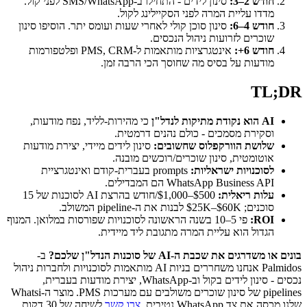
חודש 2–3:
סינון לידים - התחילו ב-SMS/WhatsApp לפני קול.
מדדו עליית המרה לפני הסקיילינג לקול.
חודש 4–6:
סינון סוכן קולי לאחרי שעות ועומס יתר. הוסיפו סינון
שוכרים לזרועות ניהול הנכסים.
חודש 6+:
אינטגרציות מותאמות ל-PMS, CRM ופלטפורמות
מודעות על בסיס מה שחוסך הכי הרבה זמן.
TL;DR
AI הוא נקודת מתיקות לנדל"ן
כי מהירות-לליד, נפח מודעות,
וסקירת מסמכים - כולם נהנים דרמטית.
שלושת הוורקפלוס שחשובים:
סינון לידים מיידי, יצירת מודעות
אוטומטית, סינון שוכרים/רוכשים מובנה.
לסוכנויות ישראליות:
prompts בעברית-קודם ואינטגרציית
WhatsApp Business API הם המבדילים.
עלות ריאלית:
$500–$1,000/חודש בהרצת AI לסוכנות של 15
סוכנים; $25K–$60K לבנות את ה-pipeline המשולב.
ROI:
פי 5–10 בשנה הראשונה לסוכנויות שפורסות במלואן. המנוף
הגדול הוא עליית המרה מתגובת ליד מיידית.
בונים או משדרגים את שכבת ה-AI של סוכנות הנדל"ן שלכם?
ב-
Palmidos אנחנו משחררים בניות AI מותאמות לסוכנויות ולחברות ניהול
נכסים - סינון לידים בקול וב-WhatsApp, יצירת מודעות בעברית,
pipelines של סינון שוכרים משולבים עם מערכות PMS. מוצר ה-Whatsi
שלנו מכסה את צד WhatsApp נטיבית.
צרו קשר
לשיחה של 30 דקות