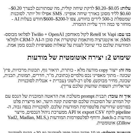
עלות:
$0.05–$0.20 לדקת שיחה קולית, מה שמתורגם לבערך $0.20–
$0.60 לליד מסונן באורך שיחה אופייני. SMS אפילו זול יותר. לסוכנות
שמטפלת ב-500 לידים בחודש, צפו ל-$200–$600/חודש בעלות AI -
מוחזר פי כמה דרך עליית ההמרה.
בנו עם:
Vapi או Retell לקול מאוחסן; Twilio + OpenAI לפלואו מבוסס-
SMS; או אינטגרציה מותאמת שקושרת את סוכן ה-AI ל-CRM ולמלאי
המודעות שלכם כדי שיוכל לענות על שאלות ספציפיות לנכס בזמן אמת.
שימוש 2: יצירה אוטומטית של מודעות
מה זה:
ייצור copy מודעה מלא - כותרת, תיאור גוף, תכונות מרכזיות, פיץ'
שכונה - מתוך מאפייני נכס גולמיים (כתובת, מ"ר, חדרים, תמונות, תכנית,
שכונה, מחיר מבוקש). פלט רב-לשוני (עברית + אנגלית לסוכנויות
ישראליות; השפות שהשוק שלכם צריך).
איך זה עובד:
תבנית prompt משלבת את הדאטה המובנית של הנכס עם
קול המותג של הסוכנות שלכם ופרסונת קונה היעד, ואז מייצרת פלט
בפורמט שדורשת פלטפורמת המודעות שלכם. לסוכנויות בנפח גבוה, ה-
pipeline לוקח export CSV או API ממערכת ניהול הנכסים, מייצר
מודעות ב-batch, ודוחף לפלטפורמות המודעות (Yad2, Madlan, MLS,
Zillow) אוטומטית.
השפעה ריאלית:
פי 10 מהיר יותר מזמן-למודעה (מ-30+ דקות למודעה