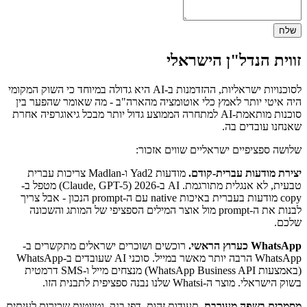
שלח
זווית הנדל"ן הישראלי
לסוכנויות ישראליות, ההזדמנות ב-AI היא גדולה במיוחד כי השוק המקומי
היה איטי יותר לאמץ כלי אוטומציה מהארה"ב - מה שאומר שהפער בין
סוכנות מותאמת-AI למתחרה הממוצע גדול יותר מבכל גיאוגרפיה אחרת
שאנחנו עובדים בה.
שלושה ספציפיים ישראליים שווים אזכור:
יצירת מודעות עברית-קודם.
מודעות Yad2 ו-Madlan צריכות עברית
טבעית, לא אנגלית מתורגמת. AI ב-2026 (Claude, GPT-5) מטפל ב-
copy מודעות בעברית באיכות native עם ה-prompt הנכון - אבל צריך
לבנות את ה-prompt מול אוצר המילים הספציפי של המותג והשכונה
שלכם.
WhatsApp כערוץ הראשי.
רוכשים ושוכרים ישראלים מתקשרים ב-
WhatsApp הרבה יותר מאשר במייל. סוכני AI שעובדים ב-WhatsApp
(באמצעות WhatsApp Business API) מנצחים מייל ו-SMS דרמטית
בשוק הישראלי. מוצר ה-Whatsi שלנו נבנה ספציפית לתבנית הזו.
מסמכים בשפה מעורבת.
תעודות זהות, דפי בנק, וטיוטות שכירות לעיתים