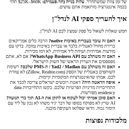
של זמן צוות שמשתחרר.
עלות בנייה (חד-פעמית):
$25K–$60K תלוי
בכמה אינטגרציה מותאמת אתם עושים.
איך להעריך ספקי AI לנדל"ן
חמש שאלות לשאול כל ספק שמציג לכם AI לנדל"ן.
האם זה עובד בעברית באיכות native?
הרבה כלים אמריקאים
ברירת מחדל לאנגלית בלבד או עברית באיכות נמוכה. בדקו עם
מודעות אמיתיות ושיחת ליד אמיתית, לא דמו מכירות.
האם זה משתלב עם WhatsApp Business API?
אם לא, אתם
מפספסים את הערוץ הראשי של השוק הישראלי.
האם זה משתלב עם Yad2 / Madlan / ה-PMS שלכם?
רשימת
השותפים באנגלית של הספק (Zillow, Realtor.com) לא עוזרת
לכם. אמתו שהאינטגרציות המקומיות קיימות.
איפה הדאטה חיה?
דאטת רוכשים ישראלים צריכה לכבד את
התחייבויות מדיניות הפרטיות שלכם. בקשו התחייבויות data
residency מפורשות.
האם סוכן אמיתי יכול לעקוף או לתקן את ה-AI תוך כדי תנועה?
AI שרץ לא מפוקח בסופו של דבר יגיד משהו לא נכון על ליד עם
הימור גבוה. וודאו שפלואו העקיפה מובנה.
מלכודות נפוצות