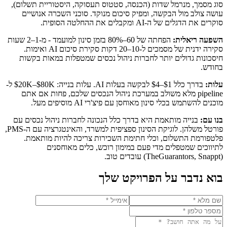
סוג מסמך, מנרמל שדות (הכנסה, סטטוס תעסוקה, היסטוריית תשלום),
עושה צולב מול הבקשה, ומפיק סיכום מנוקד. סוכני השכרה אנושיים
סוקרים את הדגלים של ה-AI ומקבלים את ההחלטה הסופית.
השפעה ריאלית:
הפחתה של 60–80% בזמן סינון למועמד - מ-1–2 שעות
סקירה ידנית של מסמכים ל-10–20 דקות סקירת סיכום AI ואימות.
חיסכונות גדולים יותר לחברות ניהול נכסים שמטפלות במאות בקשות
בחודש.
עלות:
בדרך כלל $1–$4 לבקשה בעלות AI. עלות בנייה: $20K–$80K ל-
pipeline מלא משולב במערכת ניהול הנכסים שלכם, פחות אם אתם
מוכנים להשתמש בכלי סינון מאוחסן עם פיצ'רי AI מוסיפים מעל.
בנו עם:
בנייה מותאמת היא בדרך כלל הנכונה לחברות ניהול נכסים עם
פורטל משלהן. לוגיקת הסינון ספציפית למשרד, והאינטגרציה עם ה-PMS,
פלטפורמת התשלום, וכלי חתימת השכירות צריכה להיות מותאמת.
לתיווכים שמטפלים מדי פעם במימון רוכש, כלים מאוחסנים
(TheGuarantors, Snappt) עובדים טוב.
בוא נדבר על הפרויקט שלך