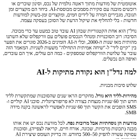
אוטומטית של מודעות מתוך דאטה גולמית של נכס, וסינון שוכרים או
רוכשים מובנה עם סקירת מסמכים מבוססת-AI. ביחד הם מקצרים זמן
תגובה, מגבירים המרה על לידים חמים, ומקצרים זמן-בשוק למודעות
חדשות - בלי להחליף את שיקול הדעת של הסוכן בעסקה עצמה.
נדל"ן הוא אחת הקטגוריות שבהן AI עובד טוב כמעט עד כדי מבוכה.
הסיבה: רוב הסוכנויות ומנהלי הנכסים פועלים עם וורקפלוס שלא השתנו
מהותית מאז שנות ה-2000, וכלי ה-AI הזמינים ב-2026 סוגרים את הפער
בין "קיים ליד" ל-"שיחה אמיתית התחילה" משעות לשניות. המאמר הזה
עובר על שלושת הוורקפלוס שמספקים - כמה הם עולים, איך הם עובדים,
ואיפה הם נכשלים.
למה נדל"ן הוא נקודת מתיקות ל-AI
שלוש סיבות מבניות.
מהירות-לליד היא גורל.
מחקרים הראו שנים שהסוכנות שמתקשרת לליד
חדש תוך 60 שניות מנצחת בצורה לא פרופורציונלית. סוכני AI קוליים ו-
SMS הופכים את הקשר תוך 60 שניות לאפשרי לראשונה בקנה מידה
SMB.
מודעות הן נוסחתיות אבל מרובות נפח.
לכל מודעת נכס יש את אותו
מבנה (תכונות מרכזיות, שכונה, אורח חיים, קריאה לצפייה), וסוכנות
עסוקה עשויה להפיק 50–500 בחודש. זה בדיוק העומס שיצירת AI