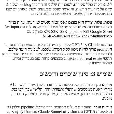
ל-2–3 דקות כולל סקירה). לסוכנויות שלפני זה היו להן backlog של 1–2
ימים על מודעות חדשות, זה אומר שנכסים מגיעים לשוק באותו יום שבו
הם מועלים - יתרון משמעותי בשווקים בתנועה מהירה.
עלות:
עלות יצירה היא בעצם אפס (כמה סנטים למודעה). עלות בנייה
תלויה במורכבות אינטגרציה: מחולל פשוט עברית-ואנגלית עם input של
Google Sheet הוא $3K–$8K; pipeline מלא משולב עם
Yad2/Madlan/PMS שלכם הוא $15K–$40K.
בנו עם:
Claude או GPT-5 ליצירה; בנייה מותאמת כמעט תמיד נכונה כי
ה-prompt צריך להיות מכוון לקול המותג שלכם, לשכונות היעד שלכם,
ולדרישות הפורמט הספציפיות של פלטפורמת המודעות. כלים מהמדף כמו
תוספי ChatGPT-for-real-estate מבצעים פחות טוב בעברית ובידע
ספציפי לשכונה.
שימוש 3: סינון שוכרים ורוכשים
מה זה:
סקירה מובנית של בקשות שוכר או חבילות מימון רוכש. ה-AI
מחלץ דאטה ממסמכים שהועלו (תעודת זהות, תלושי שכר, דפי בנק,
המלצות שוכר קודם), מאמת עקביות, מסמן חריגות, ומפיק דוח סינון
מובנה.
איך זה עובד:
מועמדים מעלים מסמכים דרך פורטל. pipeline חילוץ AI
(באמצעות GPT-5 עם vision או Claude Sonnet עם vision) קורא כל