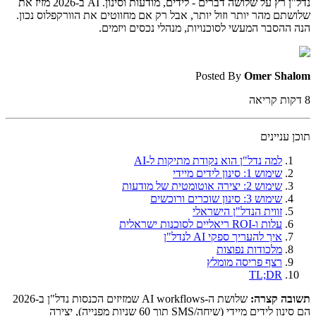
נדל"ן רץ על שלושה דברים - לידים, מודעות וסינון. AI ב-2026 מזיז את
שלושתם מהר יותר וזול יותר, אבל רק אם מחווטים את הוורקפלוס נכון.
הנה ההסבר המעשי לסוכנויות, מנהלי נכסים ויזמים.
Posted By
Omer Shalom
8
דקות קריאה
תוכן עניינים
למה נדל"ן הוא נקודת מתיקות ל-AI
שימוש 1: סינון לידים מיידי
שימוש 2: יצירה אוטומטית של מודעות
שימוש 3: סינון שוכרים ורוכשים
זווית הנדל"ן הישראלי
עלות ו-ROI ריאליים לסוכנות ישראלית
איך להעריך ספקי AI לנדל"ן
מלכודות נפוצות
רצף פריסה מומלץ
TL;DR
תשובה קצרה:
שלושת ה-AI workflows שמזיזים הכנסות נדל"ן ב-2026
הם סינון לידים מיידי (שיחה/SMS תוך 60 שניות מפנייה), יצירה