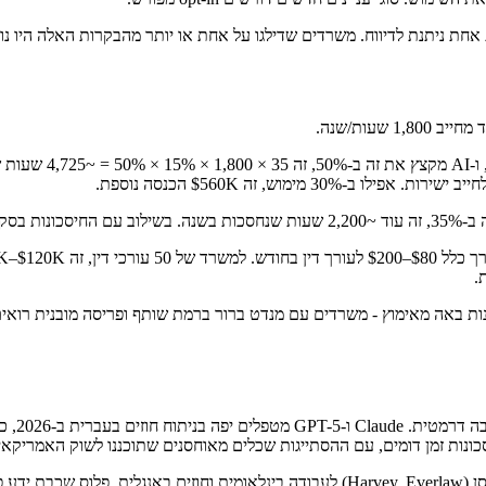
ימוש, זה $560K הכנסה נוספת.
נות באה מאימוץ - משרדים עם מנדט ברור ברמת שותף ופריסה מובנית רואים 
למשרדים
ם, עם ההסתייגות שכלים מאוחסנים שתוכננו לשוק האמריקאי לעיתים קרובות לא כוללים UI 
הארכיטקטורה הנכונה למשרד ישראלי היא בדרך כלל היברידית: כלי מאוחסן (Harvey, Everlaw)