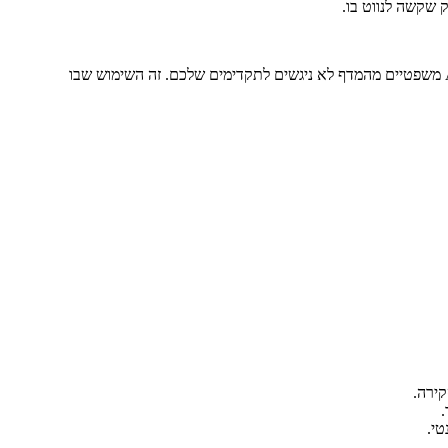
בנייה מותאמת כמעט תמיד נכונה. האינטגרציה עם ה-DMS, מודל ההרשאות, וטקסונומיית המשרד הספציפית - כולם ספציפיים למשרד. כלי AI משפטיים מהמדף לא ניגשים לתקדימים שלכם. זה השימוש שבו