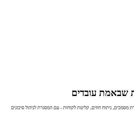
חד ההזיות ונכנס לוורקפלוס פרודקשן אמיתיים. הנה ההסבר על איפה AI באמת חוסך שעות חיוב במשרד עורכי דין ב-2026 - סקירת מסמכים, ניתוח חוזים, קליטת לקוחות - עם המסגרת לניהול סיכונים