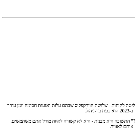
 בקיצוץ של 30–60% בזמן על סקירת מסמכים, ניתוח חוזים וקליטת לקוחות - שלושת הוורקפלוס שבהם עלות הטעות חסומה וזמן עורך
נשתמש ב-AI בלי לחשוף את המשרד לסיכון רשלנות מקצועית?" התשובה היא מבנית - היא לא קשורה לאיזה מודל אתם משתמשים,
ותם לאוויר.