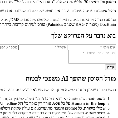
חיסכון זמן ריאלי:
30–60% על השאלה "האם ראינו את זה לפני?" שצורכת זמן associate משמעותי. חיסכונות גדולים יותר במשרדים עם ידע מוסדי עמוק שקשה לנווט בו.
ניהול סיכונים:
פריסה פנימית בלבד. אין דאטה של לקוחות שעוזבת את רשת 
בנו עם:
DocBrain (מוצר ה-RAG שלנו ב-Palmidos) נפרס לעיתים קרובות ביותר ללקוחות משפטיים.
בוא נדבר על הפרויקט שלך
שלח
מודל הסיכון שהופך AI משפטי לבטוח
חמש בקרות שאינן ניתנות למשא ומתן. אם שימוש לא יכול לעמוד בכל החמ
ביסוס חובה.
שום טענה לא יוצאת מה-AI בלי ציטוט למסמך מקור. "ה-AI חושב…" לעולם אינו פלט קביל.
Human-in-the-loop על כל פלט.
עורך דין סוקר כל דגל AI, redline, או מזכר לפני שהוא יוצא מהמשרד. ה-AI לעולם לא מתקשר חיצונית בלי סקירה.
שבילי ביקורת.
כל prompt ותגובה מתועדים. אם עולה שאלת רשלנות מקצועית, המשרד יכול לשחזר בדיוק מה ה-AI ראה, מה הוא אמר, ומי סקר.
בידוד דאטה.
דאטה של עניין לקוח חיה בסביבה מבוקרת בלי אימון מודל, ערבויות data-residency מפורשות, ו-AAs/DPAs
גבולות תחום עיסוק.
ה-AI פועל רק בוורקפלוס שבהם השותף אישר את השימוש. סוגי עניינים חדשים דורשים opt-in מפורש.