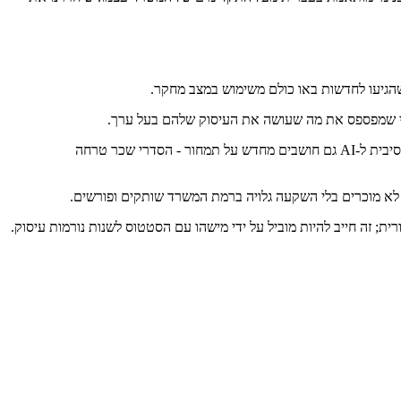
אם אתם חוסכים 40% מזמן associate בעניין, אתם מחייבים פחות לפי שעות. רוב המשרדים שנכנסים אגרסיבית ל-AI גם חושבים מחדש על תמחור - הסדרי שכר טרחה