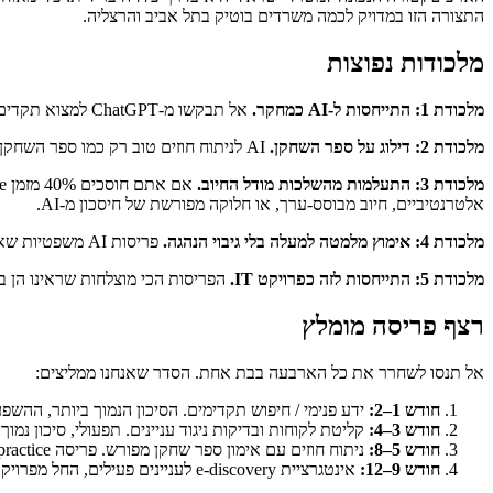
התצורה הזו במדויק לכמה משרדים בוטיק בתל אביב והרצליה.
מלכודות נפוצות
מלכודת 1: התייחסות ל-AI כמחקר.
אל תבקשו מ-ChatGPT למצוא תקדים. השתמשו בו כ-associate זוטר שעובד ממסמכים שסיפקתם. מקרי ההזיות שהגיעו לחדשות באו כולם משימוש במצב מחקר.
מלכודת 2: דילוג על ספר השחקן.
AI לניתוח חוזים טוב רק כמו ספר השחקן שאתם נותנים לו. משרדים שמנסים להשתמש בו בלי אחד מקבלים פלט גנרי שמפספס את מה שעושה את העיסוק שלהם בעל ערך.
מלכודת 3: התעלמות מהשלכות מודל החיוב.
אלטרנטיביים, חיוב מבוסס-ערך, או חלוקה מפורשת של חיסכון מ-AI.
מלכודת 4: אימוץ מלמטה למעלה בלי גיבוי הנהגה.
פריסות AI משפטיות שאין להן תמיכת שותף מנהל נכשלות. עורכי דין שמרגישים לחוצים לאמץ כלים לא מוכרים בלי השקעה גלויה ברמת המשרד שותקים ופורשים.
מלכודת 5: התייחסות לזה כפרויקט IT.
הפריסות הכי מוצלחות שראינו הן בבעלות שותף עם סמכות עיסוק, לא של IT. AI משנה א
רצף פריסה מומלץ
אל תנסו לשחרר את כל הארבעה בבת אחת. הסדר שאנחנו ממליצים:
חודש 1–2:
ידע פנימי / חיפוש תקדימים. הסיכון הנמוך ביותר, ההשפעה הגבוהה ביותר 
חודש 3–4:
קליטת לקוחות ובדיקות ניגוד עניינים. תפעולי, סיכון נמוך, ROI ברור ב-back office
חודש 5–8:
ניתוח חוזים עם אימון ספר שחקן מפורש. פריסה practice-by-practice החל מסוגי החוזים בנפח הגבוה ביותר.
חודש 9–12:
אינטגרציית e-discovery לעניינים פעילים, החל מפרויקטי due-diligence בסיכון נמוך לפני ליטיגציה גדולה.