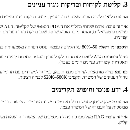
3. קליטת לקוחות ובדיקות ניגוד עניינים
מה זה:
פלואו קליטה מובנה שאוסף פרטי עניין, מבצע בדיקות ניגוד עניינים
איך זה עובד:
טופ
עניינים פוטנציאליים, ומנסח מזכר מוכן-לשותף. שלב בדיקת ניגוד הענייני
קפדנית.
חיסכון זמן ריאלי:
50–80% על הקליטה עצמה, פלוס הפחתה משמעותית בניגודי עניינים מאוחרים שנתפסים אחרי שהעבודה התחילה.
ניהול סיכונים:
תאגידיות קשורות, עניינים דומים בעבר).
בנו עם:
בנייה מותאמת לעיתים מנצחת כאן, במיוחד למשרדים עם תחומי עיס
ניהול העניינים של המשרד. תקציבו $20K–$80K לבנייה רצינית.
4. ידע פנימי וחיפוש תקדימים
מה זה:
מבוססות על העבודה של המשרד עצמו.
איך זה עובד:
RAG מעל מערכת ניהול המסמכים של המשרד. הרשאות נשמ
קליק.