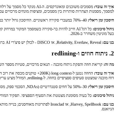
איך זה עובד:
מסמכים משוכנים ומאונדקסים.
למסמך, מסמנות הצהרות סותרות בין מסמכים, ומציפות מונחים מרכזיים עם
חיסכון זמן ריאלי:
40–70% במעברי סקירה ראשוניים. החיסכון גדול יותר במקרים שבהם סט המסמכים גדול וקריטריוני הרלוונטיות מוגדרים היטב; קטן יותר בעניינים חדשניים שבהם הקריטריונים מתפתחים תוך כדי הסקירה.
ניהול סיכונים:
בעל מוניטין משחרר ב-2026.
בנו עם:
Relativity, Everlaw, Reveal, או DISCO - לכולן יש פיצ'רי AI ברמת first-class ב-2026. בנייה מותאמת רק לעיתים רחוקות הגיונית כאן; הנטל הרגולטורי והתשתיתי משמעותי והספקים המאוחסנים השקיעו רבות.
2. ניתוח חוזים ו-redlining
מה זה:
קריאת חוזה והפקת ניתוח מובנה - תנאים מרכזיים, סטיות מספר השחקן של המשרד, 
איך זה עובד:
דוח מובנה שמצטט סעיפים ספציפיים בחוזה. ל-redlining, המודל מציע עריכות ספציפיות עם רציונל, שעורך דין מקבל, משנה, או דוחה.
חיסכון זמן ריאלי:
30–50% על חוזים סטנדרטיים (NDAs, הסכמי ספק, מסחרי סטנדרטי). חיסכונות קטנים יותר בעסקאות חדשניות שבהן ספר השחקן עצמו מוגדר.
ניהול סיכונים:
כל בעיה מסומנת מצטטת את הסעיף הספציפי. תפקיד המודל הוא להדגיש בעיות לתשומת ל
בנו עם:
הניואנס.