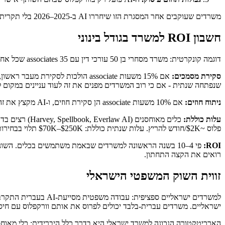
משרדים שעוקבים אחר המסגרת הזו שיחררו AI ב-2025–2026 בלי תקרית אחת ניתנת לדיווח. משרדים שדילגו על אחת או יותר מהבקרות האלה היו נושא לסיפורי החדשות המביכים.
חשבון ROI למשרד בגודל בינוני
דוגמה קונקרטית: משרד מסחרי בן 50 עורכי דין עם 35 associates שכל אחד מחייב 1,800 שעות/שנה.
סקירת מסמכים:
שנפתחה שנתית - אם כי רוב המשרדים מפנים את זה לעוד עניינים במקום לחייב ישירות. אפילו ב-30% מ
ניתוח חוזים:
אם 10% משעות associate הן סקירת חוזים, ו-AI מקצץ את זה ב-35%, זה עוד ~2,200 שעות שנחסכות בשנה. בשילוב עם החיסכונות בסקירת מסמכים, מסתכלים על בערך 7,000 שעות קיבולת בשנה.
עלות כוללת:
פלוס ~$2K/חודש להריץ. עלות שנתית כוללת: $70K–$250K תלוי בבחירות.
ROI:
פי 4–10 בשנה הראשונה למשרדים שבאמת משתמשים בכלים. השו
רואים את הקצה התחתון.
זווית השוק המשפטי הישראלי
ישראליים. משרדים עברית-בלבד יכולים לפרוס את אותם וורקפלוס עם חיסכונות זמן דומי