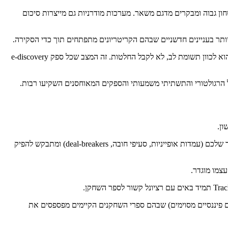
ם בדגלים בביטחון גבוה ומבקרים מדגם משאר. מערכות מודרניות גם מייצרות סיכום
כל דגל AI חייב להיות בר-סקירה כשמסמך המקור במרחק קליק. עורכי דין אנושיים עדיין מקבלים את כל החלטות החיסיון. תפקיד ה-AI הוא לכוון תשומת לב, לא לקבל החלטות. זה המצב שכל ספק e-discovery
החוזה נטען ל-long context (200K+ טוקנים מכסה את רוב החוזים) או חתוך ומאונדקס. המודל מקבל prompt עם ספר השחקן של המשרד שלכם (עמדות אופייניות, סעיפי חובה, deal-breakers) ומתבקש להפיק
או Ironclad לפתרונות מאוחסנים; בנייה מותאמת מוצדקת למשרדים עם תחומי עיסוק מתמחים מאוד (רגולציה, IP, מוצרים פיננסיים מסוימים) שבהם ספרי השחקנים הקיימים מפספסים את