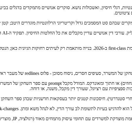
 ה-AI מנקד כל מסמך על רלוונטיות, דגלי חיסיון, ואשכולות נושא. סוקרים אנושיים מתמקדי
 ציטוטים.
סעיפים חסרים, ניסוח מסוכן - פלוס redlines של מעבר ראשון.
ב עורך הדין, לא לנהל משא ומתן. Track-changes תמיד באים עם רציונל קשור לספר השחקן.
Harvey, Spellbook, 