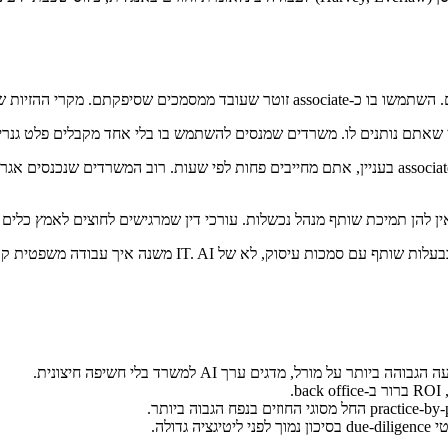
יך עבודה משפטית קורית; זה חייב להיות מוביל על ידי מישהו עם הסטטוס לשנות נורמות עיסוק.
על מורל, מדגים ערך AI למשרד בלי חשיפה חיצונית.
.