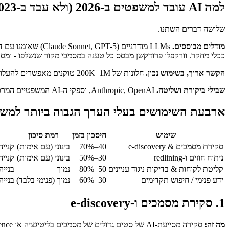
למה AI עובד למשפטים ב-2026 (ולא עבד ב-2023)
שלושה דברים השתנו.
מודלים מבוססים.
ככלי מחקר. וורקפלו פרודקשן מבסס כל טענה במסמכי מקור שנשלפו - ומס
הקשר ארוך, בשימוש נכון.
חלונות של 200K–1M טוקנים מאפשרים להעלות חוזה שלם או עדות שלמה ל-prompt ולחשוב עליהם בלי לאבד פרטים. בשילוב עם שליפה לניתוח רב-מסמכי, זה מספיק לרוב עבודה ברמת associate.
שבילי ביקורת ושליטה.
Anthropic, OpenAI, וספקי ה-AI המשפטיים המרכזיים כיום משחררים audit logs, אופציות data residency, וחוזי no-training מפורשים. התנגדויות הציות שחסמו רכש AI ב-2023 ברובן נפתרו.
ארבעת השימושים בעלי הערך הגבוה ביותר למשרד
שימוש
חיסכון בזמן
רמת סיכון
סקירת מסמכים & e-discovery
40–70%
בינוני (עם אימות)
קנייה (y, Everlaw, Reveal
ניתוח חוזים ו-redlining
30–50%
בינוני (עם אימות)
קנייה
קליטת לקוחות & בדיקות ניגוד עניינים
50–80%
נמוך
בניי
ידע פנימי / חיפוש תקדימים
30–60%
נמוך (פנימי בלבד)
בנייה מותאמ
1. סקירת מסמכים ו-e-discovery
מה זה:
סקירה מסייעת-AI של סטים גדולים של מסמכים בליטיגציה או due diligence - סימון רלוונטיות, חיסיון, ומונחים מרכזיים על פני אלפי או מיליוני מסמכים.