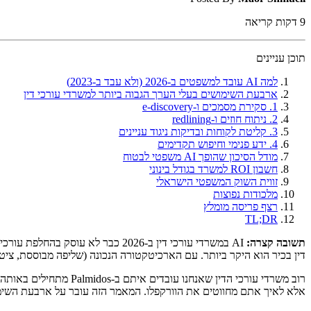
9
דקות קריאה
תוכן עניינים
למה AI עובד למשפטים ב-2026 (ולא עבד ב-2023)
ארבעת השימושים בעלי הערך הגבוה ביותר למשרדי עורכי דין
1. סקירת מסמכים ו-e-discovery
2. ניתוח חוזים ו-redlining
3. קליטת לקוחות ובדיקות ניגוד עניינים
4. ידע פנימי וחיפוש תקדימים
מודל הסיכון שהופך AI משפטי לבטוח
חשבון ROI למשרד בגודל בינוני
זווית השוק המשפטי הישראלי
מלכודות נפוצות
רצף פריסה מומלץ
TL;DR
תשובה קצרה:
דין בכיר הוא היקר ביותר. עם הארכיטקטורה הנכונה (שליפה מבוססת, ציטוטים חובה, human-in-the-loop על כל פלט), סיכון ההזיות שהפחיד משרדים ב-
אלא לאיך אתם מחווטים את הוורקפלו. המאמר הזה עובר על ארבעת השימו