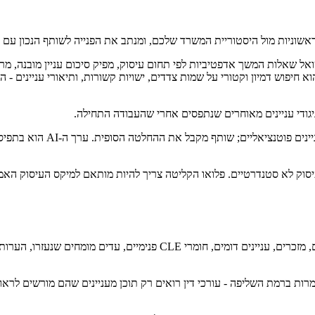
 ראשוניות מול היסטוריית המשרד שלכם, ומנתב את הפנייה לשותף הנכון עם 
ס שיחתי מחליף את ה-PDF הסטטי של הקליטה. ה-AI שואל שאלות המשך אדפטיביות לפי תחום עיסוק, מפיק 
ם הוא חיפוש דמיון וקטורי על שמות צדדים, ישויות קשורות, ותיאורי עניינ
ה-AI לעולם לא מסרב לקבל ע
וק לא סטנדרטיים. פלואו הקליטה צריך להיות מותאם למיקס העיסוק האמי
ממשק שניתן לחפש בו על תקדימי המשרד הפנימיים - briefs קודמים, מזכרי
רות ברמת השליפה - עורכי דין רואים רק תוכן מעניינים שהם מורשים לרא