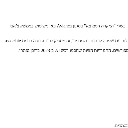
LLMs מודרניים (Claude Sonnet, GPT-5) שאומנו עם דפוסי שליפה וציטוט מזיים דרמטית פחות כשנכפה עליהם לצטט טקסט מקור. כשלי "המקרה הממוצא" בסגנון Avianca באו משימוש בממשק צ'אט