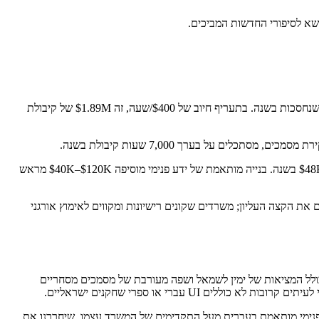
אם 15% משעות associate הולכות לסקירת מעבר ראשון, ו-AI מקצץ את זה ב-50%, זה 35 × 1,800 × 15% × 50% = ~4,725 שעות שנחסכות בשנה. בתעריף חיוב של $400/שעה, זה $1.89M של קיבולת
כלים מאוחסנים (Harvey, Spellbook, Everlaw AI) רצים בדרך כלל $80–$200 לעורך דין בחודש. למשרד של 50 עורכי דין, זה $48K–$120K בשנה. בנייה מותאמת של ידע פנימי מוסיפה $40K–$120K מראש
את הקצה העליון; משרדים שקונים רישיונות ומקווים לאימוץ אורגני
 ישראליים ספציפית: עבודה משפטית מסייעת-AI בעברית התקרבה דרמטית. Claude ו-GPT-5 מטפלים יפה בניתוח חוזים בעברית ב-2026, כולל המציאות של ימין לשמאל ושפה מעורבת של מסמכים מסחריים
עברי או ספרי שחקנים ישראליים.
 לעבודה בינלאומית וחוזים באנגלית, פלוס שכבת ידע פנימי מותאמת בעברית מעל התקדימים של המשרד עצמו. שיחררנו את