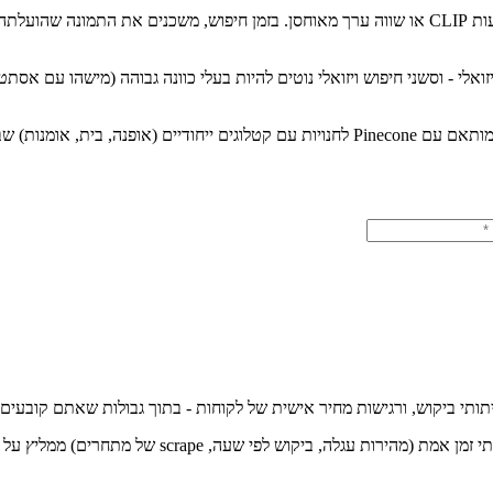
מחשבים מראש image embeddings לכל תמונת מוצר באמצעות CLIP או שווה ערך מאוחסן. בזמן חיפ
בחיפוש ויזואלי - וסשני חיפוש ויזואלי נוטים להיות בעלי כוונה גבוהה (מישהו
תי ביקוש, ורגישות מחיר אישית של לקוחות - בתוך גבולות שאתם קובעים.