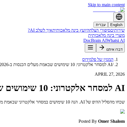
Skip to main content
English
עברית
שירותים
סיפורי הצלחה
יועץ בינה מלאכותית
איך לשלב AI?
מוצרי בינה מלאכותית
DocBrain AI
Whatsi AI
דברו איתנו
המגזין של פלמידוס
/
AI למסחר אלקטרוני: 10 שימושים שבאמת מעלים הכנסות ב-2026
APRIL 27, 2026
AI למסחר אלקטרוני: 10 שימושים שבאמת מעלים הכנסות ב-2026
שכחו מהסליל ההיפ של AI. הנה 10 שימושים במסחר אלקטרוני שבאמת מזיזים המרה, שימור או רווחיות ב-2026 - עם טווחי השפעה ריאליים, הכלים שתבנו איתם, ותשובה ברורה איפה להתחיל.
Posted By
Omer Shalom