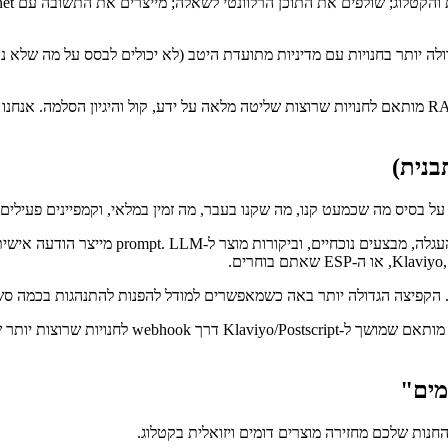
טיקטי tier-1, עם ההשפעה הגדולה יותר בחנויות עם מדיניות מתועדת היטב (לא יכולים לבס