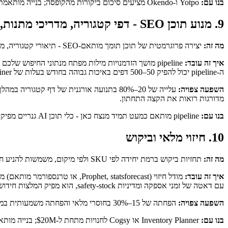
בנו עם:
Yotpo ו-Okendo מציעים סיכום ביקורות מהקופסה; בנייה מותאמת עם Claude או GPT-5 מנצחת אותם כשרוצים לבסס סיכומים מול מאפיינים ספציפיים שלכם ("קצרצר" עולה רק באופנה, לא באקססוריז).
9. מנוע תוכן SEO - דפי קטגוריה, מדריכי מתנות, FAQs בקנה מידה
מה זה:
יצירה פרוגרמטית של תוכן תומך מותאם-SEO - תיאורי קטגוריה, מדריכי קנייה, מדריכי מתנות, FAQs - שמתאים לכוונת חיפוש של שאילתות מסחר long-tail.
איך זה עובד:
ה-pipeline יכול להפיק 50–500 דפים באיכות גבוהה בחודש בעלות של retainer חודשי של freelancer.
השפעה צפויה:
מדורגות רואות את הקצה התחתון.
בנו עם:
pipeline מותאם כמעט תמיד מנצח כאן - כלי תוכן AI גנריים מפיקים תוכן דק ש-Google יותר ויותר מוריד בדירוג. שלבו את ה-pipeline עם שלב human-in-the-loop ברור לאיכות.
10. חיזוי מלאי וביקוש
מה זה:
תחזיות ביקוש ברמת יחידה לפי SKU ולפי מיקום, משמשות להניע חידוש מלאי ולמנוע גם חוסר מלאי וגם מלאי מת.
איך זה עובד:
עם דאטה של זמני אספקה ומדיניות safety-stock, הוא מפיק המלצות חידוש מלאי ניתנות לביצוע.
השפעה צפויה:
הפחתה של 15–30% בחוסרי מלאי והפחתה משמעותית במלאי מת, במיוחד לחנויות עם מבחר רחב ודפוסי ביקוש לא סדירים. ההשפעה התזרימית לעיתים קרובות היא הרווח הגדול ביותר של AI יחיד.
בנו עם:
Inventory Planner או Cogsy לחנויות מתחת ל-$20M; בנייה מותאמת לחנויות עם מורכבות רב-ערוצית, רב-מחסן שבהן כלים מהמדף לא תופסים את האיתותים הנכונים.