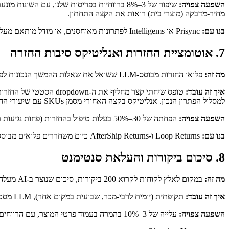
השפעה צפויה:
שיפור של 3–8% ברווחיות בפריסות שלנו, עם 
מחיר-מדבקה (מוצרי בית) רואות את הקצה התחתון.
בנו עם:
Prisync או Intelligems לפתרונות מאוחסנים, או מודל מותאם מעל ה-data warehouse הקיים שלכם לחנויות עם הכנסה שנתית של $50M+ שבהן 1% רווחיות הוא משמעותי מספיק כדי להצדיק עלות בנייה.
7. אוטומציית החזרות ואנליטיקס סיבות החזרה
מה זה:
פלואו החזרות מבוסס-LLM ששואל את שאלות ההמשך הנכונות לפי קטגוריה, מסווג את הסיבה מבנית, ממליץ על פעולה (החזר, החלפה, זיכוי לחנות, פתרון בעיה), ומזין תובנות חזרה למרצ'נדייזינג.
איך זה עובד:
טופס שיחתי קצר מחליף
למסלול הפתרון הנכון. אנליטיקס בקצה האחורי מסמן SKUs עם שיעורי החזרת התאמה/איכות עולים.
השפעה צפויה:
הפחתה של 30–50% בעלות טיפול בהחזרות (פחות נגיעות תמיכה, פתרון מהיר יותר) והפחתה משמעותית בהחזרות חוזרות מאותן סיבות-שורש ברגע שמרצ'נדייזינג פועל לפי האנליטיקס.
בנו עם:
Loop Returns ו-AfterShip Returns כיום משחררים פלואים מבוססי-AI; בנייה מותאמת מוצדקת למרצ'נטס גדולים יותר שרוצים לחבר דאטת סיבות-החזרה ישירות לסטאק PIM ומרצ'נדייזינג.
8. סיכום ביקורות והעלאת סנטימנט
מה זה:
במקום לאלץ לקוחות לקרוא 200 ביקורות, סיכום שנוצר ב-AI מעלה את מה שמבקרים באמת אהבו, על מה התלוננו, ואיך המוצר מתחרה ב-SKUs דומים.
איך זה עובד:
תקופתית (יומית לרבי-מכר, שבועית במקום אחר), LLM מסכם את הביקורות לכל מוצר ל-3–5 בולטים - יתרונות, חסרונות, הערות מידה, הערות עמידות. עולה בעמוד פרטי המוצר מעל הביקורות הארוכות.
השפעה צפויה:
עלייה של 3–10% בהמרה בעמוד פרטי המוצר, עם הרווחים הגדולים יותר בקטגוריות שיקול גבוה (אלקטרוניקה, בית, אופנה פרימיום). לקוחות שקוראים סיכומים מחליטים מהר יותר.