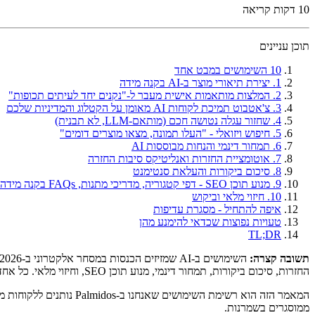
10
דקות קריאה
תוכן עניינים
10 השימושים במבט אחד
1. יצירת תיאורי מוצר ב-AI בקנה מידה
2. המלצות מותאמות אישית מעבר ל-"נקנים יחד לעיתים תכופות"
3. צ'אטבוט תמיכת לקוחות AI מאומן על הקטלוג והמדיניות שלכם
4. שחזור עגלה נטושה חכם (מותאם-LLM, לא תבנית)
5. חיפוש ויזואלי - "העלו תמונה, מצאו מוצרים דומים"
6. תמחור דינמי והנחות מבוססות AI
7. אוטומציית החזרות ואנליטיקס סיבות החזרה
8. סיכום ביקורות והעלאת סנטימנט
9. מנוע תוכן SEO - דפי קטגוריה, מדריכי מתנות, FAQs בקנה מידה
10. חיזוי מלאי וביקוש
איפה להתחיל - מסגרת עדיפות
טעויות נפוצות שכדאי להימנע מהן
TL;DR
תשובה קצרה:
החזרות, סיכום ביקורות, תמחור דינמי, מנוע תוכן SEO, וחיזוי מלאי. כל אחד מעלה מדד מדיד - המרה, AOV, שיעור חזרות, או רווחיות - ב-5–25% כשעושים אותו נכון.
ממוסגרים בשמרנות.