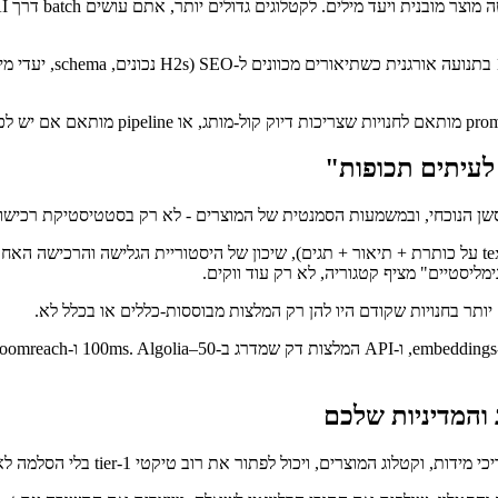
ן הנוכחי, ובמשמעות הסמנטית של המוצרים - לא רק בסטטיסטיקת רכישות
שיכון כל מוצר במרחב וקטורי (באמצעות מודל text-embedding על כותרת + תיאור + תגים), שיכון של הי
ליסטיים" מציף קטגוריה, לא רק עוד ווקים.
וג המוצרים, ויכול לפתור את רוב טיקטי tier-1 בלי הסלמה לאדם.