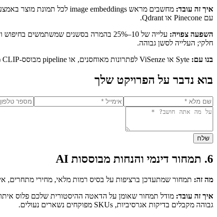
איך זה עובד:
עם Pinecone או Qdrant.
השפעה צפויה:
עלייה של 10–25% בהמרה בסשנים שמשתמשים 
חלקי; העלייה לסשן גבוהה.
בנו עם:
Syte או ViSenze לפתרונות מאוחסנים, או pipeline מבוסס-CLIP מותאם עם Pinecone לחנויות עם קטלוגים ייחודיים (אופנה, בית, אומנות) שבהן האופציות הקיימות לא תופסות את הדמיון הנכון.
בוא נדבר על הפרויקט שלך
שלח
6. תמחור דינמי והנחות מבוססות AI
מה זה:
תמחור שמתעדכן ברציפות על בסיס רמות מלאי, מחירי מתחרים, איתו
איך זה עובד:
גבוהה מקבלים בדיקות אגרסיביות, SKUs מפוקחים נשארים נעולים.