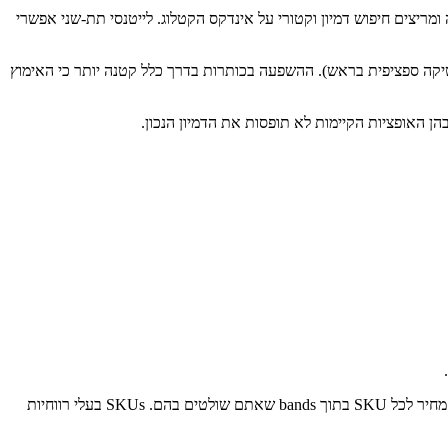
וש, משכנים את התמונה שהועלתה ומריצים חיפוש דמיון וקטורי על אינדקס הקטלוג. לייטנסי תת-שני אפשרי
 עם אסתטיקה ספציפית בראש). ההשפעה בכותרות בדרך כלל קטנה יותר כי האימוץ
מודל תמחור שאומן על הדאטה ההיסטורית שלכם פלוס איתותי זמן אמת (מהירות עגלה, ביקוש לפי שעה, scrape של מתחרים) ממליץ על מחיר לכל SKU בתוך bands שאתם שולטים בהם. SKUs בעלי רווחיות