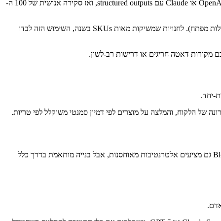
תבנית prompt משלבת את מדריך קול-המותג שלכם עם דאטה מוצר מובנית ויעד מילים. לקטלוגים גדולים יותר, אתם עושים batch דרך OpenAI או Claude עם structured outputs, ואז סקירה אנושית של 100 ה-
השקות מוצר חדשות פי 10 יותר מהירות ועלייה של 5–15% בתנועה אורגנית כשתיאורים מכוונים ל-SEO (H2s נכונים, schema, יעדי מילות מפתח). לחנויות שמשיקות מאות SKUs בשנה, השימוש הזה לבדו
-יחד.
סטוריית הגלישה והרכישה האחרונה של הלקוח, והמלצה על מוצרים לפי דמיון סמנטי משוקלל לפי טריות.
Pinecone או Postgres pgvector לאינדקס, OpenAI או Cohere ל-embeddings, ו-API המלצות דק שמדרג ב-50–100ms. Algolia ו-Bloomreach גם מציעים אלטרנטיבות מאוחסנות, אבל בנייה מותאמת בדרך כלל