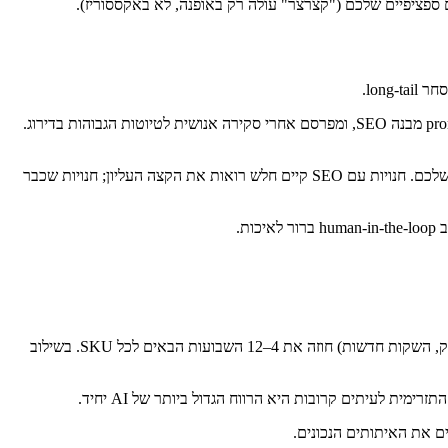
pipeline מושך הזדמנויות מילות מפתח מנתוני החיפוש שלכם ומ-Ahrefs/SEMrush, מנסח תוכן עם Claude או GPT-5 מול קול מותג ו-prompt מבנה SEO, ומפרסם אחרי סקירה אנושית לטיוטות הגבוהות בדירוג.
עלייה של 20–80% בתנועה אורגנית של דף קטגוריה במהלך 6–12 חודשים. השונות מונעת על ידי תחרותיות הקטגוריה וסמכות הדומיין שלכם. חנויות עם SEO קיים חלש רואות את הקצה העליון; חנויות שכבר
מודל חיזוי (Prophet, statsforecast, או טרנספורמר מותאם) מאומן על היסטוריית המכירות שלכם פלוס אפקטי לוח שנה (חגים, טיסות שיווק, השקות חדשות) חוזה את 4–12 השבועות הבאים לכל SKU. בשילוב