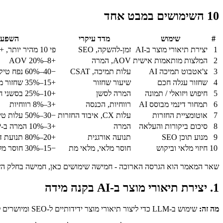
10 השימושים במבט אחד
#
שימוש
מדד עיקרי
השפעה 
1
יצירת תיאורי מוצר ב-AI
זמן-להשקה, SEO
פי 10 מהיר יותר, +5–15% תנועה אורגנית
2
המלצות מותאמות אישית
AOV, המרה
+8–20% AOV
3
צ'אטבוט תמיכה AI
עלות תמיכה, CSAT
−40–60% נפח טיקטים
4
שחזור עגלה חכם
שיעור שחזור
+15–35% שחזור מול תבניות
5
חיפוש ויזואלי / תמונה
המרה לסשן
+10–25% בסשני חיפוש ויזואלי
6
תמחור דינמי מבוסס AI
רווחיות, הכנסה
+3–8% רווחיות
7
אוטומציית החזרות
עלות CX, איבוד החזרות
−30–50% עלות טיפול בהחזרות
8
סיכום ביקורות והעלאה
המרה
+3–10% המרה ב-PDP
9
מנוע תוכן SEO
תנועה אורגנית
+20–80% תנועת דפי קטגוריה
10
חיזוי מלאי וביקוש
חוסר מלאי, מלאי מת
−15–30% חוסר מלאי, פחות מלאי מת
שאר המאמר הוא הגרסה הארוכה - חמישה שימושים כאן, חמישה בחלק השני 
1. יצירת תיאורי מוצר ב-AI בקנה מידה
מה זה:
שימוש ב-LLM כדי ליצור תיאורי מוצר ידידותיים ל-SEO ומיושרים לקול-מותג לכל הקטלוג מתוך מאפייני מוצר גולמיים (כותרת, מפרט, קטגוריה, פיצ'רים מרכזיים).