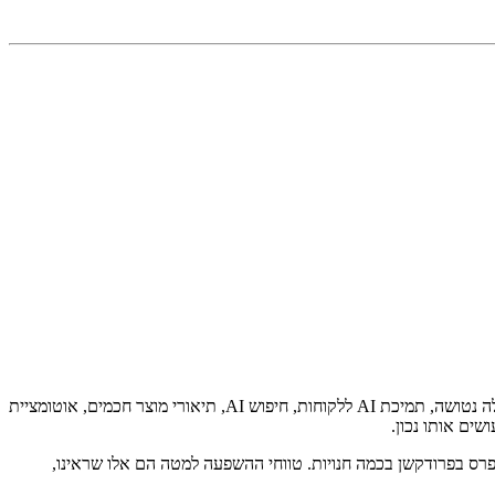
השימושים ב-AI שמזיזים הכנסות במסחר אלקטרוני ב-2026 הם לא המבריקים. אלה שחשובים הם המלצות מותאמות אישית, שחזור עגלה נטושה, תמיכת AI ללקוחות, חיפוש AI, תיאורי מוצר חכמים, אוטומציית
אנחנו ב-Palmidos נותנים ללקוחות מסחר אלקטרוני כששואלים, "איפה באמת צריך להתחיל עם AI?" כל פריט נפרס בפרודקשן בכמה חנויות. טווחי ההשפעה למטה הם אלו שראינו,