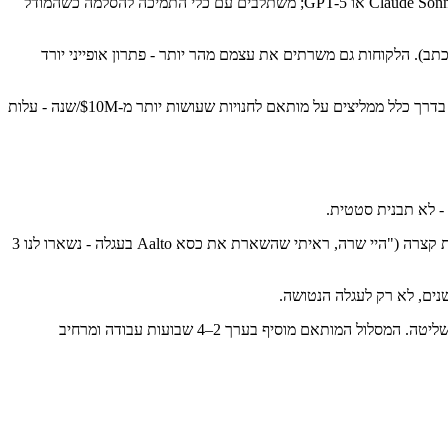
ארכיטקטורת RAG - מאינדקסים את מרכז העזרה, המדיניות והקטלוג; שולפים את התוכן הרלוונטי לשאלה; מייצרים את התשובה עם Claude Sonnet או GPT-5; משתלבים עם כלי התמיכה להסלמה כשהמודל
ס על מה שלא נכתב). הלקוחות גם משרתים את עצמם מהר יותר - פתרון אופייני יורד
Tidio, Gorgias AI, או Intercom Fin לפתרונות מאוחסנים; בוט RAG מותאם לחנויות שרוצות שליטה מלאה על ידע, קול והיגיון הסלמה. אנחנו בדרך כלל ממליצים על מותאם לחנויות שעושות יותר מ-$10M/שנה - עלות
כשעגלה ננטשת, worker מושך את היסטוריית הלקוח, תוכן העגלה, מבצעים נוכחיים, וביקורות מוצר ל-prompt. LLM מייצר הודעה אישית קצרה ("היי שרה, ראיתי שהשארת את כסא Aalto בעגלה - נשארו לנו 3
Klaviyo AI מובנה לחנויות שכבר על Klaviyo (סביר), או pipeline מותאם שמושך ל-Klaviyo/Postscript דרך webhook לחנויות שרוצות יותר שליטה. המסלול המותאם מוסיף בערך 2–4 שבועות עבודה ומרחיב