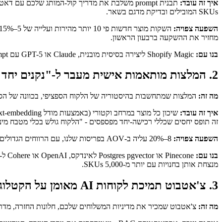
איך זה עובד:
SKUs המובילים ובדיקת מדגם בשאר.
השפעה צפויה:
מחזיר את ההשקעה ברבעון הראשון.
בנו עם:
Shopify Magic ליצירה בסיסית מובנית, Claude או GPT-5 עם prompt מותאם לחנויות שצריכות דיוק קול-מותג, או pipeline מותאם אם יש לכם מקורות דאטה חריגים או דרישות רב-לשון.
2. המלצות מותאמות אישית מעבר ל-"נקנים יחד לעיתים תכופות"
מה זה:
המלצות שמתחשבות בהיסטוריה של הלקוח הספציפי, בכוונה של הסש
איך זה עובד:
זה תופס יחסים שכללי רכישה-יחד מפספסים - "הלקוח גולש בכלי מטבח מינימ
השפעה צפויה:
8–20% עליה ב-AOV בפריסות שלנו, עם הרווחים הגדולים יותר בחנויות שקודם היו להן רק המלצות מבוססות-כללים או בכלל לא.
בנו עם:
מנצחת אותן בחנויות עם יותר מ-5,000 SKUs.
3. צ'אטבוט תמיכת לקוחות AI מאומן על הקטלוג והמדיניות שלכם
מה זה:
צ'אטבוט שמכיר את מדיניות המשלוחים שלכם, חלונות החזרה, מדריכי מידות, וקטל