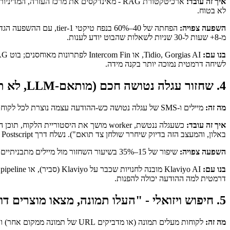
איך זה עובד:
לא בטוח.
השפעה צפויה:
הפחתה של 40–60% בנפח 
מ-8+ שעות ל-30 שניות לשאלות שהבוט יודע לענות.
בנו עם:
לשיחה דרמטית נמוכה יותר בקנה מידה.
4. שחזור עגלה נטושה חכם (מותאם-LLM, לא תבנית)
מה זה:
מיילים ו-SMS של עגלה נטושה כש-ההודעה עצמה נוצרת לכל לקוח על בסיס מה שכמעט קנו, מה שקנו בעבר, מה זמין במלאי, וקמפיינים פעילים - לא תבנית סטטית.
איך זה עובד:
באלון, והמעצב הזה בדיוק שיחרר שולחן צד תואם"). נשלח דרך Klaviyo, Postscript, או ה-ESP שאתם בוחרים.
השפעה צפויה:
שיפור של 15–35% בשיעור השחזור מול מיילים מתבניתיים. הקפיצה הגדולה יותר באה כשמאפשרים למודל להפנות להתנהגות בכמה סשנים, לא רק לעגלה הנטושה.
בנו עם:
דרמטית למה ההודעה יכולה להפנות.
5. חיפוש ויזואלי - "העלו תמונה, מצאו מוצרים דומים"
מה זה:
לקוחות מעלים תמונה (או מדביקים URL של תמונה ממקום אחר) והחנות שלכם מחזירה מוצרים דומים ויזואלית בקטלוג.